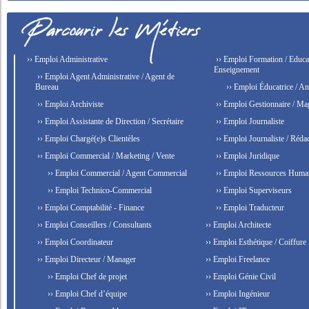
›› Emploi Administrative
›› Emploi Formation / Educat
Enseignement
›› Emploi Agent Administrative / Agent de
Bureau
›› Emploi Éducatrice / An
›› Emploi Archiviste
›› Emploi Gestionnaire / Ma
›› Emploi Assistante de Direction / Secrétaire
›› Emploi Journaliste
›› Emploi Chargé(e)s Clientèles
›› Emploi Journaliste / Rédac
›› Emploi Commercial / Marketing / Vente
›› Emploi Juridique
›› Emploi Commercial / Agent Commercial
›› Emploi Ressources Huma
›› Emploi Technico-Commercial
›› Emploi Superviseurs
›› Emploi Comptabilité - Finance
›› Emploi Traducteur
›› Emploi Conseillers / Consultants
›› Emploi Architecte
›› Emploi Coordinateur
›› Emploi Esthétique / Coiffure
›› Emploi Directeur / Manager
›› Emploi Freelance
›› Emploi Chef de projet
›› Emploi Génie Civil
›› Emploi Chef d’équipe
›› Emploi Ingénieur