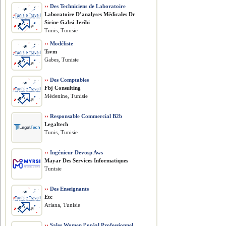
››
Des Techniciens de Laboratoire
Laboratoire D’analyses Médicales Dr
Sirine Gabsi Jeribi
Tunis, Tunisie
››
Modéliste
Tsvm
Gabes, Tunisie
››
Des Comptables
Fbj Consulting
Médenine, Tunisie
››
Responsable Commercial B2b
Legaltech
Tunis, Tunisie
››
Ingénieur Devosp Aws
Mayar Des Services Informatiques
Tunisie
››
Des Enseignants
Etc
Ariana, Tunisie
››
Sales Women l’oréal Professionnel