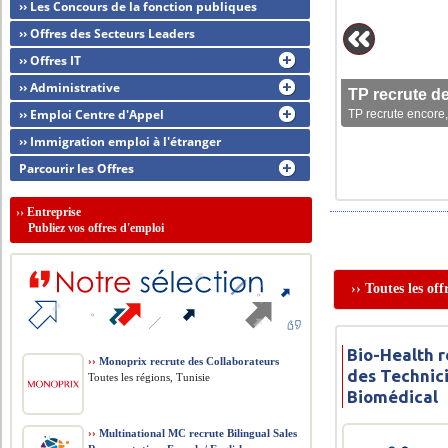
›› Les Concours de la fonction publiques
›› Offres des Secteurs Leaders
›› Offres IT
›› Administrative
TP recrute d
›› Emploi Centre d'Appel
TP recrute encore,
›› Immigration emploi à l'étranger
Parcourir les Offres
››
Entreprise
Publiez vos offres d'emploi
›› Toutes les of
Bio-Health r
››
Monoprix recrute des Collaborateurs
des Technic
Toutes les régions, Tunisie
Biomédical
››
Multinational MC recrute Bilingual Sales