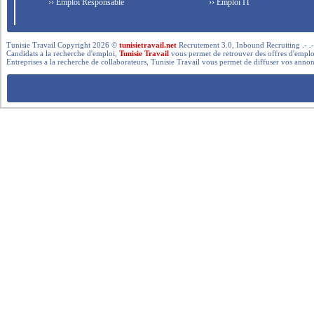
›› Emploi Responsable
›› Emploi IT
Tunisie Travail Copyright 2026 ©
tunisietravail.net
Recrutement 3.0, Inbound Recruiting .- .-.. --- 
Candidats a la recherche d'emploi,
Tunisie Travail
vous permet de retrouver des offres d'emploi 
Entreprises a la recherche de collaborateurs, Tunisie Travail vous permet de diffuser vos annon