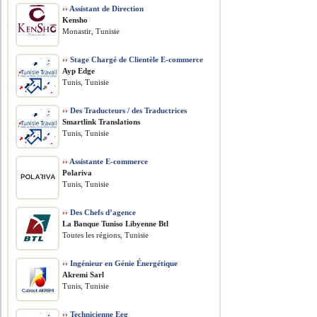
››
Assistant de Direction
Kensho
Monastir, Tunisie
››
Stage Chargé de Clientèle E-commerce
Ayp Edge
Tunis, Tunisie
››
Des Traducteurs / des Traductrices
Smartlink Translations
Tunis, Tunisie
››
Assistante E-commerce
Polariva
Tunis, Tunisie
››
Des Chefs d’agence
La Banque Tuniso Libyenne Btl
Toutes les régions, Tunisie
››
Ingénieur en Génie Énergétique
Akremi Sarl
Tunis, Tunisie
››
Technicienne Eeg