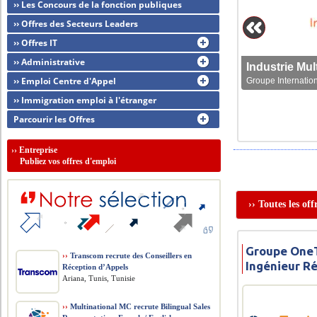
›› Les Concours de la fonction publiques
›› Offres des Secteurs Leaders
›› Offres IT
›› Administrative
›› Emploi Centre d'Appel
Groupe Internation
›› Immigration emploi à l'étranger
Parcourir les Offres
››
Entreprise
Publiez vos offres d'emploi
›› Toutes les of
Groupe OneT
››
Transcom recrute des Conseillers en
Ingénieur R
Réception d’Appels
Ariana, Tunis, Tunisie
››
Multinational MC recrute Bilingual Sales