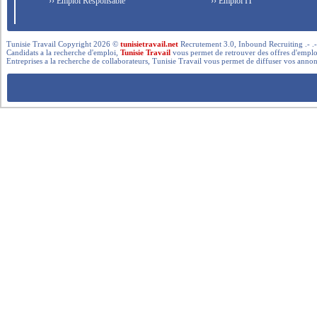
›› Emploi Responsable
›› Emploi IT
Tunisie Travail Copyright 2026 ©
tunisietravail.net
Recrutement 3.0, Inbound Recruiting .- .-.. --- 
Candidats a la recherche d'emploi,
Tunisie Travail
vous permet de retrouver des offres d'emploi 
Entreprises a la recherche de collaborateurs, Tunisie Travail vous permet de diffuser vos annon