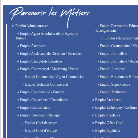
›› Emploi Administrative
›› Emploi Formation / Educat
Enseignement
›› Emploi Agent Administrative / Agent de
Bureau
›› Emploi Éducatrice / An
›› Emploi Archiviste
›› Emploi Gestionnaire / Ma
›› Emploi Assistante de Direction / Secrétaire
›› Emploi Journaliste
›› Emploi Chargé(e)s Clientèles
›› Emploi Journaliste / Rédac
›› Emploi Commercial / Marketing / Vente
›› Emploi Juridique
›› Emploi Commercial / Agent Commercial
›› Emploi Ressources Huma
›› Emploi Technico-Commercial
›› Emploi Superviseurs
›› Emploi Comptabilité - Finance
›› Emploi Traducteur
›› Emploi Conseillers / Consultants
›› Emploi Architecte
›› Emploi Coordinateur
›› Emploi Esthétique / Coiffure
›› Emploi Directeur / Manager
›› Emploi Freelance
›› Emploi Chef de projet
›› Emploi Génie Civil
›› Emploi Chef d’équipe
›› Emploi Ingénieur