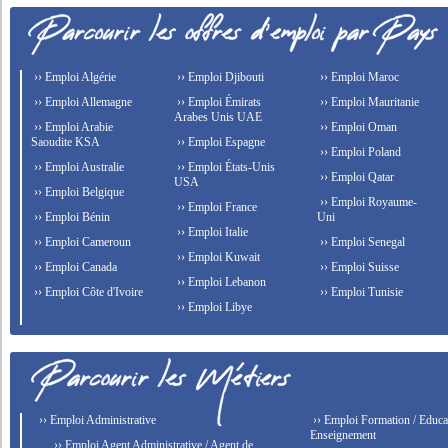
›› Emploi Algérie
›› Emploi Djibouti
›› Emploi Maroc
›› Emploi Allemagne
›› Emploi Émirats
›› Emploi Mauritanie
Arabes Unis UAE
›› Emploi Arabie
›› Emploi Oman
Saoudite KSA
›› Emploi Espagne
›› Emploi Poland
›› Emploi Australie
›› Emploi États-Unis
›› Emploi Qatar
USA
›› Emploi Belgique
›› Emploi Royaume-
›› Emploi France
›› Emploi Bénin
Uni
›› Emploi Italie
›› Emploi Cameroun
›› Emploi Senegal
›› Emploi Kuwait
›› Emploi Canada
›› Emploi Suisse
›› Emploi Lebanon
›› Emploi Côte d'Ivoire
›› Emploi Tunisie
›› Emploi Libye
›› Emploi Administrative
›› Emploi Formation / Educat
Enseignement
›› Emploi Agent Administrative / Agent de