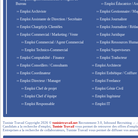
Bureau
›› Emploi Éducatrice / An
›› Emploi Archiviste
›› Emploi Gestionnaire / Ma
›› Emploi Assistante de Direction / Secrétaire
›› Emploi Journaliste
›› Emploi Chargé(e)s Clientèles
›› Emploi Journaliste / Rédac
›› Emploi Commercial / Marketing / Vente
›› Emploi Juridique
›› Emploi Commercial / Agent Commercial
›› Emploi Ressources Huma
›› Emploi Technico-Commercial
›› Emploi Superviseurs
›› Emploi Comptabilité - Finance
›› Emploi Traducteur
›› Emploi Conseillers / Consultants
›› Emploi Architecte
›› Emploi Coordinateur
›› Emploi Esthétique / Coiffure
›› Emploi Directeur / Manager
›› Emploi Freelance
›› Emploi Chef de projet
›› Emploi Génie Civil
›› Emploi Chef d’équipe
›› Emploi Ingénieur
›› Emploi Responsable
›› Emploi IT
Tunisie Travail Copyright 2026 ©
tunisietravail.net
Recrutement 3.0, Inbound Recruiting .- .-.. --- 
Candidats a la recherche d'emploi,
Tunisie Travail
vous permet de retrouver des offres d'emploi 
Entreprises a la recherche de collaborateurs, Tunisie Travail vous permet de diffuser vos annon