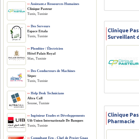
››
Assistant.e Ressources Humaines
Clinique Pasteur
Tunis, Tunisie
››
Des Serveurs
Clinique Pas
Espace Ettala
Surveillant 
Tunis, Tunisie
››
Plombier / Électricien
Hôtel Palais Royal
Sfax, Tunisie
››
Des Conducteurs de Machines
Sitpec
Tunis, Tunisie
››
Help Desk Technicians
Altra Call
Sousse, Tunisie
Clinique Pas
››
Ingénieur Etudes et Développements
Pharmacie
Uib Union Internationale De Banques
Tunis, Tunisie
››
Consultant Erp - Chef de Projet Gpao