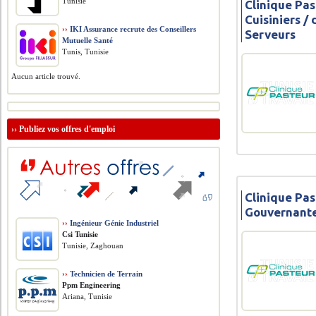
Tunisie
Clinique Pas
Cuisiniers /
››
IKI Assurance recrute des Conseillers
Serveurs
Mutuelle Santé
Tunis, Tunisie
Aucun article trouvé.
››
Publiez vos offres d'emploi
Clinique Pas
Gouvernant
››
Ingénieur Génie Industriel
Csi Tunisie
Tunisie, Zaghouan
››
Technicien de Terrain
Ppm Engineering
Ariana, Tunisie