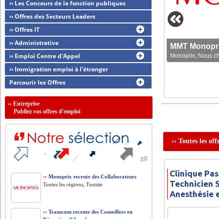
›› Les Concours de la fonction publiques
›› Offres des Secteurs Leaders
›› Offres IT
›› Administrative
MMT Monoprix
›› Emploi Centre d'Appel
Monoprix, Nous che
›› Immigration emploi à l'étranger
Parcourir les Offres
››
Entreprise
Publiez vos offres d'emploi
›› Toutes les of
Clinique Pas
››
Monoprix recrute des Collaborateurs
Technicien 
Toutes les régions, Tunisie
Anesthésie 
››
Transcom recrute des Conseillers en