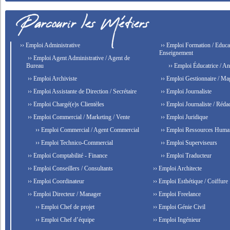
›› Emploi Administrative
›› Emploi Formation / Educat
Enseignement
›› Emploi Agent Administrative / Agent de
Bureau
›› Emploi Éducatrice / An
›› Emploi Archiviste
›› Emploi Gestionnaire / Ma
›› Emploi Assistante de Direction / Secrétaire
›› Emploi Journaliste
›› Emploi Chargé(e)s Clientèles
›› Emploi Journaliste / Rédac
›› Emploi Commercial / Marketing / Vente
›› Emploi Juridique
›› Emploi Commercial / Agent Commercial
›› Emploi Ressources Huma
›› Emploi Technico-Commercial
›› Emploi Superviseurs
›› Emploi Comptabilité - Finance
›› Emploi Traducteur
›› Emploi Conseillers / Consultants
›› Emploi Architecte
›› Emploi Coordinateur
›› Emploi Esthétique / Coiffure
›› Emploi Directeur / Manager
›› Emploi Freelance
›› Emploi Chef de projet
›› Emploi Génie Civil
›› Emploi Chef d’équipe
›› Emploi Ingénieur