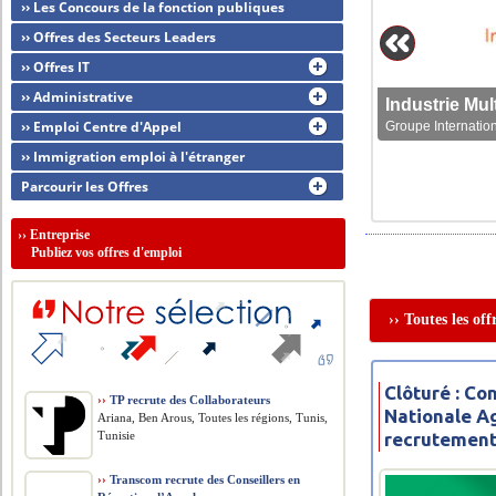
›› Les Concours de la fonction publiques
›› Offres des Secteurs Leaders
›› Offres IT
›› Administrative
›› Emploi Centre d'Appel
Groupe Internation
›› Immigration emploi à l'étranger
Parcourir les Offres
››
Entreprise
Publiez vos offres d'emploi
›› Toutes les of
Clôturé : C
››
TP recrute des Collaborateurs
Nationale Ag
Ariana, Ben Arous, Toutes les régions, Tunis,
Tunisie
recrutement 
››
Transcom recrute des Conseillers en