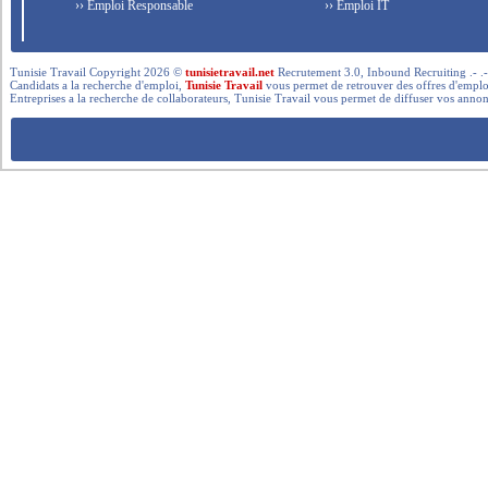
›› Emploi Responsable
›› Emploi IT
Tunisie Travail Copyright 2026 ©
tunisietravail.net
Recrutement 3.0, Inbound Recruiting .- .-.. --- 
Candidats a la recherche d'emploi,
Tunisie Travail
vous permet de retrouver des offres d'emploi 
Entreprises a la recherche de collaborateurs, Tunisie Travail vous permet de diffuser vos annon