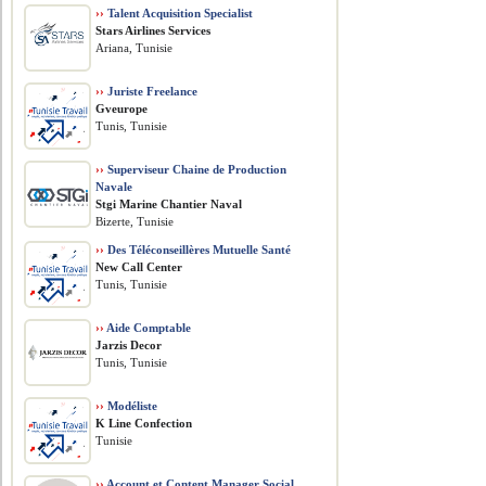
››
Talent Acquisition Specialist
Stars Airlines Services
Ariana, Tunisie
››
Juriste Freelance
Gveurope
Tunis, Tunisie
››
Superviseur Chaine de Production
Navale
Stgi Marine Chantier Naval
Bizerte, Tunisie
››
Des Téléconseillères Mutuelle Santé
New Call Center
Tunis, Tunisie
››
Aide Comptable
Jarzis Decor
Tunis, Tunisie
››
Modéliste
K Line Confection
Tunisie
››
Account et Content Manager Social