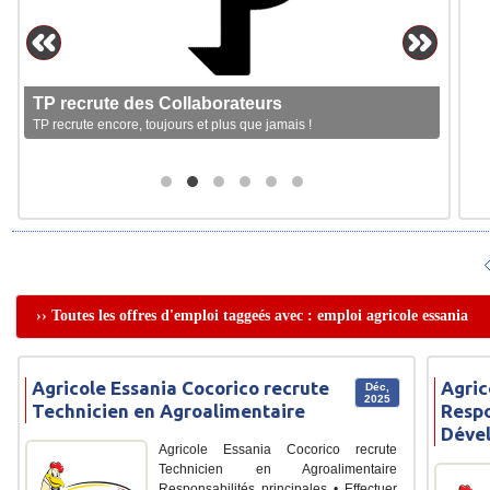
TP recrute des Collaborateurs
TP recrute encore, toujours et plus que jamais !
›› Toutes les offres d'emploi taggeés avec : emploi agricole essania
Agricole Essania Cocorico recrute
Agric
Déc,
2025
Technicien en Agroalimentaire
Respo
Déve
Agricole Essania Cocorico recrute
Technicien en Agroalimentaire
Responsabilités principales • Effectuer