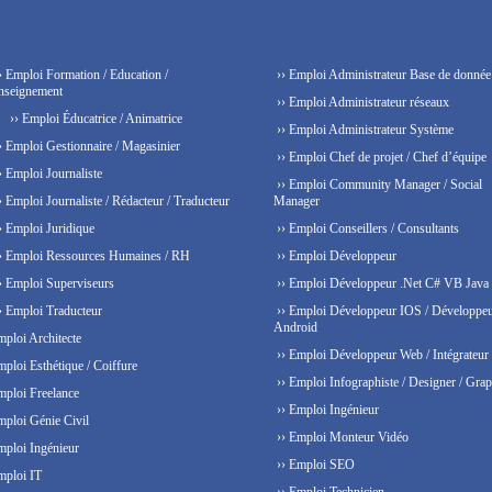
› Emploi Formation / Education /
›› Emploi Administrateur Base de donnée
nseignement
›› Emploi Administrateur réseaux
›› Emploi Éducatrice / Animatrice
›› Emploi Administrateur Système
› Emploi Gestionnaire / Magasinier
›› Emploi Chef de projet / Chef d’équipe
› Emploi Journaliste
›› Emploi Community Manager / Social
› Emploi Journaliste / Rédacteur / Traducteur
Manager
› Emploi Juridique
›› Emploi Conseillers / Consultants
› Emploi Ressources Humaines / RH
›› Emploi Développeur
› Emploi Superviseurs
›› Emploi Développeur .Net C# VB Java
› Emploi Traducteur
›› Emploi Développeur IOS / Développe
Android
mploi Architecte
›› Emploi Développeur Web / Intégrateur
mploi Esthétique / Coiffure
›› Emploi Infographiste / Designer / Grap
mploi Freelance
›› Emploi Ingénieur
mploi Génie Civil
›› Emploi Monteur Vidéo
mploi Ingénieur
›› Emploi SEO
mploi IT
›› Emploi Technicien