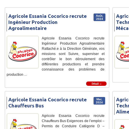
Agricole Essania Cocorico recrute
Agric
Août,
2024
Ingénieur Production
Tech
Agroalimentaire
Méca
Agricole Essania Cocorico recrute
Ingénieur Production Agroalimentaire
Rattaché.e à la Direction Générale, vos
missions sont Suivre, superviser et
contrôler le bon déroulement des
différentes productions et prendre
connaissance des problèmes de
production ...
Détail ››
Agricole Essania Cocorico recrute
Agric
Mar,
2024
Chauffeurs Bus
Techn
Alime
Agricole Essania Cocorico recrute
Chauffeurs Bus Exigences de l’emploi –
Permis de Conduire Catégorie D –