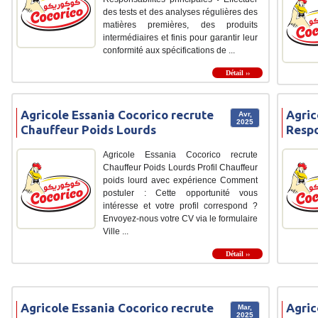
des tests et des analyses régulières des
matières premières, des produits
intermédiaires et finis pour garantir leur
conformité aux spécifications de ...
Détail ››
Agricole Essania Cocorico recrute
Agric
Avr,
2025
Chauffeur Poids Lourds
Respo
Agricole Essania Cocorico recrute
Chauffeur Poids Lourds Profil Chauffeur
poids lourd avec expérience Comment
postuler : Cette opportunité vous
intéresse et votre profil correspond ?
Envoyez-nous votre CV via le formulaire
Ville ...
Détail ››
Agricole Essania Cocorico recrute
Agric
Mar,
2025