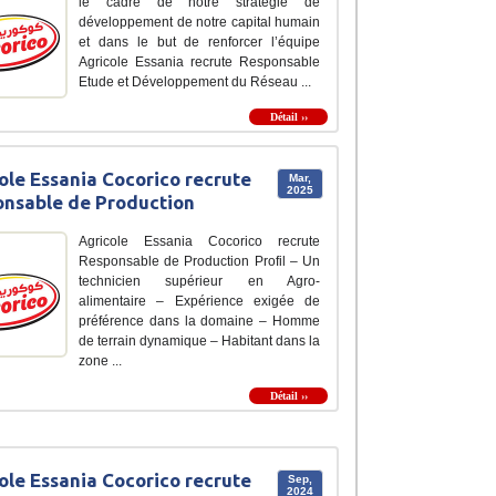
le cadre de notre stratégie de
développement de notre capital humain
et dans le but de renforcer l’équipe
Agricole Essania recrute Responsable
Etude et Développement du Réseau ...
Détail ››
ole Essania Cocorico recrute
Mar,
2025
nsable de Production
Agricole Essania Cocorico recrute
Responsable de Production Profil – Un
technicien supérieur en Agro-
alimentaire – Expérience exigée de
préférence dans la domaine – Homme
de terrain dynamique – Habitant dans la
zone ...
Détail ››
ole Essania Cocorico recrute
Sep,
2024