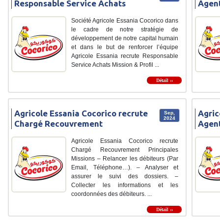
Responsable Service Achats
Agent
Société Agricole Essania Cocorico dans
le cadre de notre stratégie de
développement de notre capital humain
et dans le but de renforcer l’équipe
Agricole Essania recrute Responsable
Service Achats Mission & Profil ...
Détail ››
Agricole Essania Cocorico recrute
Agric
Sep,
2024
Chargé Recouvrement
Agent
Agricole Essania Cocorico recrute
Chargé Recouvrement Principales
Missions – Relancer les débiteurs (Par
Email, Téléphone…). – Analyser et
assurer le suivi des dossiers. –
Collecter les informations et les
coordonnées des débiteurs. ...
Détail ››