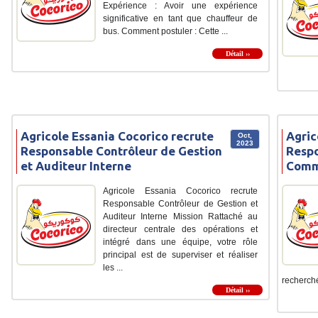
Expérience : Avoir une expérience
significative en tant que chauffeur de
bus. Comment postuler : Cette ...
Détail ››
Agricole Essania Cocorico recrute
Agric
Oct,
2023
Responsable Contrôleur de Gestion
Resp
et Auditeur Interne
Comm
Agricole Essania Cocorico recrute
Responsable Contrôleur de Gestion et
Auditeur Interne Mission Rattaché au
directeur centrale des opérations et
intégré dans une équipe, votre rôle
principal est de superviser et réaliser
les ...
recherché
Détail ››