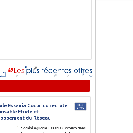
ole Essania Cocorico recrute
Oct,
2025
nsable Etude et
loppement du Réseau
Société Agricole Essania Cocorico dans