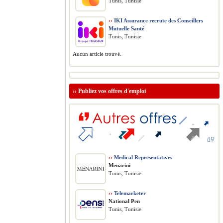
Tunis, Tunisie
››
IKI Assurance recrute des Conseillers
Mutuelle Santé
Tunis, Tunisie
Aucun article trouvé.
››
Publiez vos offres d'emploi
››
Medical Representatives
Menarini
Tunis, Tunisie
››
Telemarketer
National Pen
Tunis, Tunisie