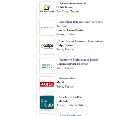
››
Technico-commercial
Golda Group
Ben Arous, Tunisie
››
Inspecteur D’inspection Opérations
Terrain
Control Union Tunisie
Sousse, Tunisie
››
Courtier en Assurance Emprunteur
Cafpi Tunisie
Tunis, Tunisie
››
Technicien Maintenance Engins
General Service Location
Tunis, Tunisie
››
Responsable It
Mytek
Tunis, Tunisie
››
Des Téléconseillers
Call-Lab
Ariana, Tunis, Tunisie
››
Juriste Freelance