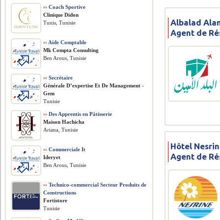
››
Coach Sportive
Clinique Didon
Albalad Ala
Tunis, Tunisie
Agent de Ré
››
Aide Comptable
Mk Compta Consulting
Ben Arous, Tunisie
››
Secrétaire
Générale D’expertise Et De Management -
Gem
Tunisie
››
Des Apprentis en Pâtisserie
Maison Hachicha
Ariana, Tunisie
Hôtel Nesri
››
Commerciale It
Agent de Ré
Ideryet
Ben Arous, Tunisie
››
Technico-commercial Secteur Produits de
Constructions
Fortistore
Tunisie