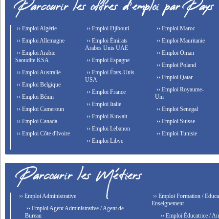
›› Emploi Algérie
›› Emploi Djibouti
›› Emploi Maroc
›› Emploi Allemagne
›› Emploi Émirats
›› Emploi Mauritanie
Arabes Unis UAE
›› Emploi Arabie
›› Emploi Oman
Saoudite KSA
›› Emploi Espagne
›› Emploi Poland
›› Emploi Australie
›› Emploi États-Unis
›› Emploi Qatar
USA
›› Emploi Belgique
›› Emploi Royaume-
›› Emploi France
›› Emploi Bénin
Uni
›› Emploi Italie
›› Emploi Cameroun
›› Emploi Senegal
›› Emploi Kuwait
›› Emploi Canada
›› Emploi Suisse
›› Emploi Lebanon
›› Emploi Côte d'Ivoire
›› Emploi Tunisie
›› Emploi Libye
›› Emploi Administrative
›› Emploi Formation / Educat
Enseignement
›› Emploi Agent Administrative / Agent de
Bureau
›› Emploi Éducatrice / An