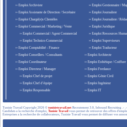
›› Emploi Archiviste
›› Emploi Gestionnaire / Ma
›› Emploi Assistante de Direction / Secrétaire
›› Emploi Journaliste
›› Emploi Chargé(e)s Clientèles
›› Emploi Journaliste / Rédac
›› Emploi Commercial / Marketing / Vente
›› Emploi Juridique
›› Emploi Commercial / Agent Commercial
›› Emploi Ressources Huma
›› Emploi Technico-Commercial
›› Emploi Superviseurs
›› Emploi Comptabilité - Finance
›› Emploi Traducteur
›› Emploi Conseillers / Consultants
›› Emploi Architecte
›› Emploi Coordinateur
›› Emploi Esthétique / Coiffure
›› Emploi Directeur / Manager
›› Emploi Freelance
›› Emploi Chef de projet
›› Emploi Génie Civil
›› Emploi Chef d’équipe
›› Emploi Ingénieur
›› Emploi Responsable
›› Emploi IT
Tunisie Travail Copyright 2026 ©
tunisietravail.net
Recrutement 3.0, Inbound Recruiting .- .-.. --- 
Candidats a la recherche d'emploi,
Tunisie Travail
vous permet de retrouver des offres d'emploi 
Entreprises a la recherche de collaborateurs, Tunisie Travail vous permet de diffuser vos annon