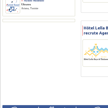
››
Styliste Modéliste
Ultratex
Ariana, Tunisie
Hôtel Lella 
recrute Age