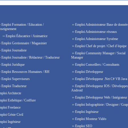
› Emploi Formation / Education /
›› Emploi Administrateur Base de donnée
nseignement
›› Emploi Administrateur réseaux
›› Emploi Éducatrice / Animatrice
›› Emploi Administrateur Système
› Emploi Gestionnaire / Magasinier
›› Emploi Chef de projet / Chef d’équipe
› Emploi Journaliste
›› Emploi Community Manager / Social
› Emploi Journaliste / Rédacteur / Traducteur
Manager
› Emploi Juridique
›› Emploi Conseillers / Consultants
› Emploi Ressources Humaines / RH
›› Emploi Développeur
› Emploi Superviseurs
›› Emploi Développeur .Net C# VB Java
› Emploi Traducteur
›› Emploi Développeur IOS / Développe
Android
mploi Architecte
›› Emploi Développeur Web / Intégrateur
mploi Esthétique / Coiffure
›› Emploi Infographiste / Designer / Grap
mploi Freelance
›› Emploi Ingénieur
mploi Génie Civil
›› Emploi Monteur Vidéo
mploi Ingénieur
›› Emploi SEO