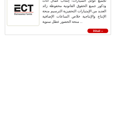
تجميع كوابل السيارات؛ إنتداب عمال اناث
وذكور جميع الحقوق القانونية محفوظة زائد
العديد من الإمتيازات التحفيزية الترسيم منحة
الإنتاج والإنتاجية خلاص الساعات الإضافية
منحة الحضور عطل سنوية ...
Détail ››