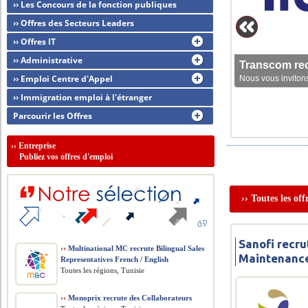
›› Les Concours de la fonction publiques
›› Offres des Secteurs Leaders
›› Offres IT
›› Administrative
Transcom rec
›› Emploi Centre d'Appel
Nous vous invitons
›› Immigration emploi à l'étranger
Parcourir les Offres
››
Entreprise
Publiez vos offres d'emploi
›› Toutes les of
Sanofi recru
››
Multinational MC recrute Bilingual Sales
Maintenanc
Representatives French / English
Toutes les régions, Tunisie
››
Monoprix recrute des Collaborateurs