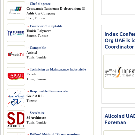
››
Chef d’agence
Compagnie Tunisienne D’electronique El
Athir Cte Company
Sfax, Tunisie
››
Financier / Comptable
Tunisie Polymere
Index Confe
Sousse, Tunisie
Org UAE is l
Coordinator
››
Comptable
Assistel
Tunis, Tunisie
››
Technicien en Maintenance Industrielle
Farah
Tunis, Tunisie
››
Responsable Commerciale
Gie S A R L
Tunisie
››
Secrétaire
Alicoind UAE
Sd Architecte
Foreman
Tunis, Tunisie
››
Délégué Médical / Pharmaceutique