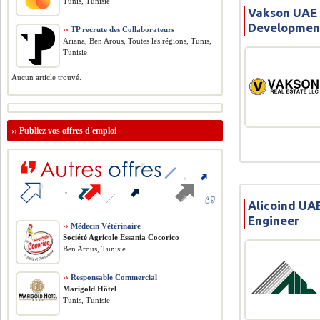
Tunis, Tunisie
Vakson UAE i
Development
››
TP recrute des Collaborateurs
Ariana, Ben Arous, Toutes les régions, Tunis,
Tunisie
Aucun article trouvé.
››
Publiez vos offres d'emploi
Alicoind UAE
Engineer
››
Médecin Vétérinaire
Société Agricole Essania Cocorico
Ben Arous, Tunisie
››
Responsable Commercial
Marigold Hôtel
Tunis, Tunisie