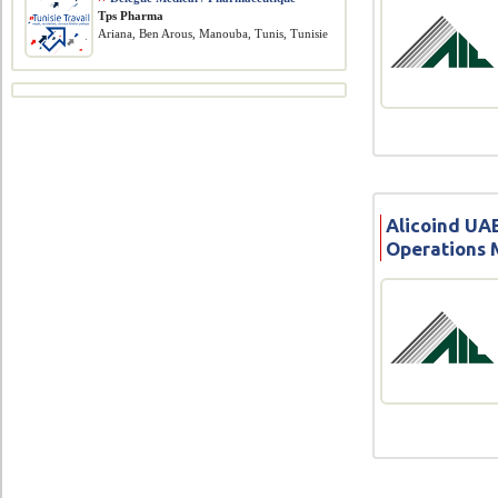
Tps Pharma
Ariana, Ben Arous, Manouba, Tunis, Tunisie
Alicoind UAE
Operations