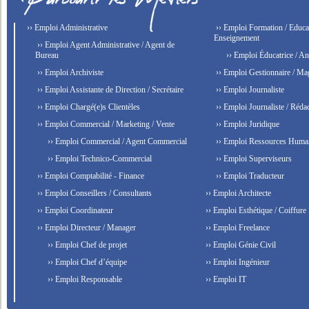
›› Emploi Administrative
›› Emploi Formation / Educat
Enseignement
›› Emploi Agent Administrative / Agent de
Bureau
›› Emploi Éducatrice / An
›› Emploi Archiviste
›› Emploi Gestionnaire / Ma
›› Emploi Assistante de Direction / Secrétaire
›› Emploi Journaliste
›› Emploi Chargé(e)s Clientèles
›› Emploi Journaliste / Rédac
›› Emploi Commercial / Marketing / Vente
›› Emploi Juridique
›› Emploi Commercial / Agent Commercial
›› Emploi Ressources Huma
›› Emploi Technico-Commercial
›› Emploi Superviseurs
›› Emploi Comptabilité - Finance
›› Emploi Traducteur
›› Emploi Conseillers / Consultants
›› Emploi Architecte
›› Emploi Coordinateur
›› Emploi Esthétique / Coiffure
›› Emploi Directeur / Manager
›› Emploi Freelance
›› Emploi Chef de projet
›› Emploi Génie Civil
›› Emploi Chef d’équipe
›› Emploi Ingénieur
›› Emploi Responsable
›› Emploi IT