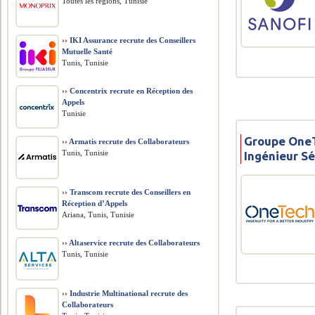
Toutes les régions, Tunisie
››
IKI Assurance recrute des Conseillers
Mutuelle Santé
Tunis, Tunisie
››
Concentrix recrute en Réception des
Appels
Tunisie
Groupe OneT
››
Armatis recrute des Collaborateurs
Tunis, Tunisie
Ingénieur Sé
››
Transcom recrute des Conseillers en
Réception d’Appels
Ariana, Tunis, Tunisie
››
Altaservice recrute des Collaborateurs
Tunis, Tunisie
››
Industrie Multinational recrute des
Collaborateurs