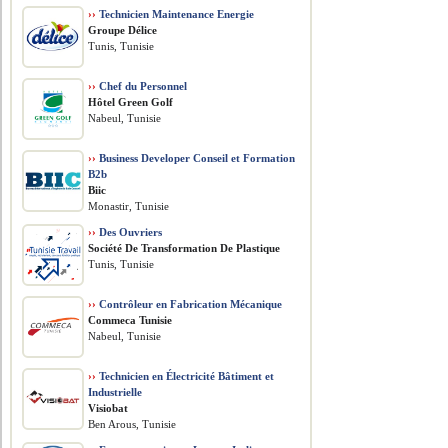
››
Technicien Maintenance Energie
Groupe Délice
Tunis, Tunisie
››
Chef du Personnel
Hôtel Green Golf
Nabeul, Tunisie
››
Business Developer Conseil et Formation
B2b
Biic
Monastir, Tunisie
››
Des Ouvriers
Société De Transformation De Plastique
Tunis, Tunisie
››
Contrôleur en Fabrication Mécanique
Commeca Tunisie
Nabeul, Tunisie
››
Technicien en Électricité Bâtiment et
Industrielle
Visiobat
Ben Arous, Tunisie