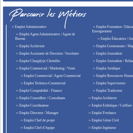
›› Emploi Administrative
›› Emploi Formation / Educat
Enseignement
›› Emploi Agent Administrative / Agent de
Bureau
›› Emploi Éducatrice / An
›› Emploi Archiviste
›› Emploi Gestionnaire / Ma
›› Emploi Assistante de Direction / Secrétaire
›› Emploi Journaliste
›› Emploi Chargé(e)s Clientèles
›› Emploi Journaliste / Rédac
›› Emploi Commercial / Marketing / Vente
›› Emploi Juridique
›› Emploi Commercial / Agent Commercial
›› Emploi Ressources Huma
›› Emploi Technico-Commercial
›› Emploi Superviseurs
›› Emploi Comptabilité - Finance
›› Emploi Traducteur
›› Emploi Conseillers / Consultants
›› Emploi Architecte
›› Emploi Coordinateur
›› Emploi Esthétique / Coiffure
›› Emploi Directeur / Manager
›› Emploi Freelance
›› Emploi Chef de projet
›› Emploi Génie Civil
›› Emploi Chef d’équipe
›› Emploi Ingénieur