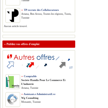
Tunisie
››
TP recrute des Collaborateurs
Ariana, Ben Arous, Toutes les régions, Tunis,
Tunisie
Aucun article trouvé.
››
Publiez vos offres d'emploi
››
Comptable
Societe Hamila Pour Le Commerce Et
L’industrie
Ariana, Tunisie
››
Assistant.e Administratif.ve
Wg Consulting
Monastir, Tunisie