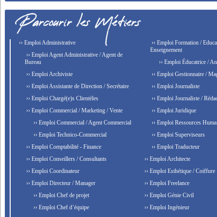
›› Emploi Administrative
›› Emploi Formation / Educat
Enseignement
›› Emploi Agent Administrative / Agent de
Bureau
›› Emploi Éducatrice / An
›› Emploi Archiviste
›› Emploi Gestionnaire / Ma
›› Emploi Assistante de Direction / Secrétaire
›› Emploi Journaliste
›› Emploi Chargé(e)s Clientèles
›› Emploi Journaliste / Rédac
›› Emploi Commercial / Marketing / Vente
›› Emploi Juridique
›› Emploi Commercial / Agent Commercial
›› Emploi Ressources Huma
›› Emploi Technico-Commercial
›› Emploi Superviseurs
›› Emploi Comptabilité - Finance
›› Emploi Traducteur
›› Emploi Conseillers / Consultants
›› Emploi Architecte
›› Emploi Coordinateur
›› Emploi Esthétique / Coiffure
›› Emploi Directeur / Manager
›› Emploi Freelance
›› Emploi Chef de projet
›› Emploi Génie Civil
›› Emploi Chef d’équipe
›› Emploi Ingénieur