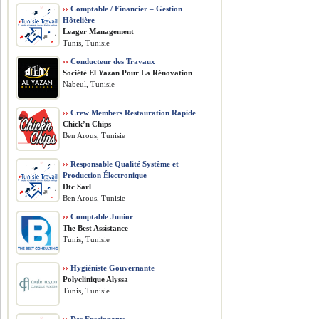
››
Comptable / Financier – Gestion
Hôtelière
Leager Management
Tunis, Tunisie
››
Conducteur des Travaux
Société El Yazan Pour La Rénovation
Nabeul, Tunisie
››
Crew Members Restauration Rapide
Chick’n Chips
Ben Arous, Tunisie
››
Responsable Qualité Système et
Production Électronique
Dtc Sarl
Ben Arous, Tunisie
››
Comptable Junior
The Best Assistance
Tunis, Tunisie
››
Hygiéniste Gouvernante
Polyclinique Alyssa
Tunis, Tunisie