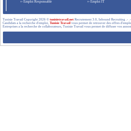
›› Emploi Responsable
›› Emploi IT
Tunisie Travail Copyright 2026 ©
tunisietravail.net
Recrutement 3.0, Inbound Recruiting .- .-.. --- 
Candidats a la recherche d'emploi,
Tunisie Travail
vous permet de retrouver des offres d'emploi 
Entreprises a la recherche de collaborateurs, Tunisie Travail vous permet de diffuser vos annon