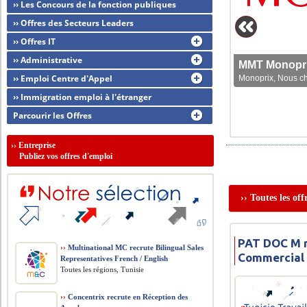
›› Les Concours de la fonction publiques
›› Offres des Secteurs Leaders
›› Offres IT
›› Administrative
MMT Monoprix
›› Emploi Centre d'Appel
Monoprix, Nous che
›› Immigration emploi à l'étranger
Parcourir les Offres
››
Entreprise
Publiez vos offres d'emploi
›› Toutes les of
PAT DOC M r
››
Multinational MC recrute Bilingual Sales
Commercial
Representatives French / English
Toutes les régions, Tunisie
››
Concentrix recrute en Réception des