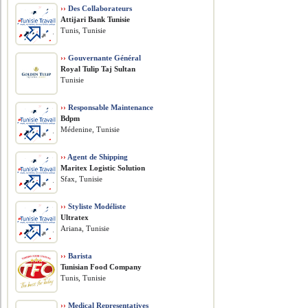
››
Des Collaborateurs
Attijari Bank Tunisie
Tunis, Tunisie
››
Gouvernante Général
Royal Tulip Taj Sultan
Tunisie
››
Responsable Maintenance
Bdpm
Médenine, Tunisie
››
Agent de Shipping
Maritex Logistic Solution
Sfax, Tunisie
››
Styliste Modéliste
Ultratex
Ariana, Tunisie
››
Barista
Tunisian Food Company
Tunis, Tunisie
››
Medical Representatives