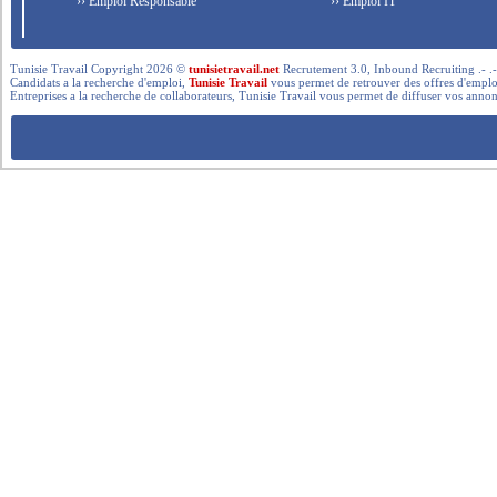
›› Emploi Responsable
›› Emploi IT
Tunisie Travail Copyright 2026 ©
tunisietravail.net
Recrutement 3.0, Inbound Recruiting .- .-.. --- 
Candidats a la recherche d'emploi,
Tunisie Travail
vous permet de retrouver des offres d'emploi 
Entreprises a la recherche de collaborateurs, Tunisie Travail vous permet de diffuser vos annon