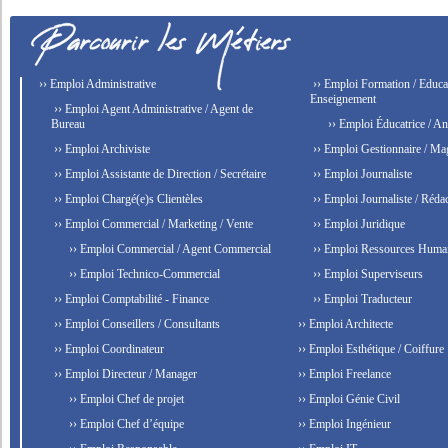
›› Emploi Administrative
›› Emploi Formation / Educat
Enseignement
›› Emploi Agent Administrative / Agent de
Bureau
›› Emploi Éducatrice / An
›› Emploi Archiviste
›› Emploi Gestionnaire / Ma
›› Emploi Assistante de Direction / Secrétaire
›› Emploi Journaliste
›› Emploi Chargé(e)s Clientèles
›› Emploi Journaliste / Rédac
›› Emploi Commercial / Marketing / Vente
›› Emploi Juridique
›› Emploi Commercial / Agent Commercial
›› Emploi Ressources Huma
›› Emploi Technico-Commercial
›› Emploi Superviseurs
›› Emploi Comptabilité - Finance
›› Emploi Traducteur
›› Emploi Conseillers / Consultants
›› Emploi Architecte
›› Emploi Coordinateur
›› Emploi Esthétique / Coiffure
›› Emploi Directeur / Manager
›› Emploi Freelance
›› Emploi Chef de projet
›› Emploi Génie Civil
›› Emploi Chef d’équipe
›› Emploi Ingénieur