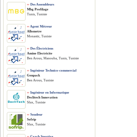
››
Des Assembleurs
Mbg Profilage
Tunis, Tunisie
››
Agent Métreur
Allometre
Monastir, Tunisie
››
Des Électriciens
Amine Electricite
Ben Arous, Manouba, Tunis, Tunisie
››
Ingénieur Technico-commercial
Genpack
Ben Arous, Tunisie
››
Ingénieur en Informatique
Declitech Innovation
Sfax, Tunisie
››
Soudeur
Sofrip
Sfax, Tunisie
››
Coach Sportive