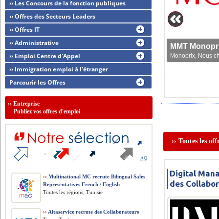
›› Les Concours de la fonction publiques
›› Offres des Secteurs Leaders
›› Offres IT
›› Administrative
MMT Monoprix
›› Emploi Centre d'Appel
Monoprix, Nous che
›› Immigration emploi à l'étranger
Parcourir les Offres
››
Entreprise
Publiez vos offres d'emploi
›› Toutes les of
Digital Man
››
Multinational MC recrute Bilingual Sales
des Collabo
Representatives French / English
Toutes les régions, Tunisie
››
Altaservice recrute des Collaborateurs