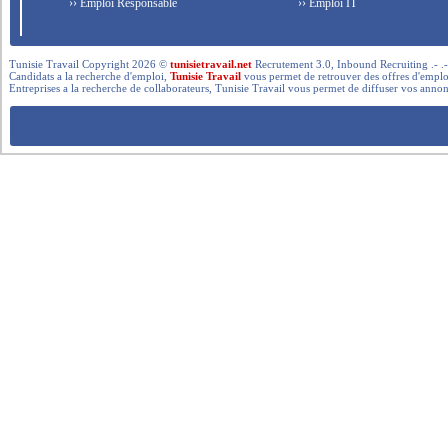
›› Emploi Responsable
›› Emploi IT
Tunisie Travail Copyright 2026 ©
tunisietravail.net
Recrutement 3.0, Inbound Recruiting .- .-.. --- 
Candidats a la recherche d'emploi,
Tunisie Travail
vous permet de retrouver des offres d'emploi 
Entreprises a la recherche de collaborateurs, Tunisie Travail vous permet de diffuser vos annon