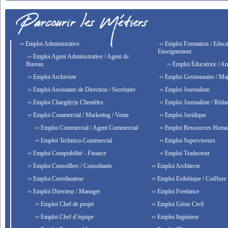
›› Emploi Administrative
›› Emploi Formation / Educat
Enseignement
›› Emploi Agent Administrative / Agent de
Bureau
›› Emploi Éducatrice / An
›› Emploi Archiviste
›› Emploi Gestionnaire / Ma
›› Emploi Assistante de Direction / Secrétaire
›› Emploi Journaliste
›› Emploi Chargé(e)s Clientèles
›› Emploi Journaliste / Rédac
›› Emploi Commercial / Marketing / Vente
›› Emploi Juridique
›› Emploi Commercial / Agent Commercial
›› Emploi Ressources Huma
›› Emploi Technico-Commercial
›› Emploi Superviseurs
›› Emploi Comptabilité - Finance
›› Emploi Traducteur
›› Emploi Conseillers / Consultants
›› Emploi Architecte
›› Emploi Coordinateur
›› Emploi Esthétique / Coiffure
›› Emploi Directeur / Manager
›› Emploi Freelance
›› Emploi Chef de projet
›› Emploi Génie Civil
›› Emploi Chef d’équipe
›› Emploi Ingénieur