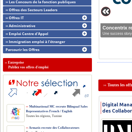
›› Les Concours de la fonction publiques
›› Offres des Secteurs Leaders
›› Offres IT
›› Administrative
Concentrix r
›› Emploi Centre d'Appel
Une success story 
›› Immigration emploi à l'étranger
Parcourir les Offres
››
Entreprise
Publiez vos offres d'emploi
›› Toutes les o
Digital Man
››
Multinational MC recrute Bilingual Sales
des Collabo
Representatives French / English
Toutes les régions, Tunisie
››
Armatis recrute des Collaborateurs