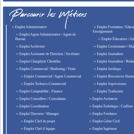
›› Emploi Administrative
›› Emploi Formation / Educat
Enseignement
›› Emploi Agent Administrative / Agent de
Bureau
›› Emploi Éducatrice / An
›› Emploi Archiviste
›› Emploi Gestionnaire / Ma
›› Emploi Assistante de Direction / Secrétaire
›› Emploi Journaliste
›› Emploi Chargé(e)s Clientèles
›› Emploi Journaliste / Rédac
›› Emploi Commercial / Marketing / Vente
›› Emploi Juridique
›› Emploi Commercial / Agent Commercial
›› Emploi Ressources Huma
›› Emploi Technico-Commercial
›› Emploi Superviseurs
›› Emploi Comptabilité - Finance
›› Emploi Traducteur
›› Emploi Conseillers / Consultants
›› Emploi Architecte
›› Emploi Coordinateur
›› Emploi Esthétique / Coiffure
›› Emploi Directeur / Manager
›› Emploi Freelance
›› Emploi Chef de projet
›› Emploi Génie Civil
›› Emploi Chef d’équipe
›› Emploi Ingénieur