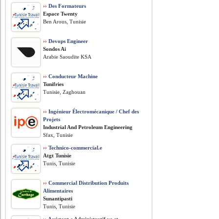
››
Des Formateurs
Espace Twenty
Ben Arous, Tunisie
››
Devops Engineer
Sondos Ai
Arabie Saoudite KSA
››
Conducteur Machine
Tunifries
Tunisie, Zaghouan
››
Ingénieur Électromécanique / Chef des
Projets
​Industrial And Petroleum Engineering
Sfax, Tunisie
››
Technico-commercial.e
Atgt Tunisie
Tunis, Tunisie
››
Commercial Distribution Produits
Alimentaires
Sunantipasti
Tunis, Tunisie