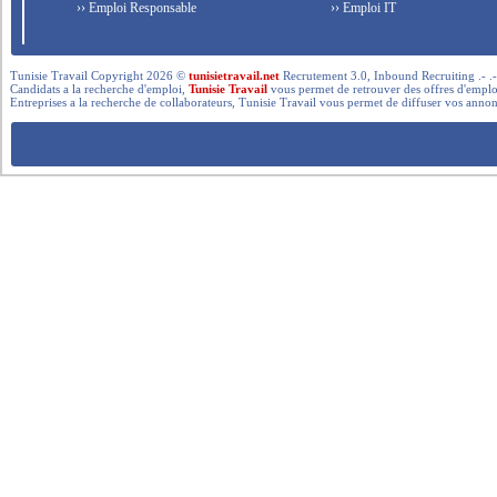
›› Emploi Responsable
›› Emploi IT
Tunisie Travail Copyright 2026 ©
tunisietravail.net
Recrutement 3.0, Inbound Recruiting .- .-.. --- 
Candidats a la recherche d'emploi,
Tunisie Travail
vous permet de retrouver des offres d'emploi 
Entreprises a la recherche de collaborateurs, Tunisie Travail vous permet de diffuser vos annon