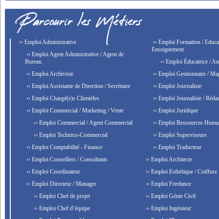
›› Emploi Administrative
›› Emploi Formation / Educat
Enseignement
›› Emploi Agent Administrative / Agent de
Bureau
›› Emploi Éducatrice / An
›› Emploi Archiviste
›› Emploi Gestionnaire / Ma
›› Emploi Assistante de Direction / Secrétaire
›› Emploi Journaliste
›› Emploi Chargé(e)s Clientèles
›› Emploi Journaliste / Rédac
›› Emploi Commercial / Marketing / Vente
›› Emploi Juridique
›› Emploi Commercial / Agent Commercial
›› Emploi Ressources Huma
›› Emploi Technico-Commercial
›› Emploi Superviseurs
›› Emploi Comptabilité - Finance
›› Emploi Traducteur
›› Emploi Conseillers / Consultants
›› Emploi Architecte
›› Emploi Coordinateur
›› Emploi Esthétique / Coiffure
›› Emploi Directeur / Manager
›› Emploi Freelance
›› Emploi Chef de projet
›› Emploi Génie Civil
›› Emploi Chef d’équipe
›› Emploi Ingénieur