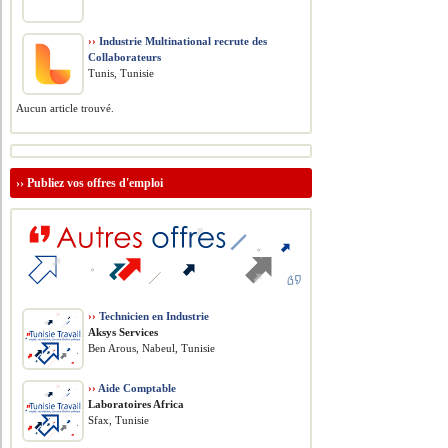
››
Industrie Multinational recrute des
Collaborateurs
Tunis, Tunisie
Aucun article trouvé.
››
Publiez vos offres d'emploi
››
Technicien en Industrie
Aksys Services
Ben Arous, Nabeul, Tunisie
››
Aide Comptable
Laboratoires Africa
Sfax, Tunisie