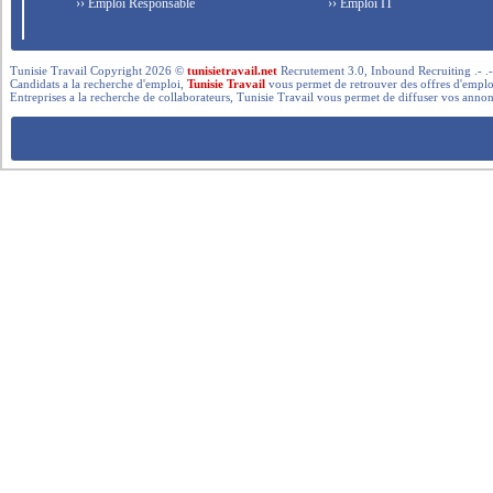
›› Emploi Responsable
›› Emploi IT
Tunisie Travail Copyright 2026 ©
tunisietravail.net
Recrutement 3.0, Inbound Recruiting .- .-.. --- 
Candidats a la recherche d'emploi,
Tunisie Travail
vous permet de retrouver des offres d'emploi 
Entreprises a la recherche de collaborateurs, Tunisie Travail vous permet de diffuser vos annon