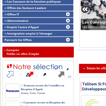
›› Les Concours de la fonction publiques
›› Offres des Secteurs Leaders
›› Offres IT
›› Administrative
Les Concour
›› Emploi Centre d'Appel
Les concours sect
›› Immigration emploi à l'étranger
Parcourir les Offres
››
Entreprise
Publiez vos offres d'emploi
›› Toutes les of
Telitem SI F
››
Transcom recrute des Conseillers en
Développeur
Réception d’Appels
Ariana, Tunis, Tunisie
››
Concentrix recrute en Réception des