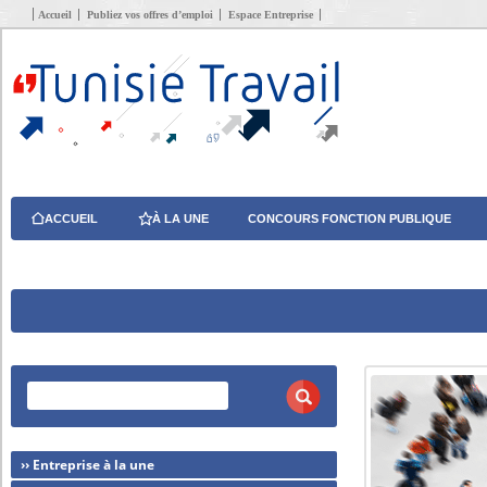
Accueil
Publiez vos offres d’emploi
Espace Entreprise
ACCUEIL
À LA UNE
CONCOURS FONCTION PUBLIQUE
›› Entreprise à la une