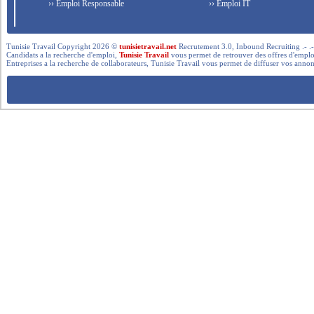
›› Emploi Responsable
›› Emploi IT
Tunisie Travail Copyright 2026 ©
tunisietravail.net
Recrutement 3.0, Inbound Recruiting .- .-.. --- 
Candidats a la recherche d'emploi,
Tunisie Travail
vous permet de retrouver des offres d'emploi 
Entreprises a la recherche de collaborateurs, Tunisie Travail vous permet de diffuser vos annon