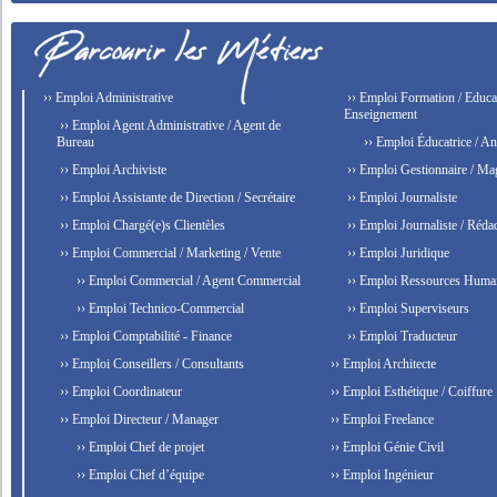
›› Emploi Administrative
›› Emploi Formation / Educat
Enseignement
›› Emploi Agent Administrative / Agent de
Bureau
›› Emploi Éducatrice / An
›› Emploi Archiviste
›› Emploi Gestionnaire / Ma
›› Emploi Assistante de Direction / Secrétaire
›› Emploi Journaliste
›› Emploi Chargé(e)s Clientèles
›› Emploi Journaliste / Rédac
›› Emploi Commercial / Marketing / Vente
›› Emploi Juridique
›› Emploi Commercial / Agent Commercial
›› Emploi Ressources Huma
›› Emploi Technico-Commercial
›› Emploi Superviseurs
›› Emploi Comptabilité - Finance
›› Emploi Traducteur
›› Emploi Conseillers / Consultants
›› Emploi Architecte
›› Emploi Coordinateur
›› Emploi Esthétique / Coiffure
›› Emploi Directeur / Manager
›› Emploi Freelance
›› Emploi Chef de projet
›› Emploi Génie Civil
›› Emploi Chef d’équipe
›› Emploi Ingénieur