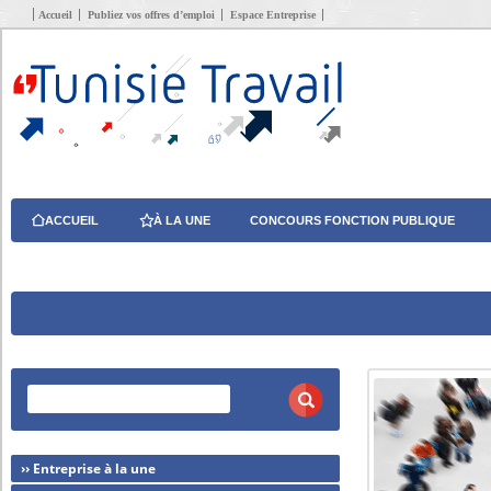
Accueil
Publiez vos offres d’emploi
Espace Entreprise
ACCUEIL
À LA UNE
CONCOURS FONCTION PUBLIQUE
›› Entreprise à la une