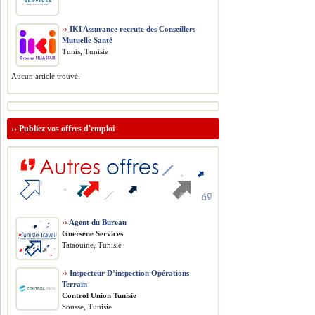
››
IKI Assurance recrute des Conseillers
Mutuelle Santé
Tunis, Tunisie
Aucun article trouvé.
››
Publiez vos offres d'emploi
››
Agent du Bureau
Guersene Services
Tataouine, Tunisie
››
Inspecteur D’inspection Opérations
Terrain
Control Union Tunisie
Sousse, Tunisie