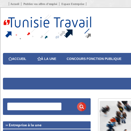
Accueil
Publiez vos offres d’emploi
Espace Entreprise
ACCUEIL
À LA UNE
CONCOURS FONCTION PUBLIQUE
›› Entreprise à la une