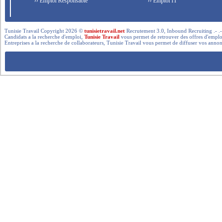
›› Emploi Responsable
›› Emploi IT
Tunisie Travail Copyright 2026 ©
tunisietravail.net
Recrutement 3.0, Inbound Recruiting .- .-.. --- 
Candidats a la recherche d'emploi,
Tunisie Travail
vous permet de retrouver des offres d'emploi 
Entreprises a la recherche de collaborateurs, Tunisie Travail vous permet de diffuser vos annon