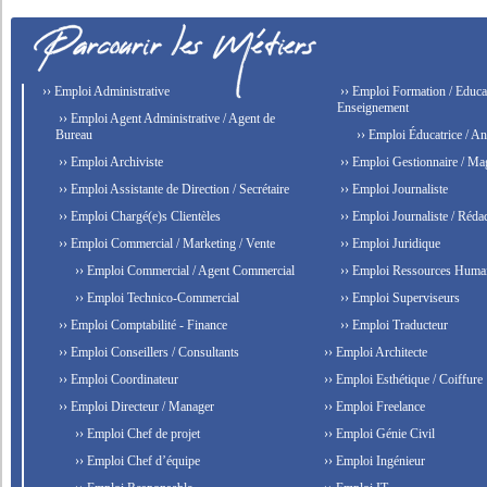
›› Emploi Administrative
›› Emploi Formation / Educat
Enseignement
›› Emploi Agent Administrative / Agent de
Bureau
›› Emploi Éducatrice / An
›› Emploi Archiviste
›› Emploi Gestionnaire / Ma
›› Emploi Assistante de Direction / Secrétaire
›› Emploi Journaliste
›› Emploi Chargé(e)s Clientèles
›› Emploi Journaliste / Rédac
›› Emploi Commercial / Marketing / Vente
›› Emploi Juridique
›› Emploi Commercial / Agent Commercial
›› Emploi Ressources Huma
›› Emploi Technico-Commercial
›› Emploi Superviseurs
›› Emploi Comptabilité - Finance
›› Emploi Traducteur
›› Emploi Conseillers / Consultants
›› Emploi Architecte
›› Emploi Coordinateur
›› Emploi Esthétique / Coiffure
›› Emploi Directeur / Manager
›› Emploi Freelance
›› Emploi Chef de projet
›› Emploi Génie Civil
›› Emploi Chef d’équipe
›› Emploi Ingénieur