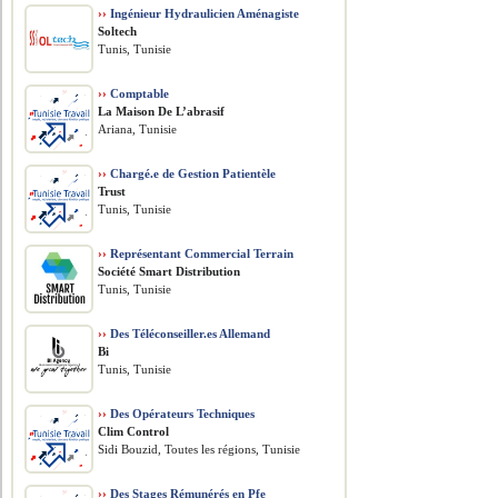
››
Ingénieur Hydraulicien Aménagiste
Soltech
Tunis, Tunisie
››
Comptable
La Maison De L’abrasif
Ariana, Tunisie
››
Chargé.e de Gestion Patientèle
Trust
Tunis, Tunisie
››
Représentant Commercial Terrain
Société Smart Distribution
Tunis, Tunisie
››
Des Téléconseiller.es Allemand
Bi
Tunis, Tunisie
››
Des Opérateurs Techniques
Clim Control
Sidi Bouzid, Toutes les régions, Tunisie
››
Des Stages Rémunérés en Pfe