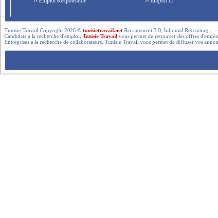
›› Emploi Responsable
›› Emploi IT
Tunisie Travail Copyright 2026 ©
tunisietravail.net
Recrutement 3.0, Inbound Recruiting .- .-.. --- 
Candidats a la recherche d'emploi,
Tunisie Travail
vous permet de retrouver des offres d'emploi 
Entreprises a la recherche de collaborateurs, Tunisie Travail vous permet de diffuser vos annon