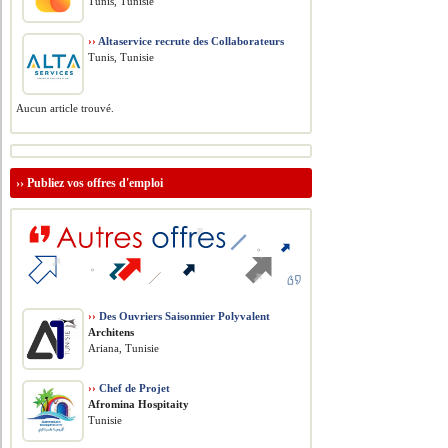
Tunis, Tunisie
››
Altaservice recrute des Collaborateurs
Tunis, Tunisie
Aucun article trouvé.
››
Publiez vos offres d'emploi
››
Des Ouvriers Saisonnier Polyvalent
Architens
Ariana, Tunisie
››
Chef de Projet
Afromina Hospitaity
Tunisie