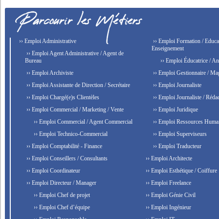
›› Emploi Administrative
›› Emploi Formation / Educat
Enseignement
›› Emploi Agent Administrative / Agent de
Bureau
›› Emploi Éducatrice / An
›› Emploi Archiviste
›› Emploi Gestionnaire / Ma
›› Emploi Assistante de Direction / Secrétaire
›› Emploi Journaliste
›› Emploi Chargé(e)s Clientèles
›› Emploi Journaliste / Rédac
›› Emploi Commercial / Marketing / Vente
›› Emploi Juridique
›› Emploi Commercial / Agent Commercial
›› Emploi Ressources Huma
›› Emploi Technico-Commercial
›› Emploi Superviseurs
›› Emploi Comptabilité - Finance
›› Emploi Traducteur
›› Emploi Conseillers / Consultants
›› Emploi Architecte
›› Emploi Coordinateur
›› Emploi Esthétique / Coiffure
›› Emploi Directeur / Manager
›› Emploi Freelance
›› Emploi Chef de projet
›› Emploi Génie Civil
›› Emploi Chef d’équipe
›› Emploi Ingénieur