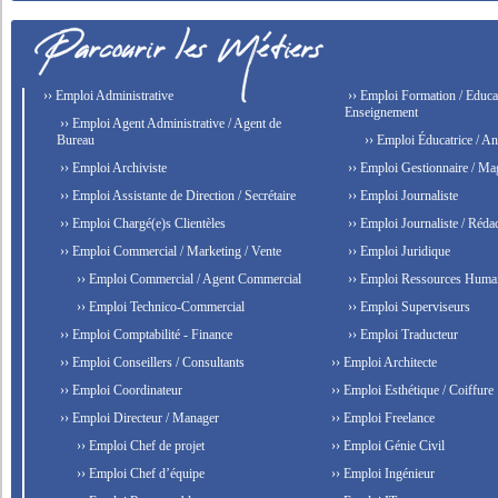
›› Emploi Administrative
›› Emploi Formation / Educat
Enseignement
›› Emploi Agent Administrative / Agent de
Bureau
›› Emploi Éducatrice / An
›› Emploi Archiviste
›› Emploi Gestionnaire / Ma
›› Emploi Assistante de Direction / Secrétaire
›› Emploi Journaliste
›› Emploi Chargé(e)s Clientèles
›› Emploi Journaliste / Rédac
›› Emploi Commercial / Marketing / Vente
›› Emploi Juridique
›› Emploi Commercial / Agent Commercial
›› Emploi Ressources Huma
›› Emploi Technico-Commercial
›› Emploi Superviseurs
›› Emploi Comptabilité - Finance
›› Emploi Traducteur
›› Emploi Conseillers / Consultants
›› Emploi Architecte
›› Emploi Coordinateur
›› Emploi Esthétique / Coiffure
›› Emploi Directeur / Manager
›› Emploi Freelance
›› Emploi Chef de projet
›› Emploi Génie Civil
›› Emploi Chef d’équipe
›› Emploi Ingénieur