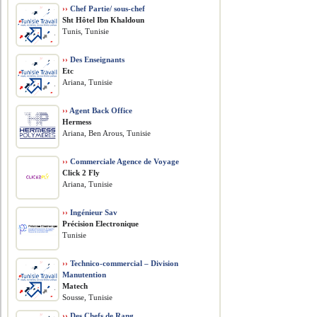
››
Chef Partie/ sous-chef
Sht Hôtel Ibn Khaldoun
Tunis, Tunisie
››
Des Enseignants
Etc
Ariana, Tunisie
››
Agent Back Office
Hermess
Ariana, Ben Arous, Tunisie
››
Commerciale Agence de Voyage
Click 2 Fly
Ariana, Tunisie
››
Ingénieur Sav
Précision Electronique
Tunisie
››
Technico-commercial – Division
Manutention
Matech
Sousse, Tunisie
››
Des Chefs de Rang