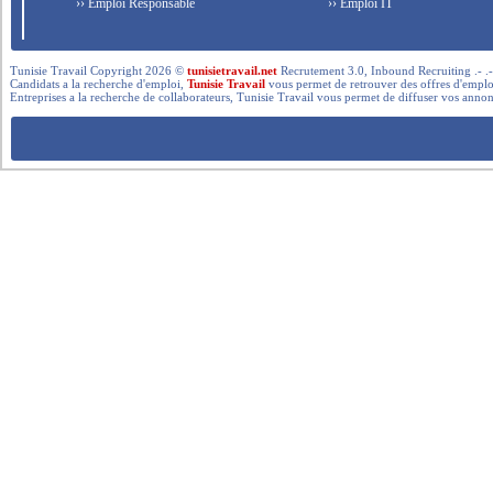
›› Emploi Responsable
›› Emploi IT
Tunisie Travail Copyright 2026 ©
tunisietravail.net
Recrutement 3.0, Inbound Recruiting .- .-.. --- 
Candidats a la recherche d'emploi,
Tunisie Travail
vous permet de retrouver des offres d'emploi 
Entreprises a la recherche de collaborateurs, Tunisie Travail vous permet de diffuser vos annon