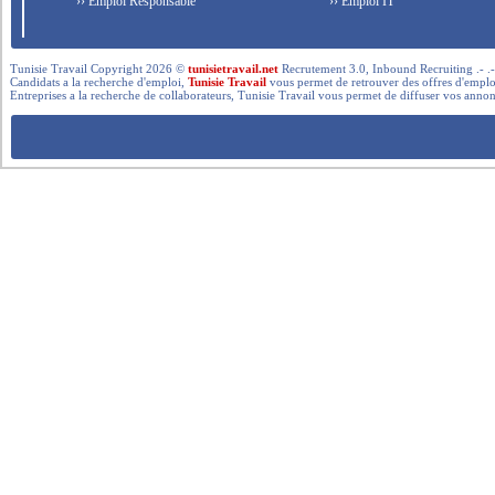
›› Emploi Responsable
›› Emploi IT
Tunisie Travail Copyright 2026 ©
tunisietravail.net
Recrutement 3.0, Inbound Recruiting .- .-.. --- 
Candidats a la recherche d'emploi,
Tunisie Travail
vous permet de retrouver des offres d'emploi 
Entreprises a la recherche de collaborateurs, Tunisie Travail vous permet de diffuser vos annon