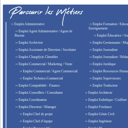
›› Emploi Administrative
›› Emploi Formation / Educat
Enseignement
›› Emploi Agent Administrative / Agent de
Bureau
›› Emploi Éducatrice / An
›› Emploi Archiviste
›› Emploi Gestionnaire / Ma
›› Emploi Assistante de Direction / Secrétaire
›› Emploi Journaliste
›› Emploi Chargé(e)s Clientèles
›› Emploi Journaliste / Rédac
›› Emploi Commercial / Marketing / Vente
›› Emploi Juridique
›› Emploi Commercial / Agent Commercial
›› Emploi Ressources Huma
›› Emploi Technico-Commercial
›› Emploi Superviseurs
›› Emploi Comptabilité - Finance
›› Emploi Traducteur
›› Emploi Conseillers / Consultants
›› Emploi Architecte
›› Emploi Coordinateur
›› Emploi Esthétique / Coiffure
›› Emploi Directeur / Manager
›› Emploi Freelance
›› Emploi Chef de projet
›› Emploi Génie Civil
›› Emploi Chef d’équipe
›› Emploi Ingénieur