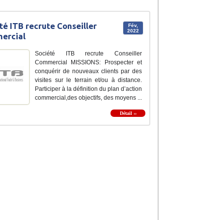
té ITB recrute Conseiller
Fév,
2022
ercial
Société ITB recrute Conseiller
Commercial MISSIONS: Prospecter et
conquérir de nouveaux clients par des
visites sur le terrain et/ou à distance.
Participer à la définition du plan d’action
commercial,des objectifs, des moyens ...
Détail ››