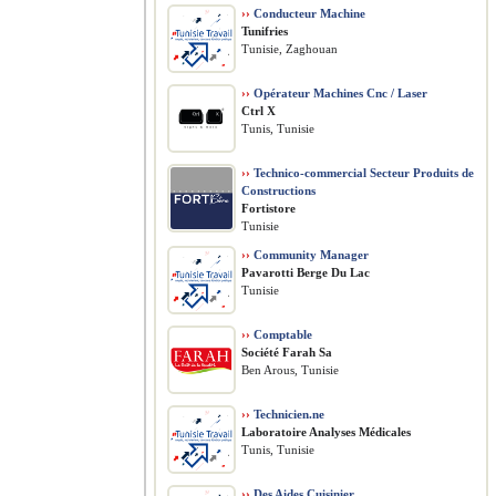
››
Conducteur Machine
Tunifries
Tunisie, Zaghouan
››
Opérateur Machines Cnc / Laser
Ctrl X
Tunis, Tunisie
››
Technico-commercial Secteur Produits de
Constructions
Fortistore
Tunisie
››
Community Manager
Pavarotti Berge Du Lac
Tunisie
››
Comptable
Société Farah Sa
Ben Arous, Tunisie
››
Technicien.ne
Laboratoire Analyses Médicales
Tunis, Tunisie
››
Des Aides Cuisinier