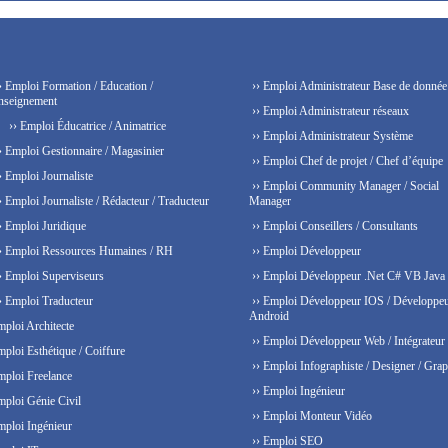
› Emploi Formation / Education /
›› Emploi Administrateur Base de donnée
nseignement
›› Emploi Administrateur réseaux
›› Emploi Éducatrice / Animatrice
›› Emploi Administrateur Système
› Emploi Gestionnaire / Magasinier
›› Emploi Chef de projet / Chef d’équipe
› Emploi Journaliste
›› Emploi Community Manager / Social
› Emploi Journaliste / Rédacteur / Traducteur
Manager
› Emploi Juridique
›› Emploi Conseillers / Consultants
› Emploi Ressources Humaines / RH
›› Emploi Développeur
› Emploi Superviseurs
›› Emploi Développeur .Net C# VB Java
› Emploi Traducteur
›› Emploi Développeur IOS / Développe
Android
mploi Architecte
›› Emploi Développeur Web / Intégrateur
mploi Esthétique / Coiffure
›› Emploi Infographiste / Designer / Grap
mploi Freelance
›› Emploi Ingénieur
mploi Génie Civil
›› Emploi Monteur Vidéo
mploi Ingénieur
›› Emploi SEO