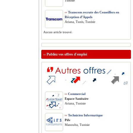
Tunisie
››
Transcom recrute des Conseillers en
Réception d’Appels
Ariana, Tunis, Tunisie
Aucun article trouvé.
››
Publiez vos offres d'emploi
››
Commercial
Espace Sanitaire
Ariana, Tunisie
››
Technicien Informatique
Pifs
Manouba, Tunisie