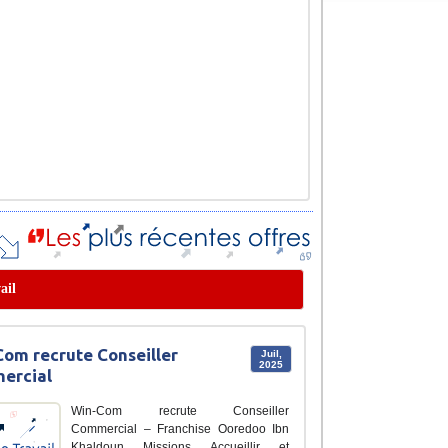
ail
om recrute Conseiller
Juil,
2025
ercial
Win-Com recrute Conseiller
Commercial – Franchise Ooredoo Ibn
Khaldoun Missions Accueillir et