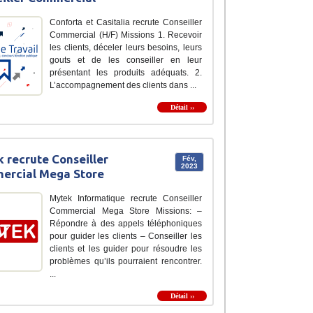
Conforta et Casitalia recrute Conseiller
Commercial (H/F) Missions 1. Recevoir
les clients, déceler leurs besoins, leurs
gouts et de les conseiller en leur
présentant les produits adéquats. 2.
L’accompagnement des clients dans ...
Détail ››
 recrute Conseiller
Fév,
2023
ercial Mega Store
Mytek Informatique recrute Conseiller
Commercial Mega Store Missions: –
Répondre à des appels téléphoniques
pour guider les clients – Conseiller les
clients et les guider pour résoudre les
problèmes qu’ils pourraient rencontrer.
...
Détail ››