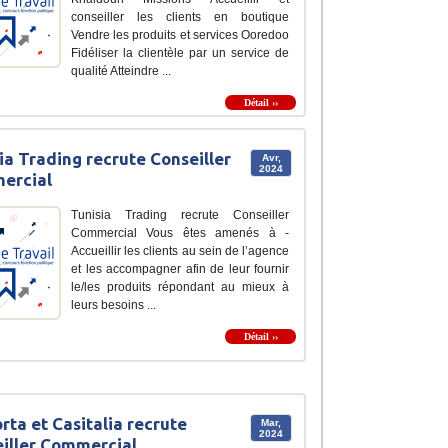
conseiller les clients en boutique
Vendre les produits et services Ooredoo
Fidéliser la clientèle par un service de
qualité Atteindre ...
Détail ››
ia Trading recrute Conseiller
Avr,
2024
ercial
Tunisia Trading recrute Conseiller
Commercial Vous êtes amenés à -
Accueillir les clients au sein de l’agence
et les accompagner afin de leur fournir
le/les produits répondant au mieux à
leurs besoins ...
Détail ››
rta et Casitalia recrute
Mar,
2024
iller Commercial