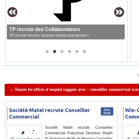
TP recrute des Collaborateurs
TP recrute encore, toujours et plus que jamais !
›› Toutes les offres d'emploi taggeés avec : conseiller commercial trav
Société Matel recrute Conseiller
Win-C
Juin,
2026
Commercial
Comm
Société Matel recrute Conseiller
Commercial Franchise Ooredoo Riadh
El Andalous Profil et Mission Conseiller