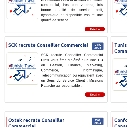
commercial, très bon vendeur, très
bonne qualité de service, actif,
dynamique et disponible Assure une
qualité de service ...
Détail ››
SCK recrute Conseiller Commercial
Tunis
Jan,
2025
Comm
SCK recrute Conseiller Commercial
Profil Vous êtes diplômé d’un Bac + 3
en Gestion, Finance, Marketing,
Commerce, Informatique,
Télécommunication ou équivalent avec
un Sens du Service Client , Missions
Rattaché au responsable ...
Détail ››
Oxtek recrute Conseiller
Confo
Mar,
2024
Commercial
Conse