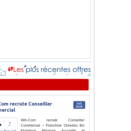
om recrute Conseiller
Juil,
2025
ercial
Win-Com recrute Conseiller
Commercial – Franchise Ooredoo Ibn
Khaldoun Missions Accueillir et