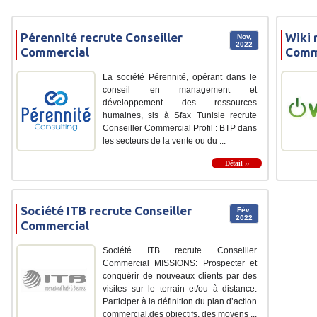
Pérennité recrute Conseiller
Wiki 
Nov,
2022
Commercial
Comm
La société Pérennité, opérant dans le
conseil en management et
développement des ressources
humaines, sis à Sfax Tunisie recrute
Conseiller Commercial Profil : BTP dans
les secteurs de la vente ou du ...
Détail ››
Société ITB recrute Conseiller
Fév,
2022
Commercial
Société ITB recrute Conseiller
Commercial MISSIONS: Prospecter et
conquérir de nouveaux clients par des
visites sur le terrain et/ou à distance.
Participer à la définition du plan d’action
commercial,des objectifs, des moyens ...