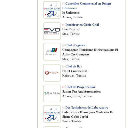
››
Conseiller Commercial en Design
D’intérieur
Ip Unlimited
Ariana, Tunisie
››
Ingénieur en Génie Civil
Evo Control
Sfax, Tunisie
››
Chef d’agence
Compagnie Tunisienne D’electronique El
Athir Cte Company
Sfax, Tunisie
››
Chef de Bar
Hôtel Continental
Kairouan, Tunisie
››
Chef de Projet Senior
Samm Test And Automation
Ariana, Tunis, Tunisie
››
Des Techniciens de Laboratoire
Laboratoire D’analyses Médicales Dr
Sirine Gabsi Jeribi
Tunis, Tunisie