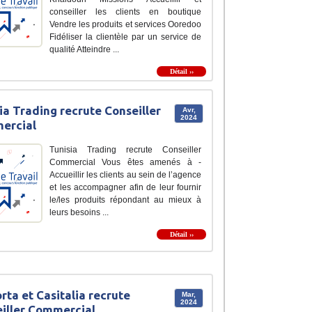
conseiller les clients en boutique
Vendre les produits et services Ooredoo
Fidéliser la clientèle par un service de
qualité Atteindre ...
Détail ››
ia Trading recrute Conseiller
Avr,
2024
ercial
Tunisia Trading recrute Conseiller
Commercial Vous êtes amenés à -
Accueillir les clients au sein de l’agence
et les accompagner afin de leur fournir
le/les produits répondant au mieux à
leurs besoins ...
Détail ››
rta et Casitalia recrute
Mar,
2024
iller Commercial