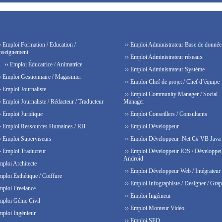
› Emploi Formation / Education /
›› Emploi Administrateur Base de donnée
nseignement
›› Emploi Administrateur réseaux
›› Emploi Éducatrice / Animatrice
›› Emploi Administrateur Système
› Emploi Gestionnaire / Magasinier
›› Emploi Chef de projet / Chef d’équipe
› Emploi Journaliste
›› Emploi Community Manager / Social
› Emploi Journaliste / Rédacteur / Traducteur
Manager
› Emploi Juridique
›› Emploi Conseillers / Consultants
› Emploi Ressources Humaines / RH
›› Emploi Développeur
› Emploi Superviseurs
›› Emploi Développeur .Net C# VB Java
› Emploi Traducteur
›› Emploi Développeur IOS / Développe
Android
mploi Architecte
›› Emploi Développeur Web / Intégrateur
mploi Esthétique / Coiffure
›› Emploi Infographiste / Designer / Grap
mploi Freelance
›› Emploi Ingénieur
mploi Génie Civil
›› Emploi Monteur Vidéo
mploi Ingénieur
›› Emploi SEO