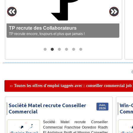
TP recrute des Collaborateurs
TP recrute encore, toujours et plus que jamais !
›› Toutes les offres d'emploi taggeés avec : conseiller commercial job
Société Matel recrute Conseiller
Win-C
Juin,
2026
Commercial
Comm
Société Matel recrute Conseiller
Commercial Franchise Ooredoo Riadh
El Andalous Profil et Mission Conseiller