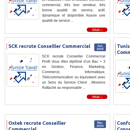
commercial, très bon vendeur, très
bonne qualité de service, actif,
dynamique et disponible Assure une
qualité de service ...
Détail ››
SCK recrute Conseiller Commercial
Tunis
Jan,
2025
Comm
SCK recrute Conseiller Commercial
Profil Vous êtes diplômé d’un Bac + 3
en Gestion, Finance, Marketing,
Commerce, Informatique,
Télécommunication ou équivalent avec
un Sens du Service Client , Missions
Rattaché au responsable ...
Détail ››
Oxtek recrute Conseiller
Confo
Mar,
2024
Commercial
Conse