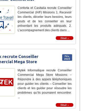
Conforta et Casitalia recrute Conseiller
Commercial (H/F) Missions 1. Recevoir
les clients, déceler leurs besoins, leurs
gouts et de les conseiller en leur
présentant les produits adéquats. 2.
L’accompagnement des clients dans ...
Détail ››
 recrute Conseiller
Fév,
2023
ercial Mega Store
Mytek Informatique recrute Conseiller
Commercial Mega Store Missions: –
Répondre à des appels téléphoniques
pour guider les clients – Conseiller les
clients et les guider pour résoudre les
problèmes qu’ils pourraient rencontrer.
...
Détail ››