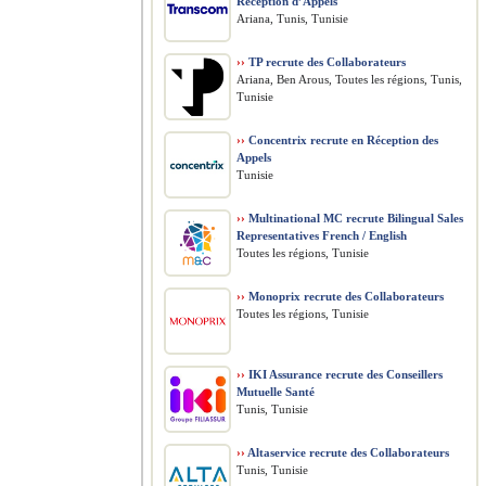
Réception d’Appels
Ariana, Tunis, Tunisie
››
TP recrute des Collaborateurs
Ariana, Ben Arous, Toutes les régions, Tunis,
Tunisie
››
Concentrix recrute en Réception des
Appels
Tunisie
››
Multinational MC recrute Bilingual Sales
Representatives French / English
Toutes les régions, Tunisie
››
Monoprix recrute des Collaborateurs
Toutes les régions, Tunisie
››
IKI Assurance recrute des Conseillers
Mutuelle Santé
Tunis, Tunisie
››
Altaservice recrute des Collaborateurs
Tunis, Tunisie