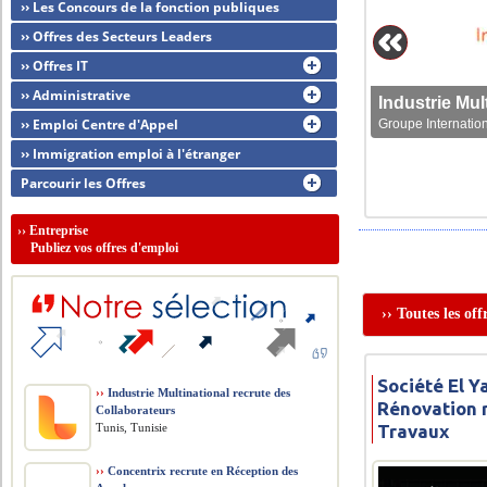
›› Les Concours de la fonction publiques
›› Offres des Secteurs Leaders
›› Offres IT
›› Administrative
›› Emploi Centre d'Appel
Groupe Internation
›› Immigration emploi à l'étranger
Parcourir les Offres
››
Entreprise
Publiez vos offres d'emploi
›› Toutes les of
Société El Y
››
Industrie Multinational recrute des
Rénovation 
Collaborateurs
Tunis, Tunisie
Travaux
››
Concentrix recrute en Réception des