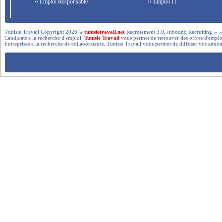
›› Emploi Responsable
›› Emploi IT
Tunisie Travail Copyright 2026 ©
tunisietravail.net
Recrutement 3.0, Inbound Recruiting .- .-.. --- 
Candidats a la recherche d'emploi,
Tunisie Travail
vous permet de retrouver des offres d'emploi 
Entreprises a la recherche de collaborateurs, Tunisie Travail vous permet de diffuser vos annon