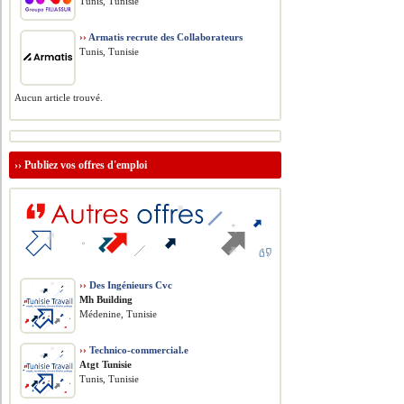
Tunis, Tunisie
››
Armatis recrute des Collaborateurs
Tunis, Tunisie
Aucun article trouvé.
››
Publiez vos offres d'emploi
››
Des Ingénieurs Cvc
Mh Building
Médenine, Tunisie
››
Technico-commercial.e
Atgt Tunisie
Tunis, Tunisie