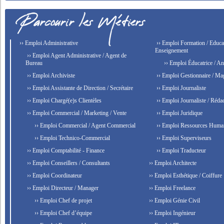
›› Emploi Administrative
›› Emploi Formation / Educat
Enseignement
›› Emploi Agent Administrative / Agent de
Bureau
›› Emploi Éducatrice / An
›› Emploi Archiviste
›› Emploi Gestionnaire / Ma
›› Emploi Assistante de Direction / Secrétaire
›› Emploi Journaliste
›› Emploi Chargé(e)s Clientèles
›› Emploi Journaliste / Rédac
›› Emploi Commercial / Marketing / Vente
›› Emploi Juridique
›› Emploi Commercial / Agent Commercial
›› Emploi Ressources Huma
›› Emploi Technico-Commercial
›› Emploi Superviseurs
›› Emploi Comptabilité - Finance
›› Emploi Traducteur
›› Emploi Conseillers / Consultants
›› Emploi Architecte
›› Emploi Coordinateur
›› Emploi Esthétique / Coiffure
›› Emploi Directeur / Manager
›› Emploi Freelance
›› Emploi Chef de projet
›› Emploi Génie Civil
›› Emploi Chef d’équipe
›› Emploi Ingénieur