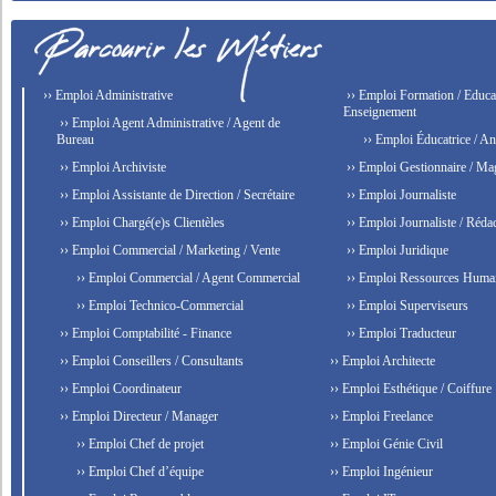
›› Emploi Administrative
›› Emploi Formation / Educat
Enseignement
›› Emploi Agent Administrative / Agent de
Bureau
›› Emploi Éducatrice / An
›› Emploi Archiviste
›› Emploi Gestionnaire / Ma
›› Emploi Assistante de Direction / Secrétaire
›› Emploi Journaliste
›› Emploi Chargé(e)s Clientèles
›› Emploi Journaliste / Rédac
›› Emploi Commercial / Marketing / Vente
›› Emploi Juridique
›› Emploi Commercial / Agent Commercial
›› Emploi Ressources Huma
›› Emploi Technico-Commercial
›› Emploi Superviseurs
›› Emploi Comptabilité - Finance
›› Emploi Traducteur
›› Emploi Conseillers / Consultants
›› Emploi Architecte
›› Emploi Coordinateur
›› Emploi Esthétique / Coiffure
›› Emploi Directeur / Manager
›› Emploi Freelance
›› Emploi Chef de projet
›› Emploi Génie Civil
›› Emploi Chef d’équipe
›› Emploi Ingénieur