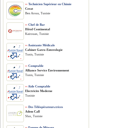
››
Technicien Supérieur en Chimie
Cerat
Ben Arous, Tunisie
››
Chef de Bar
Hôtel Continental
Kairouan, Tunisie
››
Assistante Médicale
Cabinet Gatro-Enterologie
Tunis, Tunisie
››
Comptable
Alliance Service Environnement
Tunis, Tunisie
››
Aide Comptable
Electricite Moderne
Tunisie
››
Des Téléopérateurs.trices
Adem Call
Sfax, Tunisie
››
Femme de Ménage