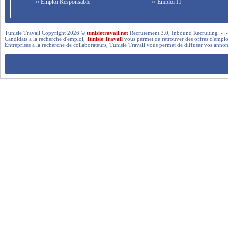
›› Emploi Responsable
›› Emploi IT
Tunisie Travail Copyright 2026 ©
tunisietravail.net
Recrutement 3.0, Inbound Recruiting .- .-.. --- 
Candidats a la recherche d'emploi,
Tunisie Travail
vous permet de retrouver des offres d'emploi 
Entreprises a la recherche de collaborateurs, Tunisie Travail vous permet de diffuser vos annon