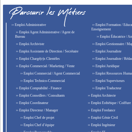
›› Emploi Administrative
›› Emploi Formation / Educat
Enseignement
›› Emploi Agent Administrative / Agent de
Bureau
›› Emploi Éducatrice / An
›› Emploi Archiviste
›› Emploi Gestionnaire / Ma
›› Emploi Assistante de Direction / Secrétaire
›› Emploi Journaliste
›› Emploi Chargé(e)s Clientèles
›› Emploi Journaliste / Rédac
›› Emploi Commercial / Marketing / Vente
›› Emploi Juridique
›› Emploi Commercial / Agent Commercial
›› Emploi Ressources Huma
›› Emploi Technico-Commercial
›› Emploi Superviseurs
›› Emploi Comptabilité - Finance
›› Emploi Traducteur
›› Emploi Conseillers / Consultants
›› Emploi Architecte
›› Emploi Coordinateur
›› Emploi Esthétique / Coiffure
›› Emploi Directeur / Manager
›› Emploi Freelance
›› Emploi Chef de projet
›› Emploi Génie Civil
›› Emploi Chef d’équipe
›› Emploi Ingénieur