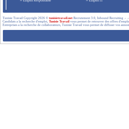
›› Emploi Responsable
›› Emploi IT
Tunisie Travail Copyright 2026 ©
tunisietravail.net
Recrutement 3.0, Inbound Recruiting .- .-.. --- 
Candidats a la recherche d'emploi,
Tunisie Travail
vous permet de retrouver des offres d'emploi 
Entreprises a la recherche de collaborateurs, Tunisie Travail vous permet de diffuser vos annon