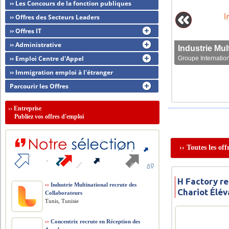
›› Les Concours de la fonction publiques
›› Offres des Secteurs Leaders
›› Offres IT
›› Administrative
›› Emploi Centre d'Appel
Groupe Internation
›› Immigration emploi à l'étranger
Parcourir les Offres
››
Entreprise
Publiez vos offres d'emploi
›› Toutes les of
H Factory r
››
Industrie Multinational recrute des
Chariot Élév
Collaborateurs
Tunis, Tunisie
››
Concentrix recrute en Réception des