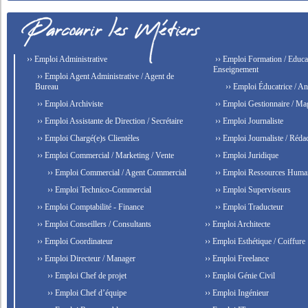
›› Emploi Administrative
›› Emploi Formation / Educat
Enseignement
›› Emploi Agent Administrative / Agent de
Bureau
›› Emploi Éducatrice / An
›› Emploi Archiviste
›› Emploi Gestionnaire / Ma
›› Emploi Assistante de Direction / Secrétaire
›› Emploi Journaliste
›› Emploi Chargé(e)s Clientèles
›› Emploi Journaliste / Rédac
›› Emploi Commercial / Marketing / Vente
›› Emploi Juridique
›› Emploi Commercial / Agent Commercial
›› Emploi Ressources Huma
›› Emploi Technico-Commercial
›› Emploi Superviseurs
›› Emploi Comptabilité - Finance
›› Emploi Traducteur
›› Emploi Conseillers / Consultants
›› Emploi Architecte
›› Emploi Coordinateur
›› Emploi Esthétique / Coiffure
›› Emploi Directeur / Manager
›› Emploi Freelance
›› Emploi Chef de projet
›› Emploi Génie Civil
›› Emploi Chef d’équipe
›› Emploi Ingénieur