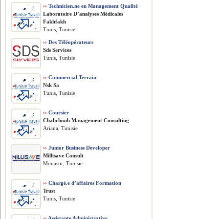
››
Technicien.ne en Management Qualité
Laboratoire D’analyses Médicales
Fakhfakh
Tunis, Tunisie
››
Des Téléopérateurs
Sds Services
Tunis, Tunisie
››
Commercial Terrain
Nsk Sa
Tunis, Tunisie
››
Coursier
Chabchoub Management Consulting
Ariana, Tunisie
››
Junior Business Developer
Millisave Consult
Monastir, Tunisie
››
Chargé.e d’affaires Formation
Trust
Tunis, Tunisie
››
Assistante Administrative