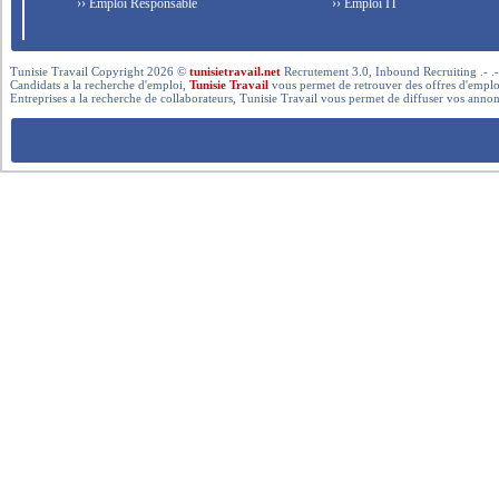
›› Emploi Responsable
›› Emploi IT
Tunisie Travail Copyright 2026 ©
tunisietravail.net
Recrutement 3.0, Inbound Recruiting .- .-.. --- 
Candidats a la recherche d'emploi,
Tunisie Travail
vous permet de retrouver des offres d'emploi 
Entreprises a la recherche de collaborateurs, Tunisie Travail vous permet de diffuser vos annon