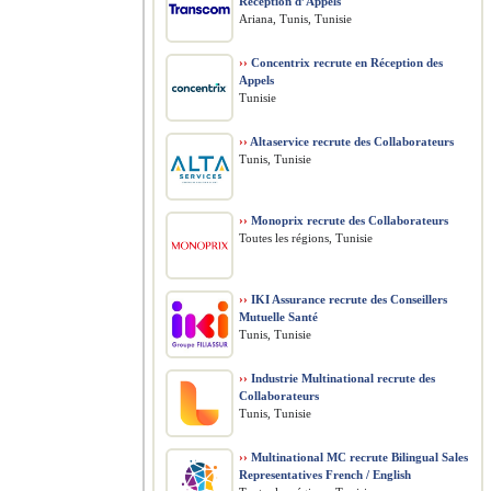
Réception d’Appels
Ariana, Tunis, Tunisie
››
Concentrix recrute en Réception des
Appels
Tunisie
››
Altaservice recrute des Collaborateurs
Tunis, Tunisie
››
Monoprix recrute des Collaborateurs
Toutes les régions, Tunisie
››
IKI Assurance recrute des Conseillers
Mutuelle Santé
Tunis, Tunisie
››
Industrie Multinational recrute des
Collaborateurs
Tunis, Tunisie
››
Multinational MC recrute Bilingual Sales
Representatives French / English