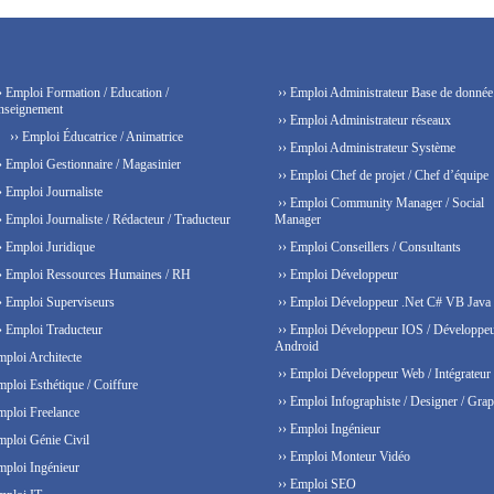
› Emploi Formation / Education /
›› Emploi Administrateur Base de donnée
nseignement
›› Emploi Administrateur réseaux
›› Emploi Éducatrice / Animatrice
›› Emploi Administrateur Système
› Emploi Gestionnaire / Magasinier
›› Emploi Chef de projet / Chef d’équipe
› Emploi Journaliste
›› Emploi Community Manager / Social
› Emploi Journaliste / Rédacteur / Traducteur
Manager
› Emploi Juridique
›› Emploi Conseillers / Consultants
› Emploi Ressources Humaines / RH
›› Emploi Développeur
› Emploi Superviseurs
›› Emploi Développeur .Net C# VB Java
› Emploi Traducteur
›› Emploi Développeur IOS / Développe
Android
mploi Architecte
›› Emploi Développeur Web / Intégrateur
mploi Esthétique / Coiffure
›› Emploi Infographiste / Designer / Grap
mploi Freelance
›› Emploi Ingénieur
mploi Génie Civil
›› Emploi Monteur Vidéo
mploi Ingénieur
›› Emploi SEO