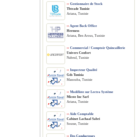
››
Gestionnaire de Stock
Tbtrade Tunisie
Ariana, Tunisie
››
Agent Back Office
Hermess
Ariana, Ben Arous, Tunisie
››
Commercial / Comptoir Quincaillerie
Univers Confort
Nabeul, Tunisie
››
Inspecteur Qualité
Gds Tunisia
Manouba, Tunisie
››
Modéliste sur Lectra Système
Micste Inc Sarl
Ariana, Tunisie
››
Aide Comptable
Cabinet Lachaal Sabri
Sousse, Tunisie
››
Des Conducteurs