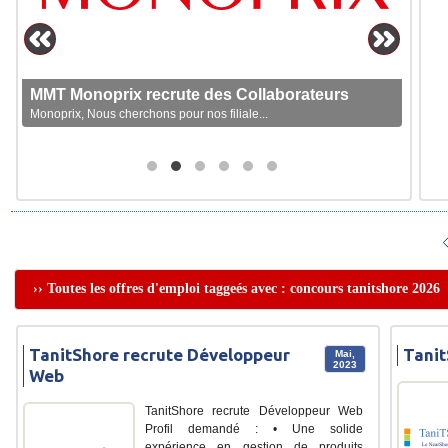
MMT Monoprix recrute des Collaborateurs
Monoprix, Nous cherchons pour nos filiale...
›› Toutes les offres d'emploi taggeés avec : concours tanitshore 2026
TanitShore recrute Développeur
Tanit
Mai,
2023
Web
TanitShore recrute Développeur Web
Profil demandé : • Une solide
expérience en gestion de produits