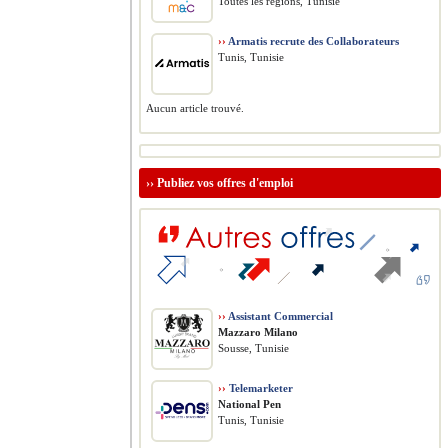
Toutes les régions, Tunisie
››
Armatis recrute des Collaborateurs
Tunis, Tunisie
Aucun article trouvé.
››
Publiez vos offres d'emploi
››
Assistant Commercial
Mazzaro Milano
Sousse, Tunisie
››
Telemarketer
National Pen
Tunis, Tunisie