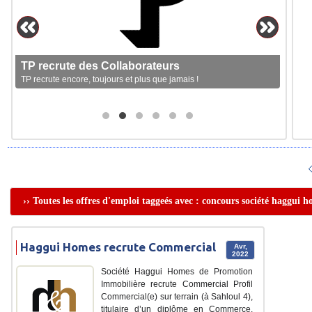
TP recrute des Collaborateurs
TP recrute encore, toujours et plus que jamais !
›› Toutes les offres d'emploi taggeés avec : concours société haggui 
Haggui Homes recrute Commercial
Avr,
2022
Société Haggui Homes de Promotion
Immobilière recrute Commercial Profil
Commercial(e) sur terrain (à Sahloul 4),
titulaire d’un diplôme en Commerce,