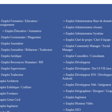
› Emploi Formation / Education /
›› Emploi Administrateur Base de donnée
nseignement
›› Emploi Administrateur réseaux
›› Emploi Éducatrice / Animatrice
›› Emploi Administrateur Système
› Emploi Gestionnaire / Magasinier
›› Emploi Chef de projet / Chef d’équipe
› Emploi Journaliste
›› Emploi Community Manager / Social
› Emploi Journaliste / Rédacteur / Traducteur
Manager
› Emploi Juridique
›› Emploi Conseillers / Consultants
› Emploi Ressources Humaines / RH
›› Emploi Développeur
› Emploi Superviseurs
›› Emploi Développeur .Net C# VB Java
› Emploi Traducteur
›› Emploi Développeur IOS / Développe
Android
mploi Architecte
›› Emploi Développeur Web / Intégrateur
mploi Esthétique / Coiffure
›› Emploi Infographiste / Designer / Grap
mploi Freelance
›› Emploi Ingénieur
mploi Génie Civil
›› Emploi Monteur Vidéo
mploi Ingénieur
›› Emploi SEO