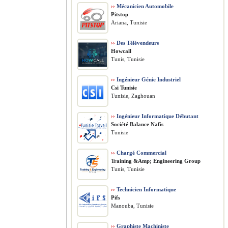
››
Mécanicien Automobile
Pitstop
Ariana, Tunisie
››
Des Télévendeurs
Howcall
Tunis, Tunisie
››
Ingénieur Génie Industriel
Csi Tunisie
Tunisie, Zaghouan
››
Ingénieur Informatique Débutant
Société Balance Nafis
Tunisie
››
Chargé Commercial
Training &Amp; Engineering Group
Tunis, Tunisie
››
Technicien Informatique
Pifs
Manouba, Tunisie
››
Graphiste Machiniste