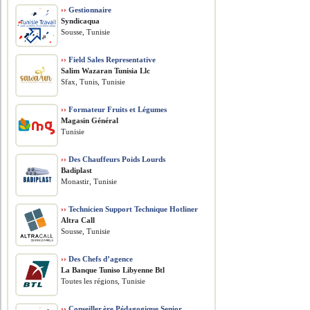
››
Gestionnaire
Syndicaqua
Sousse, Tunisie
››
Field Sales Representative
Salim Wazaran Tunisia Llc
Sfax, Tunis, Tunisie
››
Formateur Fruits et Légumes
Magasin Général
Tunisie
››
Des Chauffeurs Poids Lourds
Badiplast
Monastir, Tunisie
››
Technicien Support Technique Hotliner
Altra Call
Sousse, Tunisie
››
Des Chefs d’agence
La Banque Tuniso Libyenne Btl
Toutes les régions, Tunisie
››
Conseiller.ère Pédagogique Senior