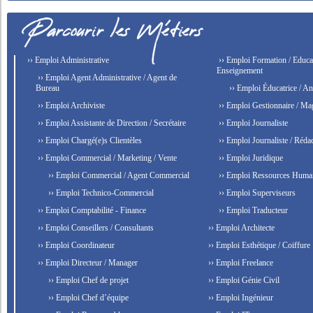
›› Emploi Administrative
›› Emploi Formation / Educat
Enseignement
›› Emploi Agent Administrative / Agent de
Bureau
›› Emploi Éducatrice / An
›› Emploi Archiviste
›› Emploi Gestionnaire / Ma
›› Emploi Assistante de Direction / Secrétaire
›› Emploi Journaliste
›› Emploi Chargé(e)s Clientèles
›› Emploi Journaliste / Rédac
›› Emploi Commercial / Marketing / Vente
›› Emploi Juridique
›› Emploi Commercial / Agent Commercial
›› Emploi Ressources Huma
›› Emploi Technico-Commercial
›› Emploi Superviseurs
›› Emploi Comptabilité - Finance
›› Emploi Traducteur
›› Emploi Conseillers / Consultants
›› Emploi Architecte
›› Emploi Coordinateur
›› Emploi Esthétique / Coiffure
›› Emploi Directeur / Manager
›› Emploi Freelance
›› Emploi Chef de projet
›› Emploi Génie Civil
›› Emploi Chef d’équipe
›› Emploi Ingénieur