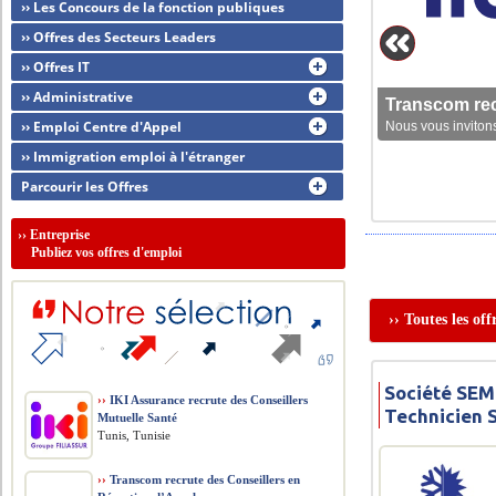
›› Les Concours de la fonction publiques
›› Offres des Secteurs Leaders
›› Offres IT
›› Administrative
Transcom rec
›› Emploi Centre d'Appel
Nous vous invitons
›› Immigration emploi à l'étranger
Parcourir les Offres
››
Entreprise
Publiez vos offres d'emploi
›› Toutes les of
Société SEM 
››
IKI Assurance recrute des Conseillers
Technicien 
Mutuelle Santé
Tunis, Tunisie
››
Transcom recrute des Conseillers en