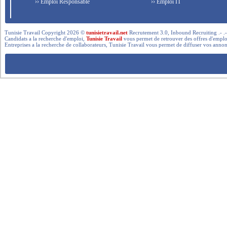
›› Emploi Responsable
›› Emploi IT
Tunisie Travail Copyright 2026 ©
tunisietravail.net
Recrutement 3.0, Inbound Recruiting .- .-.. --- 
Candidats a la recherche d'emploi,
Tunisie Travail
vous permet de retrouver des offres d'emploi 
Entreprises a la recherche de collaborateurs, Tunisie Travail vous permet de diffuser vos annon