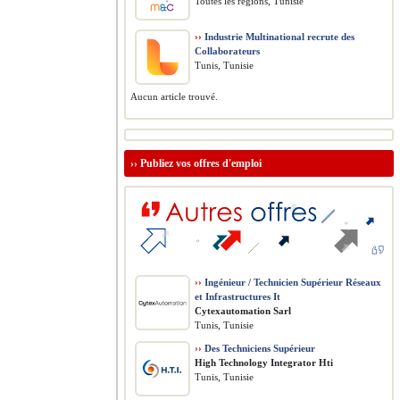
Toutes les régions, Tunisie
››
Industrie Multinational recrute des
Collaborateurs
Tunis, Tunisie
Aucun article trouvé.
››
Publiez vos offres d'emploi
››
Ingénieur / Technicien Supérieur Réseaux
et Infrastructures It
Cytexautomation Sarl
Tunis, Tunisie
››
Des Techniciens Supérieur
High Technology Integrator Hti
Tunis, Tunisie