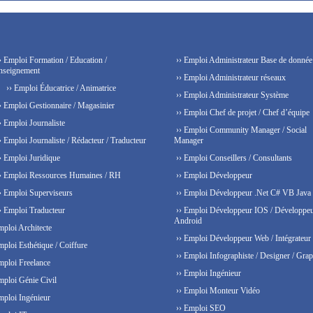
› Emploi Formation / Education /
›› Emploi Administrateur Base de donnée
nseignement
›› Emploi Administrateur réseaux
›› Emploi Éducatrice / Animatrice
›› Emploi Administrateur Système
› Emploi Gestionnaire / Magasinier
›› Emploi Chef de projet / Chef d’équipe
› Emploi Journaliste
›› Emploi Community Manager / Social
› Emploi Journaliste / Rédacteur / Traducteur
Manager
› Emploi Juridique
›› Emploi Conseillers / Consultants
› Emploi Ressources Humaines / RH
›› Emploi Développeur
› Emploi Superviseurs
›› Emploi Développeur .Net C# VB Java
› Emploi Traducteur
›› Emploi Développeur IOS / Développe
Android
mploi Architecte
›› Emploi Développeur Web / Intégrateur
mploi Esthétique / Coiffure
›› Emploi Infographiste / Designer / Grap
mploi Freelance
›› Emploi Ingénieur
mploi Génie Civil
›› Emploi Monteur Vidéo
mploi Ingénieur
›› Emploi SEO