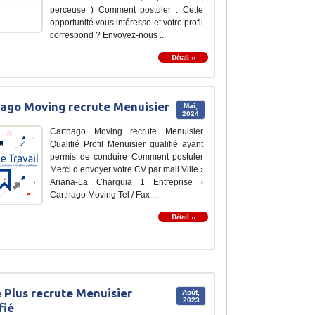
perceuse ) Comment postuler : Cette
opportunité vous intéresse et votre profil
correspond ? Envoyez-nous ...
Détail ››
ago Moving recrute Menuisier
Mai,
2024
Carthago Moving recrute Menuisier
Qualifié Profil Menuisier qualifié ayant
permis de conduire Comment postuler
Merci d’envoyer votre CV par mail Ville ›
Ariana-La Charguia 1 Entreprise ›
Carthago Moving Tel / Fax ...
Détail ››
Plus recrute Menuisier
Août,
2023
fié