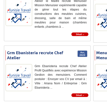
Atelier le Maître recrute Menuisier
Mission Menuisier expérimenté capable
de gérer tout les étapes du
constructions des meubles cuisines,
dressing, salle de bain et même
meubles pour maison (chambres
enfants ,chambres à ...
Détail ››
Grm Ebanisteria recrute Chef
Menui
Avr,
2023
Atelier
Menui
Grm Ebanisteria recrute Chef Atelier
Profil Qualifiés avec expérience Mission
Gestion des menuisiers. Comment
postuler : Envoyer vos CV par email à :
Ville : Ariana Nom / Entreprise : Grm
Ebanisteria ...
Détail ››