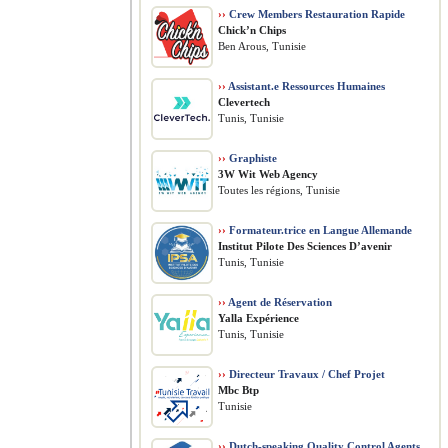
››
Crew Members Restauration Rapide
Chick’n Chips
Ben Arous, Tunisie
››
Assistant.e Ressources Humaines
Clevertech
Tunis, Tunisie
››
Graphiste
3W Wit Web Agency
Toutes les régions, Tunisie
››
Formateur.trice en Langue Allemande
Institut Pilote Des Sciences D’avenir
Tunis, Tunisie
››
Agent de Réservation
Yalla Expérience
Tunis, Tunisie
››
Directeur Travaux / Chef Projet
Mbc Btp
Tunisie
››
Dutch-speaking Quality Control Agents