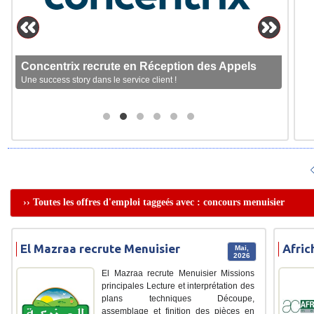
Concentrix recrute en Réception des Appels
Une success story dans le service client !
›› Toutes les offres d'emploi taggeés avec : concours menuisier
El Mazraa recrute Menuisier
Afric
Mai,
2026
El Mazraa recrute Menuisier Missions
principales Lecture et interprétation des
plans techniques Découpe,
assemblage et finition des pièces en