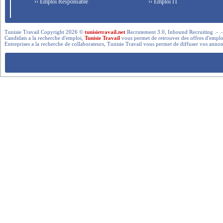
›› Emploi Responsable
›› Emploi IT
Tunisie Travail Copyright 2026 ©
tunisietravail.net
Recrutement 3.0, Inbound Recruiting .- .-.. --- 
Candidats a la recherche d'emploi,
Tunisie Travail
vous permet de retrouver des offres d'emploi 
Entreprises a la recherche de collaborateurs, Tunisie Travail vous permet de diffuser vos annon