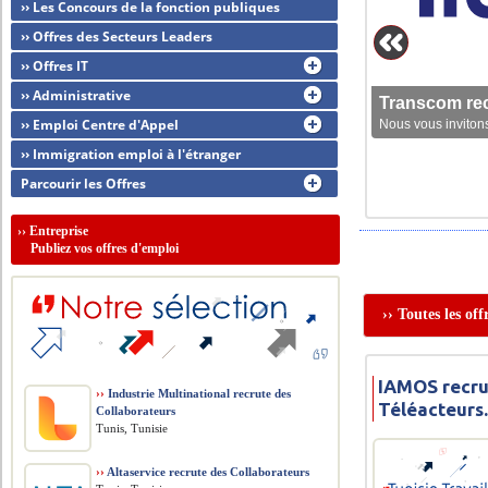
›› Les Concours de la fonction publiques
›› Offres des Secteurs Leaders
›› Offres IT
›› Administrative
Transcom rec
›› Emploi Centre d'Appel
Nous vous invitons
›› Immigration emploi à l'étranger
Parcourir les Offres
››
Entreprise
Publiez vos offres d'emploi
›› Toutes les of
IAMOS recru
››
Industrie Multinational recrute des
Téléacteurs.
Collaborateurs
Tunis, Tunisie
››
Altaservice recrute des Collaborateurs