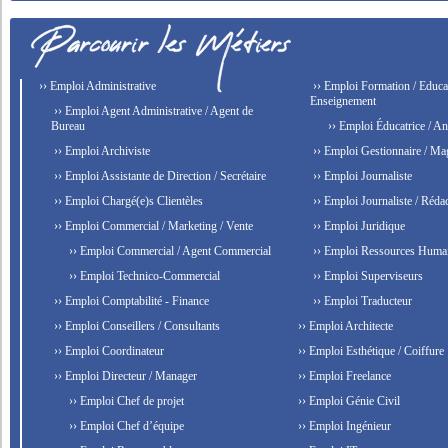
›› Emploi Administrative
›› Emploi Formation / Educat
Enseignement
›› Emploi Agent Administrative / Agent de
Bureau
›› Emploi Éducatrice / An
›› Emploi Archiviste
›› Emploi Gestionnaire / Ma
›› Emploi Assistante de Direction / Secrétaire
›› Emploi Journaliste
›› Emploi Chargé(e)s Clientèles
›› Emploi Journaliste / Rédac
›› Emploi Commercial / Marketing / Vente
›› Emploi Juridique
›› Emploi Commercial / Agent Commercial
›› Emploi Ressources Huma
›› Emploi Technico-Commercial
›› Emploi Superviseurs
›› Emploi Comptabilité - Finance
›› Emploi Traducteur
›› Emploi Conseillers / Consultants
›› Emploi Architecte
›› Emploi Coordinateur
›› Emploi Esthétique / Coiffure
›› Emploi Directeur / Manager
›› Emploi Freelance
›› Emploi Chef de projet
›› Emploi Génie Civil
›› Emploi Chef d’équipe
›› Emploi Ingénieur