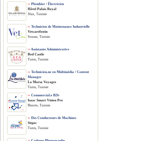
››
Plombier / Électricien
Hôtel Palais Royal
Sfax, Tunisie
››
Technicien de Maintenance Industrielle
Vetcarefestin
Sousse, Tunisie
››
Assistante Administrative
Red Castle
Tunis, Tunisie
››
Technicien.ne en Multimédia / Content
Manager
La Marsa Voyages
Tunis, Tunisie
››
Commercial.e B2b
Isaac Smart Vision Pro
Bizerte, Tunisie
››
Des Conducteurs de Machines
Sitpec
Tunis, Tunisie
››
Cadreur Photographe