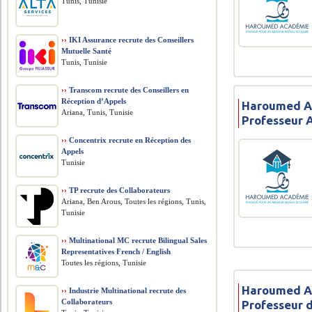
Tunis, Tunisie
››
IKI Assurance recrute des Conseillers
Mutuelle Santé
Tunis, Tunisie
››
Transcom recrute des Conseillers en
Réception d’Appels
Haroumed A
Ariana, Tunis, Tunisie
Professeur 
››
Concentrix recrute en Réception des
Appels
Tunisie
››
TP recrute des Collaborateurs
Ariana, Ben Arous, Toutes les régions, Tunis,
Tunisie
››
Multinational MC recrute Bilingual Sales
Representatives French / English
Toutes les régions, Tunisie
Haroumed A
››
Industrie Multinational recrute des
Collaborateurs
Professeur 