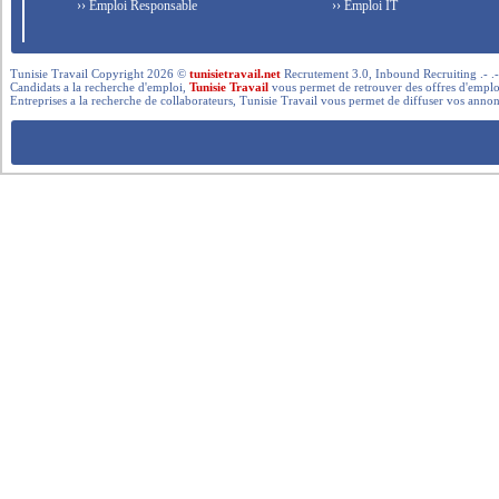
›› Emploi Responsable
›› Emploi IT
Tunisie Travail Copyright 2026 ©
tunisietravail.net
Recrutement 3.0, Inbound Recruiting .- .-.. --- 
Candidats a la recherche d'emploi,
Tunisie Travail
vous permet de retrouver des offres d'emploi 
Entreprises a la recherche de collaborateurs, Tunisie Travail vous permet de diffuser vos annon