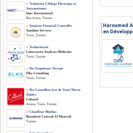
››
Technicien Câblage Électrique et
Automatismes
Imec International
Ben Arous, Tunisie
Haroumed A
››
Assistant Financial Controller
en Dévelop
Sunshine Services
Tunis, Tunisie
››
Technicien.ne
Laboratoire Analyses Médicales
Tunis, Tunisie
››
Des Enquêteurs Terrain
Elka Consulting
Tunis, Tunisie
››
Des Conseillers.ères de Vente Marsa
Zéphyr
Culturel
Ariana, Tunis, Tunisie
››
Chauffeur Minibus
Buanderie Centrale El Mouradi
Tunisie