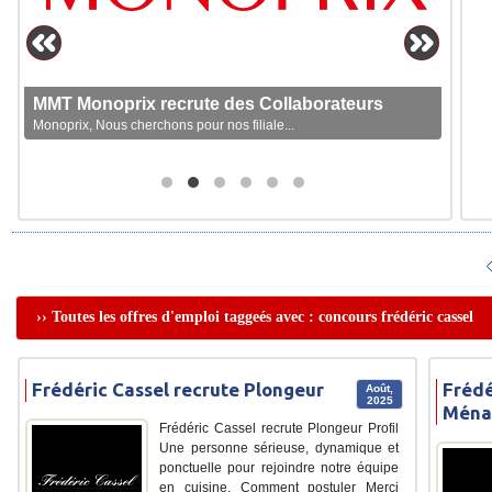
MMT Monoprix recrute des Collaborateurs
Monoprix, Nous cherchons pour nos filiale...
›› Toutes les offres d'emploi taggeés avec : concours frédéric cassel
Frédéric Cassel recrute Plongeur
Frédé
Août,
2025
Ména
Frédéric Cassel recrute Plongeur Profil
Une personne sérieuse, dynamique et
ponctuelle pour rejoindre notre équipe
en cuisine. Comment postuler Merci