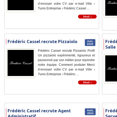
d’envoyer votre CV par e-mail Ville ›
Tunis Entreprise › Frédéric Cassel ...
Détail ››
Frédéric Cassel recrute Pizzaiolo
Frédé
Juin,
2025
Salle
Frédéric Cassel recrute Pizzaiolo Profil
Un pizzaiolo expérimenté, rigoureux et
passionné par son métier pour rejoindre
notre équipe. Comment postuler Merci
d’envoyer votre CV par e-mail Ville ›
Tunis Entreprise › Frédéric ...
Détail ››
Frédéric Cassel recrute Agent
Frédé
Août,
2024
Administratif
Serve