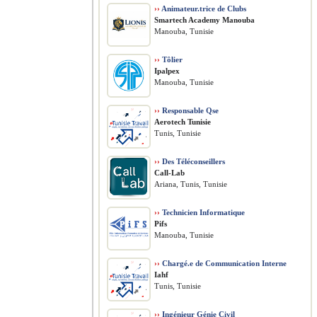
››
Animateur.trice de Clubs
Smartech Academy Manouba
Manouba, Tunisie
››
Tôlier
Ipalpex
Manouba, Tunisie
››
Responsable Qse
Aerotech Tunisie
Tunis, Tunisie
››
Des Téléconseillers
Call-Lab
Ariana, Tunis, Tunisie
››
Technicien Informatique
Pifs
Manouba, Tunisie
››
Chargé.e de Communication Interne
Iahf
Tunis, Tunisie
››
Ingénieur Génie Civil