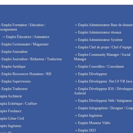
› Emploi Formation / Education /
›› Emploi Administrateur Base de donnée
nseignement
›› Emploi Administrateur réseaux
›› Emploi Éducatrice / Animatrice
›› Emploi Administrateur Système
› Emploi Gestionnaire / Magasinier
›› Emploi Chef de projet / Chef d’équipe
› Emploi Journaliste
›› Emploi Community Manager / Social
› Emploi Journaliste / Rédacteur / Traducteur
Manager
› Emploi Juridique
›› Emploi Conseillers / Consultants
› Emploi Ressources Humaines / RH
›› Emploi Développeur
› Emploi Superviseurs
›› Emploi Développeur .Net C# VB Java
› Emploi Traducteur
›› Emploi Développeur IOS / Développe
Android
mploi Architecte
›› Emploi Développeur Web / Intégrateur
mploi Esthétique / Coiffure
›› Emploi Infographiste / Designer / Grap
mploi Freelance
›› Emploi Ingénieur
mploi Génie Civil
›› Emploi Monteur Vidéo
mploi Ingénieur
›› Emploi SEO