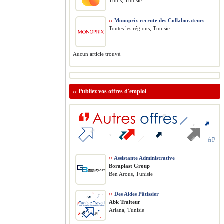
Tunis, Tunisie
››
Monoprix recrute des Collaborateurs
Toutes les régions, Tunisie
Aucun article trouvé.
››
Publiez vos offres d'emploi
››
Assistante Administrative
Boraplast Group
Ben Arous, Tunisie
››
Des Aides Pâtissier
Abk Traiteur
Ariana, Tunisie