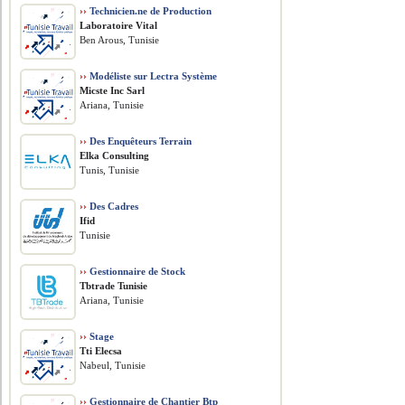
››
Technicien.ne de Production
Laboratoire Vital
Ben Arous, Tunisie
››
Modéliste sur Lectra Système
Micste Inc Sarl
Ariana, Tunisie
››
Des Enquêteurs Terrain
Elka Consulting
Tunis, Tunisie
››
Des Cadres
Ifid
Tunisie
››
Gestionnaire de Stock
Tbtrade Tunisie
Ariana, Tunisie
››
Stage
Tti Elecsa
Nabeul, Tunisie
››
Gestionnaire de Chantier Btp