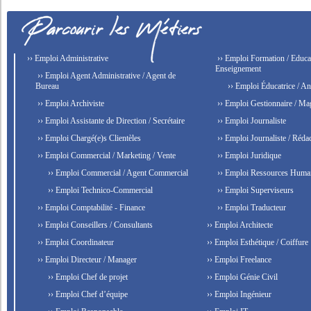
›› Emploi Administrative
›› Emploi Formation / Educat
Enseignement
›› Emploi Agent Administrative / Agent de
Bureau
›› Emploi Éducatrice / An
›› Emploi Archiviste
›› Emploi Gestionnaire / Ma
›› Emploi Assistante de Direction / Secrétaire
›› Emploi Journaliste
›› Emploi Chargé(e)s Clientèles
›› Emploi Journaliste / Rédac
›› Emploi Commercial / Marketing / Vente
›› Emploi Juridique
›› Emploi Commercial / Agent Commercial
›› Emploi Ressources Huma
›› Emploi Technico-Commercial
›› Emploi Superviseurs
›› Emploi Comptabilité - Finance
›› Emploi Traducteur
›› Emploi Conseillers / Consultants
›› Emploi Architecte
›› Emploi Coordinateur
›› Emploi Esthétique / Coiffure
›› Emploi Directeur / Manager
›› Emploi Freelance
›› Emploi Chef de projet
›› Emploi Génie Civil
›› Emploi Chef d’équipe
›› Emploi Ingénieur