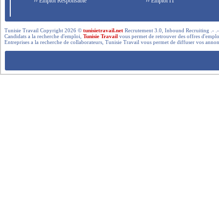
›› Emploi Responsable
›› Emploi IT
Tunisie Travail Copyright 2026 ©
tunisietravail.net
Recrutement 3.0, Inbound Recruiting .- .-.. --- 
Candidats a la recherche d'emploi,
Tunisie Travail
vous permet de retrouver des offres d'emploi 
Entreprises a la recherche de collaborateurs, Tunisie Travail vous permet de diffuser vos annon