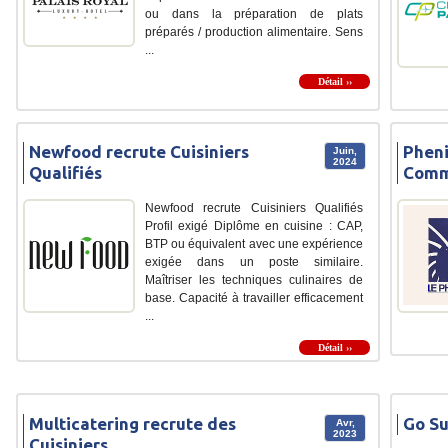
ou dans la préparation de plats
préparés / production alimentaire. Sens
...
Détail ››
Newfood recrute Cuisiniers
Pheni
Juin,
2024
Qualifiés
Commi
Newfood recrute Cuisiniers Qualifiés
Profil exigé Diplôme en cuisine : CAP,
BTP ou équivalent avec une expérience
exigée dans un poste similaire.
Maîtriser les techniques culinaires de
base. Capacité à travailler efficacement
...
Détail ››
Multicatering recrute des
Go Su
Avr,
2023
Cuisiniers