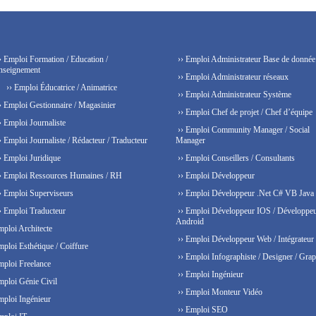
› Emploi Formation / Education /
›› Emploi Administrateur Base de donnée
nseignement
›› Emploi Administrateur réseaux
›› Emploi Éducatrice / Animatrice
›› Emploi Administrateur Système
› Emploi Gestionnaire / Magasinier
›› Emploi Chef de projet / Chef d’équipe
› Emploi Journaliste
›› Emploi Community Manager / Social
› Emploi Journaliste / Rédacteur / Traducteur
Manager
› Emploi Juridique
›› Emploi Conseillers / Consultants
› Emploi Ressources Humaines / RH
›› Emploi Développeur
› Emploi Superviseurs
›› Emploi Développeur .Net C# VB Java
› Emploi Traducteur
›› Emploi Développeur IOS / Développe
Android
mploi Architecte
›› Emploi Développeur Web / Intégrateur
mploi Esthétique / Coiffure
›› Emploi Infographiste / Designer / Grap
mploi Freelance
›› Emploi Ingénieur
mploi Génie Civil
›› Emploi Monteur Vidéo
mploi Ingénieur
›› Emploi SEO