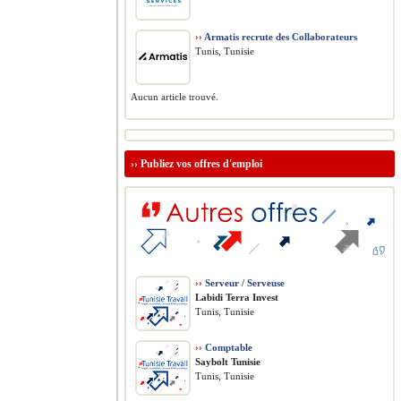
››
Armatis recrute des Collaborateurs
Tunis, Tunisie
Aucun article trouvé.
››
Publiez vos offres d'emploi
››
Serveur / Serveuse
Labidi Terra Invest
Tunis, Tunisie
››
Comptable
Saybolt Tunisie
Tunis, Tunisie