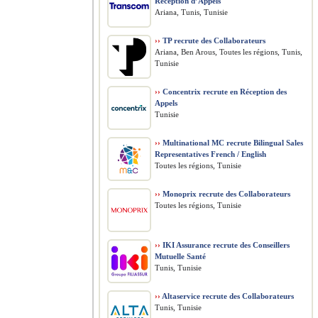
Réception d’Appels
Ariana, Tunis, Tunisie
››
TP recrute des Collaborateurs
Ariana, Ben Arous, Toutes les régions, Tunis,
Tunisie
››
Concentrix recrute en Réception des
Appels
Tunisie
››
Multinational MC recrute Bilingual Sales
Representatives French / English
Toutes les régions, Tunisie
››
Monoprix recrute des Collaborateurs
Toutes les régions, Tunisie
››
IKI Assurance recrute des Conseillers
Mutuelle Santé
Tunis, Tunisie
››
Altaservice recrute des Collaborateurs
Tunis, Tunisie