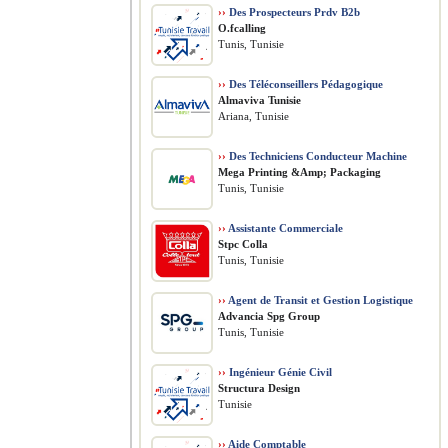
››
Des Prospecteurs Prdv B2b
O.fcalling
Tunis, Tunisie
››
Des Téléconseillers Pédagogique
Almaviva Tunisie
Ariana, Tunisie
››
Des Techniciens Conducteur Machine
Mega Printing &Amp; Packaging
Tunis, Tunisie
››
Assistante Commerciale
Stpc Colla
Tunis, Tunisie
››
Agent de Transit et Gestion Logistique
Advancia Spg Group
Tunis, Tunisie
››
Ingénieur Génie Civil
Structura Design
Tunisie
››
Aide Comptable