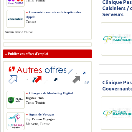
Tunis, Tunisie
Clinique Pas
Cuisiniers /
››
Concentrix recrute en Réception des
Serveurs
Appels
Tunisie
Aucun article trouvé.
››
Publiez vos offres d'emploi
Clinique Pas
Gouvernant
››
Chargé.e de Marketing Digital
Digitax Hub
Tunis, Tunisie
››
Agent de Voyages
Top Promo Voyages
Monastir, Tunisie