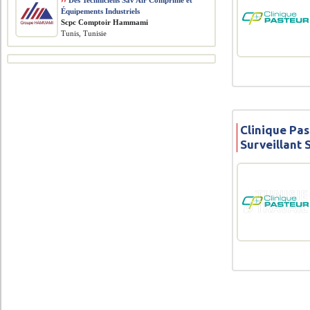
››
Des Techniciens Sav Air Comprimé et
Équipements Industriels
Scpc Comptoir Hammami
Tunis, Tunisie
Clinique Pas
Surveillant 