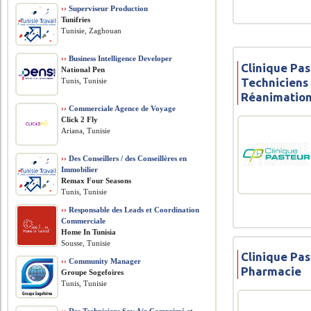
››
Superviseur Production
Tunifries
Tunisie, Zaghouan
››
Business Intelligence Developer
Clinique Pas
National Pen
Techniciens 
Tunis, Tunisie
Réanimatio
››
Commerciale Agence de Voyage
Click 2 Fly
Ariana, Tunisie
››
Des Conseillers / des Conseillères en
Immobilier
Remax Four Seasons
Tunis, Tunisie
››
Responsable des Leads et Coordination
Commerciale
Home In Tunisia
Sousse, Tunisie
Clinique Pas
››
Community Manager
Pharmacie
Groupe Sogefoires
Tunis, Tunisie