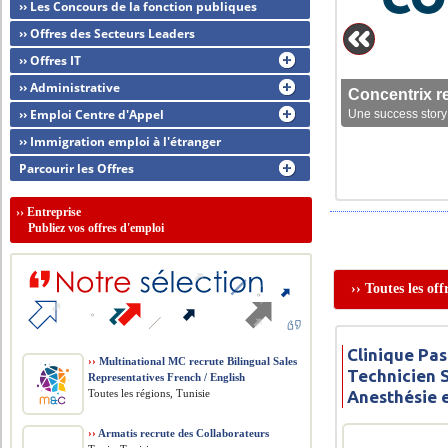
›› Les Concours de la fonction publiques
›› Offres des Secteurs Leaders
›› Offres IT
›› Administrative
Concentrix r
›› Emploi Centre d'Appel
Une success story 
›› Immigration emploi à l'étranger
Parcourir les Offres
››
Entreprise
Publiez vos offres d'emploi
›› Toutes les of
Clinique Pas
››
Multinational MC recrute Bilingual Sales
Technicien 
Representatives French / English
Toutes les régions, Tunisie
Anesthésie 
››
Armatis recrute des Collaborateurs