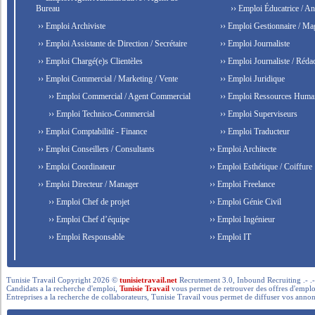
Bureau
›› Emploi Éducatrice / An
›› Emploi Archiviste
›› Emploi Gestionnaire / Ma
›› Emploi Assistante de Direction / Secrétaire
›› Emploi Journaliste
›› Emploi Chargé(e)s Clientèles
›› Emploi Journaliste / Rédac
›› Emploi Commercial / Marketing / Vente
›› Emploi Juridique
›› Emploi Commercial / Agent Commercial
›› Emploi Ressources Huma
›› Emploi Technico-Commercial
›› Emploi Superviseurs
›› Emploi Comptabilité - Finance
›› Emploi Traducteur
›› Emploi Conseillers / Consultants
›› Emploi Architecte
›› Emploi Coordinateur
›› Emploi Esthétique / Coiffure
›› Emploi Directeur / Manager
›› Emploi Freelance
›› Emploi Chef de projet
›› Emploi Génie Civil
›› Emploi Chef d’équipe
›› Emploi Ingénieur
›› Emploi Responsable
›› Emploi IT
Tunisie Travail Copyright 2026 ©
tunisietravail.net
Recrutement 3.0, Inbound Recruiting .- .-.. --- 
Candidats a la recherche d'emploi,
Tunisie Travail
vous permet de retrouver des offres d'emploi 
Entreprises a la recherche de collaborateurs, Tunisie Travail vous permet de diffuser vos annon