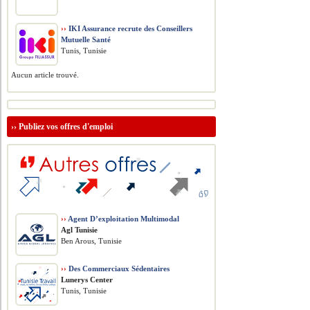
››
IKI Assurance recrute des Conseillers
Mutuelle Santé
Tunis, Tunisie
Aucun article trouvé.
››
Publiez vos offres d'emploi
››
Agent D’exploitation Multimodal
Agl Tunisie
Ben Arous, Tunisie
››
Des Commerciaux Sédentaires
Lunerys Center
Tunis, Tunisie