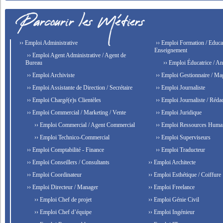
›› Emploi Administrative
›› Emploi Formation / Educat
Enseignement
›› Emploi Agent Administrative / Agent de
Bureau
›› Emploi Éducatrice / An
›› Emploi Archiviste
›› Emploi Gestionnaire / Ma
›› Emploi Assistante de Direction / Secrétaire
›› Emploi Journaliste
›› Emploi Chargé(e)s Clientèles
›› Emploi Journaliste / Rédac
›› Emploi Commercial / Marketing / Vente
›› Emploi Juridique
›› Emploi Commercial / Agent Commercial
›› Emploi Ressources Huma
›› Emploi Technico-Commercial
›› Emploi Superviseurs
›› Emploi Comptabilité - Finance
›› Emploi Traducteur
›› Emploi Conseillers / Consultants
›› Emploi Architecte
›› Emploi Coordinateur
›› Emploi Esthétique / Coiffure
›› Emploi Directeur / Manager
›› Emploi Freelance
›› Emploi Chef de projet
›› Emploi Génie Civil
›› Emploi Chef d’équipe
›› Emploi Ingénieur