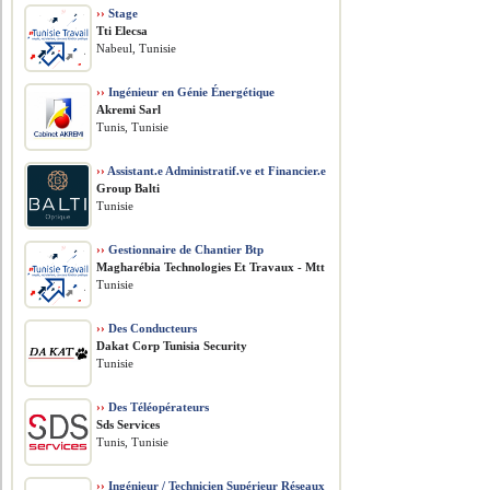
››
Stage
Tti Elecsa
Nabeul, Tunisie
››
Ingénieur en Génie Énergétique
Akremi Sarl
Tunis, Tunisie
››
Assistant.e Administratif.ve et Financier.e
Group Balti
Tunisie
››
Gestionnaire de Chantier Btp
Magharébia Technologies Et Travaux - Mtt
Tunisie
››
Des Conducteurs
Dakat Corp Tunisia Security
Tunisie
››
Des Téléopérateurs
Sds Services
Tunis, Tunisie
››
Ingénieur / Technicien Supérieur Réseaux