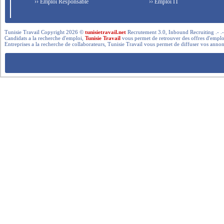
›› Emploi Responsable
›› Emploi IT
Tunisie Travail Copyright 2026 ©
tunisietravail.net
Recrutement 3.0, Inbound Recruiting .- .-.. --- 
Candidats a la recherche d'emploi,
Tunisie Travail
vous permet de retrouver des offres d'emploi 
Entreprises a la recherche de collaborateurs, Tunisie Travail vous permet de diffuser vos annon