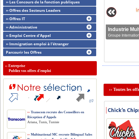
›› Les Concours de la fonction publiques
›› Offres des Secteurs Leaders
›› Offres IT
›› Administrative
›› Emploi Centre d'Appel
Groupe Internation
›› Immigration emploi à l'étranger
Parcourir les Offres
››
Entreprise
Publiez vos offres d'emploi
›› Toutes les of
Chick’n Chip
››
Transcom recrute des Conseillers en
Réception d’Appels
Ariana, Tunis, Tunisie
››
Multinational MC recrute Bilingual Sales