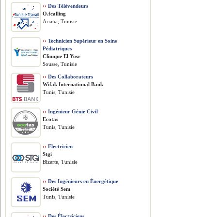
››
Des Télévendeurs
O.fcalling
Ariana, Tunisie
››
Technicien Supérieur en Soins
Pédiatriques
Clinique El Yosr
Sousse, Tunisie
››
Des Collaborateurs
Wifak International Bank
Tunis, Tunisie
››
Ingénieur Génie Civil
Ecotas
Tunis, Tunisie
››
Electricien
Stgi
Bizerte, Tunisie
››
Des Ingénieurs en Énergétique
Société Sem
Tunis, Tunisie
››
Des Électriciens