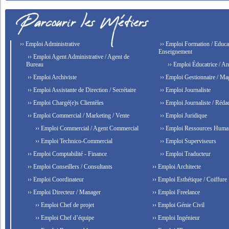
›› Emploi Administrative
›› Emploi Formation / Educat
Enseignement
›› Emploi Agent Administrative / Agent de
Bureau
›› Emploi Éducatrice / An
›› Emploi Archiviste
›› Emploi Gestionnaire / Ma
›› Emploi Assistante de Direction / Secrétaire
›› Emploi Journaliste
›› Emploi Chargé(e)s Clientèles
›› Emploi Journaliste / Rédac
›› Emploi Commercial / Marketing / Vente
›› Emploi Juridique
›› Emploi Commercial / Agent Commercial
›› Emploi Ressources Huma
›› Emploi Technico-Commercial
›› Emploi Superviseurs
›› Emploi Comptabilité - Finance
›› Emploi Traducteur
›› Emploi Conseillers / Consultants
›› Emploi Architecte
›› Emploi Coordinateur
›› Emploi Esthétique / Coiffure
›› Emploi Directeur / Manager
›› Emploi Freelance
›› Emploi Chef de projet
›› Emploi Génie Civil
›› Emploi Chef d’équipe
›› Emploi Ingénieur