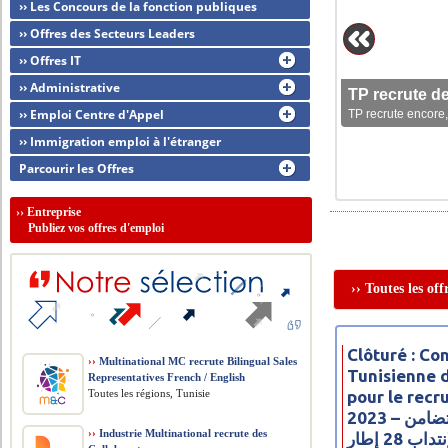
›› Les Concours de la fonction publiques
›› Offres des Secteurs Leaders
›› Offres IT
›› Administrative
TP recrute d
›› Emploi Centre d'Appel
TP recrute encore,
›› Immigration emploi à l'étranger
Parcourir les Offres
››
Entreprise
Publiez vos offres d'emploi
›› Toutes les of
Clôturé : C
››
Multinational MC recrute Bilingual Sales
Tunisienne 
Representatives French / English
Toutes les régions, Tunisie
pour le rec
2023 – مناظرة البنك التونسي للتضامن
››
Industrie Multinational recrute des
تداب 28 إطار