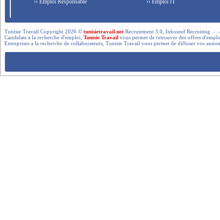
›› Emploi Responsable
›› Emploi IT
Tunisie Travail Copyright 2026 ©
tunisietravail.net
Recrutement 3.0, Inbound Recruiting .- .-.. --- 
Candidats a la recherche d'emploi,
Tunisie Travail
vous permet de retrouver des offres d'emploi 
Entreprises a la recherche de collaborateurs, Tunisie Travail vous permet de diffuser vos annon