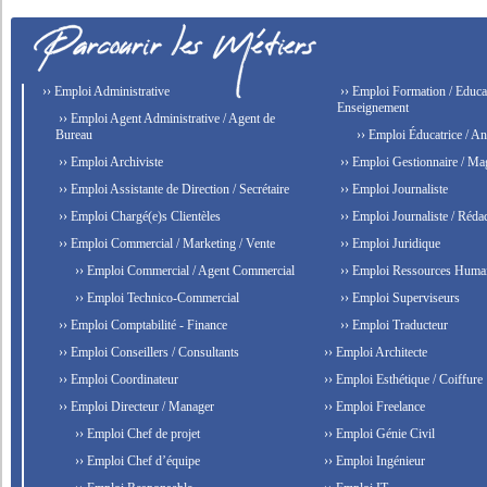
›› Emploi Administrative
›› Emploi Formation / Educat
Enseignement
›› Emploi Agent Administrative / Agent de
Bureau
›› Emploi Éducatrice / An
›› Emploi Archiviste
›› Emploi Gestionnaire / Ma
›› Emploi Assistante de Direction / Secrétaire
›› Emploi Journaliste
›› Emploi Chargé(e)s Clientèles
›› Emploi Journaliste / Rédac
›› Emploi Commercial / Marketing / Vente
›› Emploi Juridique
›› Emploi Commercial / Agent Commercial
›› Emploi Ressources Huma
›› Emploi Technico-Commercial
›› Emploi Superviseurs
›› Emploi Comptabilité - Finance
›› Emploi Traducteur
›› Emploi Conseillers / Consultants
›› Emploi Architecte
›› Emploi Coordinateur
›› Emploi Esthétique / Coiffure
›› Emploi Directeur / Manager
›› Emploi Freelance
›› Emploi Chef de projet
›› Emploi Génie Civil
›› Emploi Chef d’équipe
›› Emploi Ingénieur