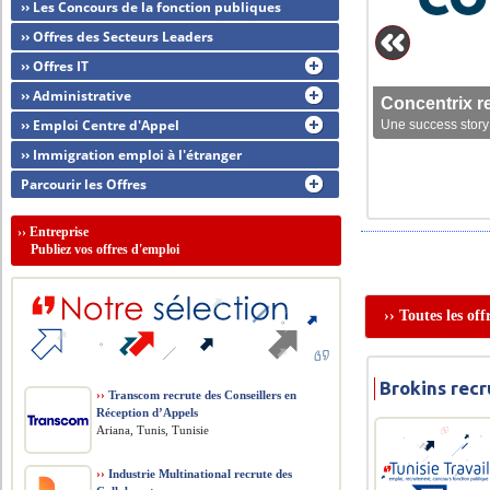
›› Les Concours de la fonction publiques
›› Offres des Secteurs Leaders
›› Offres IT
›› Administrative
Concentrix r
›› Emploi Centre d'Appel
Une success story 
›› Immigration emploi à l'étranger
Parcourir les Offres
››
Entreprise
Publiez vos offres d'emploi
›› Toutes les of
Brokins rec
››
Transcom recrute des Conseillers en
Réception d’Appels
Ariana, Tunis, Tunisie
››
Industrie Multinational recrute des