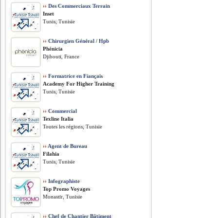
››
Des Commerciaux Terrain
Inset
Tunis, Tunisie
››
Chirurgien Général / Hpb
Phénicia
Djibouti, France
››
Formatrice en Fiançais
Academy For Higher Training
Tunis, Tunisie
››
Commercial
Texline Italia
Toutes les régions, Tunisie
››
Agent de Bureau
Filahia
Tunis, Tunisie
››
Infographiste
Top Promo Voyages
Monastir, Tunisie
››
Chef de Chantier Bâtiment