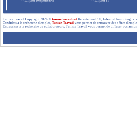
›› Emploi Responsable
›› Emploi IT
Tunisie Travail Copyright 2026 ©
tunisietravail.net
Recrutement 3.0, Inbound Recruiting .- .-.. --- 
Candidats a la recherche d'emploi,
Tunisie Travail
vous permet de retrouver des offres d'emploi 
Entreprises a la recherche de collaborateurs, Tunisie Travail vous permet de diffuser vos annon