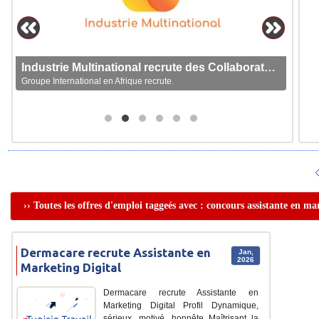
Industrie Multinational recrute des Collaborateurs
Groupe International en Afrique recrute.
›› Toutes les offres d'emploi taggeés avec : concours assistante en ma
Dermacare recrute Assistante en
Jan,
2026
Marketing Digital
Dermacare recrute Assistante en
Marketing Digital Profil Dynamique,
sérieux, motivé, honnête Maîtrisant la