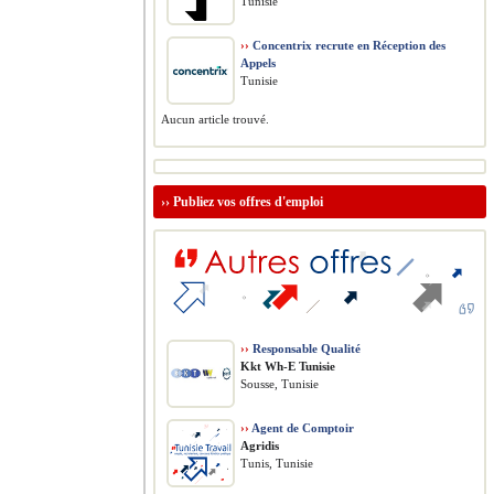
Tunisie
››
Concentrix recrute en Réception des
Appels
Tunisie
Aucun article trouvé.
››
Publiez vos offres d'emploi
››
Responsable Qualité
Kkt Wh-E Tunisie
Sousse, Tunisie
››
Agent de Comptoir
Agridis
Tunis, Tunisie