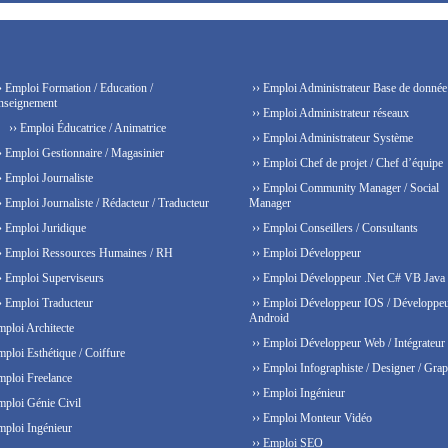
› Emploi Formation / Education /
›› Emploi Administrateur Base de donnée
nseignement
›› Emploi Administrateur réseaux
›› Emploi Éducatrice / Animatrice
›› Emploi Administrateur Système
› Emploi Gestionnaire / Magasinier
›› Emploi Chef de projet / Chef d’équipe
› Emploi Journaliste
›› Emploi Community Manager / Social
› Emploi Journaliste / Rédacteur / Traducteur
Manager
› Emploi Juridique
›› Emploi Conseillers / Consultants
› Emploi Ressources Humaines / RH
›› Emploi Développeur
› Emploi Superviseurs
›› Emploi Développeur .Net C# VB Java
› Emploi Traducteur
›› Emploi Développeur IOS / Développe
Android
mploi Architecte
›› Emploi Développeur Web / Intégrateur
mploi Esthétique / Coiffure
›› Emploi Infographiste / Designer / Grap
mploi Freelance
›› Emploi Ingénieur
mploi Génie Civil
›› Emploi Monteur Vidéo
mploi Ingénieur
›› Emploi SEO