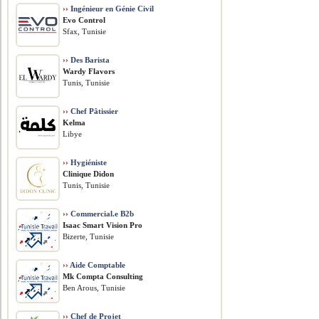
››
Ingénieur en Génie Civil
Evo Control
Sfax, Tunisie
››
Des Barista
Wardy Flavors
Tunis, Tunisie
››
Chef Pâtissier
Kelma
Libye
››
Hygiéniste
Clinique Didon
Tunis, Tunisie
››
Commercial.e B2b
Isaac Smart Vision Pro
Bizerte, Tunisie
››
Aide Comptable
Mk Compta Consulting
Ben Arous, Tunisie
››
Chef de Projet