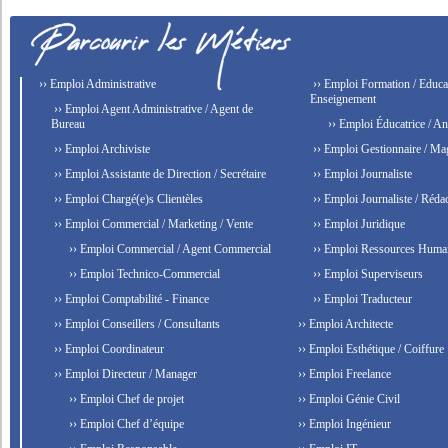
›› Emploi Administrative
›› Emploi Formation / Educat
Enseignement
›› Emploi Agent Administrative / Agent de
Bureau
›› Emploi Éducatrice / An
›› Emploi Archiviste
›› Emploi Gestionnaire / Ma
›› Emploi Assistante de Direction / Secrétaire
›› Emploi Journaliste
›› Emploi Chargé(e)s Clientèles
›› Emploi Journaliste / Rédac
›› Emploi Commercial / Marketing / Vente
›› Emploi Juridique
›› Emploi Commercial / Agent Commercial
›› Emploi Ressources Huma
›› Emploi Technico-Commercial
›› Emploi Superviseurs
›› Emploi Comptabilité - Finance
›› Emploi Traducteur
›› Emploi Conseillers / Consultants
›› Emploi Architecte
›› Emploi Coordinateur
›› Emploi Esthétique / Coiffure
›› Emploi Directeur / Manager
›› Emploi Freelance
›› Emploi Chef de projet
›› Emploi Génie Civil
›› Emploi Chef d’équipe
›› Emploi Ingénieur