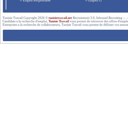
›› Emploi Responsable
›› Emploi IT
Tunisie Travail Copyright 2026 ©
tunisietravail.net
Recrutement 3.0, Inbound Recruiting .- .-.. --- 
Candidats a la recherche d'emploi,
Tunisie Travail
vous permet de retrouver des offres d'emploi 
Entreprises a la recherche de collaborateurs, Tunisie Travail vous permet de diffuser vos annon