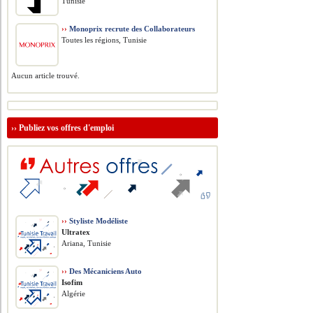
Tunisie
››
Monoprix recrute des Collaborateurs
Toutes les régions, Tunisie
Aucun article trouvé.
››
Publiez vos offres d'emploi
››
Styliste Modéliste
Ultratex
Ariana, Tunisie
››
Des Mécaniciens Auto
Isofim
Algérie