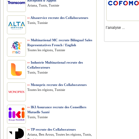
Réception d’Appels
Ariana, Tunis, Tunisie
››
Altaservice recrute des Collaborateurs
Tunis, Tunisie
l’analyse ...
››
Multinational MC recrute Bilingual Sales
Representatives French / English
Toutes les régions, Tunisie
››
Industrie Multinational recrute des
Collaborateurs
Tunis, Tunisie
››
Monoprix recrute des Collaborateurs
Toutes les régions, Tunisie
››
IKI Assurance recrute des Conseillers
Mutuelle Santé
Tunis, Tunisie
››
TP recrute des Collaborateurs
Ariana, Ben Arous, Toutes les régions, Tunis,