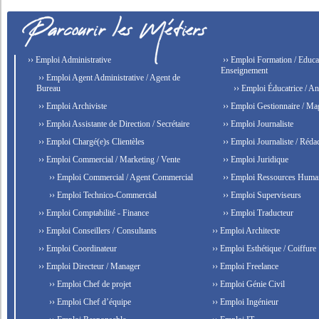
›› Emploi Administrative
›› Emploi Formation / Educat
Enseignement
›› Emploi Agent Administrative / Agent de
Bureau
›› Emploi Éducatrice / An
›› Emploi Archiviste
›› Emploi Gestionnaire / Ma
›› Emploi Assistante de Direction / Secrétaire
›› Emploi Journaliste
›› Emploi Chargé(e)s Clientèles
›› Emploi Journaliste / Rédac
›› Emploi Commercial / Marketing / Vente
›› Emploi Juridique
›› Emploi Commercial / Agent Commercial
›› Emploi Ressources Huma
›› Emploi Technico-Commercial
›› Emploi Superviseurs
›› Emploi Comptabilité - Finance
›› Emploi Traducteur
›› Emploi Conseillers / Consultants
›› Emploi Architecte
›› Emploi Coordinateur
›› Emploi Esthétique / Coiffure
›› Emploi Directeur / Manager
›› Emploi Freelance
›› Emploi Chef de projet
›› Emploi Génie Civil
›› Emploi Chef d’équipe
›› Emploi Ingénieur