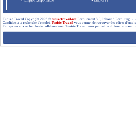
›› Emploi Responsable
›› Emploi IT
Tunisie Travail Copyright 2026 ©
tunisietravail.net
Recrutement 3.0, Inbound Recruiting .- .-.. --- 
Candidats a la recherche d'emploi,
Tunisie Travail
vous permet de retrouver des offres d'emploi 
Entreprises a la recherche de collaborateurs, Tunisie Travail vous permet de diffuser vos annon