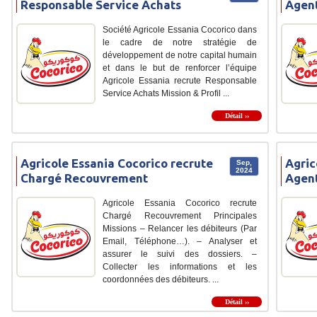
Responsable Service Achats
Agent
Société Agricole Essania Cocorico dans
le cadre de notre stratégie de
développement de notre capital humain
et dans le but de renforcer l’équipe
Agricole Essania recrute Responsable
Service Achats Mission & Profil ...
Détail ››
Agricole Essania Cocorico recrute
Agric
Sep,
2024
Chargé Recouvrement
Agent
Agricole Essania Cocorico recrute
Chargé Recouvrement Principales
Missions – Relancer les débiteurs (Par
Email, Téléphone…). – Analyser et
assurer le suivi des dossiers. –
Collecter les informations et les
coordonnées des débiteurs. ...
Détail ››