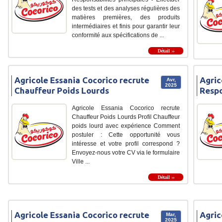
des tests et des analyses régulières des
matières premières, des produits
intermédiaires et finis pour garantir leur
conformité aux spécifications de ...
Détail ››
Agricole Essania Cocorico recrute
Agric
Avr,
2025
Chauffeur Poids Lourds
Respo
Agricole Essania Cocorico recrute
Chauffeur Poids Lourds Profil Chauffeur
poids lourd avec expérience Comment
postuler : Cette opportunité vous
intéresse et votre profil correspond ?
Envoyez-nous votre CV via le formulaire
Ville ...
Détail ››
Agricole Essania Cocorico recrute
Agric
Mar,
2025