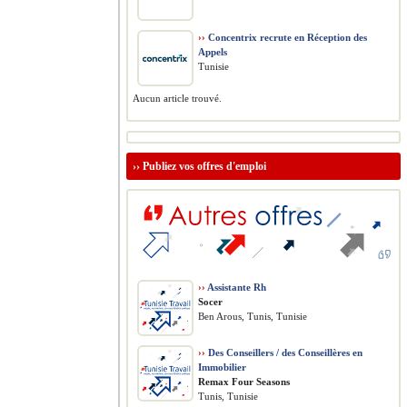
››
Concentrix recrute en Réception des
Appels
Tunisie
Aucun article trouvé.
››
Publiez vos offres d'emploi
››
Assistante Rh
Socer
Ben Arous, Tunis, Tunisie
››
Des Conseillers / des Conseillères en
Immobilier
Remax Four Seasons
Tunis, Tunisie