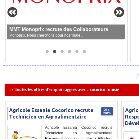
MMT Monoprix recrute des Collaborateurs
Monoprix, Nous cherchons pour nos filiale...
›› Toutes les offres d'emploi taggeés avec : cocorico tunisie
Agricole Essania Cocorico recrute
Agric
Déc,
2025
Technicien en Agroalimentaire
Respo
Déve
Agricole Essania Cocorico recrute
Technicien en Agroalimentaire
Responsabilités principales • Effectuer