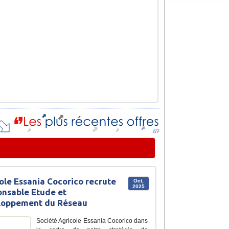
ole Essania Cocorico recrute
Oct,
2025
nsable Etude et
loppement du Réseau
Société Agricole Essania Cocorico dans