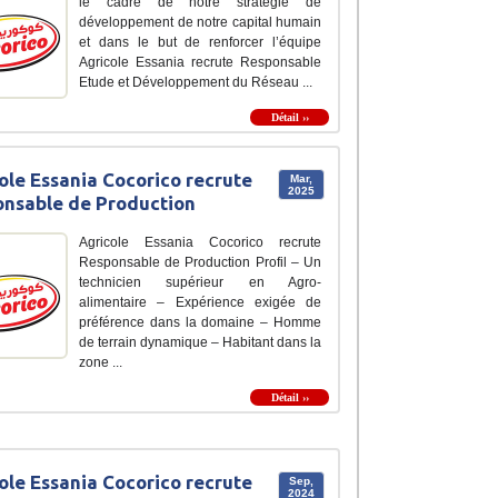
le cadre de notre stratégie de
développement de notre capital humain
et dans le but de renforcer l’équipe
Agricole Essania recrute Responsable
Etude et Développement du Réseau ...
Détail ››
ole Essania Cocorico recrute
Mar,
2025
nsable de Production
Agricole Essania Cocorico recrute
Responsable de Production Profil – Un
technicien supérieur en Agro-
alimentaire – Expérience exigée de
préférence dans la domaine – Homme
de terrain dynamique – Habitant dans la
zone ...
Détail ››
ole Essania Cocorico recrute
Sep,
2024