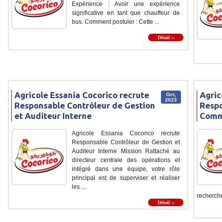
Expérience : Avoir une expérience
significative en tant que chauffeur de
bus. Comment postuler : Cette ...
Détail ››
Agricole Essania Cocorico recrute
Agric
Oct,
2023
Responsable Contrôleur de Gestion
Resp
et Auditeur Interne
Comm
Agricole Essania Cocorico recrute
Responsable Contrôleur de Gestion et
Auditeur Interne Mission Rattaché au
directeur centrale des opérations et
intégré dans une équipe, votre rôle
principal est de superviser et réaliser
les ...
recherché
Détail ››