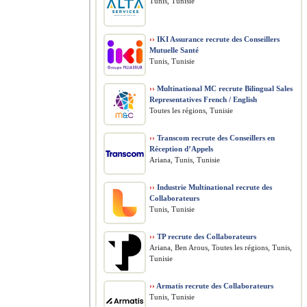
Tunis, Tunisie
››
IKI Assurance recrute des Conseillers
Mutuelle Santé
Tunis, Tunisie
››
Multinational MC recrute Bilingual Sales
Representatives French / English
Toutes les régions, Tunisie
››
Transcom recrute des Conseillers en
Réception d’Appels
Ariana, Tunis, Tunisie
››
Industrie Multinational recrute des
Collaborateurs
Tunis, Tunisie
››
TP recrute des Collaborateurs
Ariana, Ben Arous, Toutes les régions, Tunis,
Tunisie
››
Armatis recrute des Collaborateurs
Tunis, Tunisie