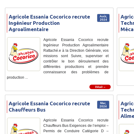
Agricole Essania Cocorico recrute
Agric
Août,
2024
Ingénieur Production
Tech
Agroalimentaire
Méca
Agricole Essania Cocorico recrute
Ingénieur Production Agroalimentaire
Rattaché.e à la Direction Générale, vos
missions sont Suivre, superviser et
contrôler le bon déroulement des
différentes productions et prendre
connaissance des problèmes de
production ...
Détail ››
Agricole Essania Cocorico recrute
Agric
Mar,
2024
Chauffeurs Bus
Techn
Alime
Agricole Essania Cocorico recrute
Chauffeurs Bus Exigences de l’emploi –
Permis de Conduire Catégorie D –