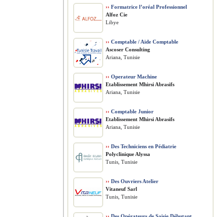
››
Formatrice l’oréal Professionnel
Alfoz Cie
Libye
››
Comptable / Aide Comptable
Ascoser Consulting
Ariana, Tunisie
››
Operateur Machine
Etablissement Mhirsi Abrasifs
Ariana, Tunisie
››
Comptable Junior
Etablissement Mhirsi Abrasifs
Ariana, Tunisie
››
Des Techniciens en Pédiatrie
Polyclinique Alyssa
Tunis, Tunisie
››
Des Ouvriers Atelier
Vitaneuf Sarl
Tunis, Tunisie
››
Des Opérateurs de Saisie Débutant