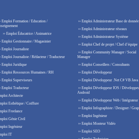
› Emploi Formation / Education /
›› Emploi Administrateur Base de donnée
nseignement
›› Emploi Administrateur réseaux
›› Emploi Éducatrice / Animatrice
›› Emploi Administrateur Système
› Emploi Gestionnaire / Magasinier
›› Emploi Chef de projet / Chef d’équipe
› Emploi Journaliste
›› Emploi Community Manager / Social
› Emploi Journaliste / Rédacteur / Traducteur
Manager
› Emploi Juridique
›› Emploi Conseillers / Consultants
› Emploi Ressources Humaines / RH
›› Emploi Développeur
› Emploi Superviseurs
›› Emploi Développeur .Net C# VB Java
› Emploi Traducteur
›› Emploi Développeur IOS / Développe
Android
mploi Architecte
›› Emploi Développeur Web / Intégrateur
mploi Esthétique / Coiffure
›› Emploi Infographiste / Designer / Grap
mploi Freelance
›› Emploi Ingénieur
mploi Génie Civil
›› Emploi Monteur Vidéo
mploi Ingénieur
›› Emploi SEO
mploi IT
›› Emploi Technicien