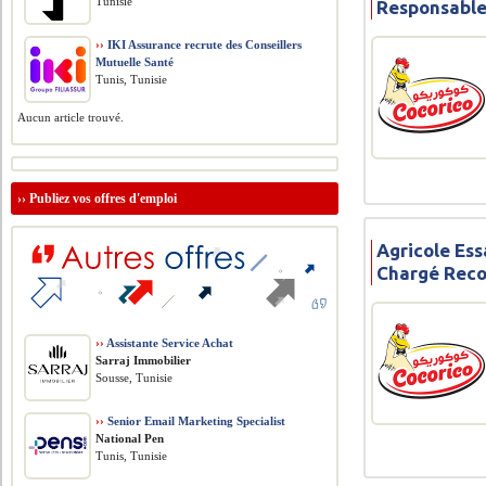
Tunisie
Responsable
››
IKI Assurance recrute des Conseillers
Mutuelle Santé
Tunis, Tunisie
Aucun article trouvé.
››
Publiez vos offres d'emploi
Agricole Ess
Chargé Rec
››
Assistante Service Achat
Sarraj Immobilier
Sousse, Tunisie
››
Senior Email Marketing Specialist
National Pen
Tunis, Tunisie