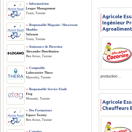
››
Informaticien
Leager Management
Tunis, Tunisie
Agricole Ess
Ingénieur P
››
Responsable Magasin / Showroom
Agroaliment
Meubles
Sofasam
Tunis, Tunisie
››
Assistant.e de Direction
Alexandre Distribution
Ben Arous, Tunisie
››
Comptable
Laboratoire Thera
production ...
Manouba, Tunisie
››
Responsable Service Etude
Eteg
Monastir, Tunisie
Agricole Ess
Chauffeurs 
››
Des Formateurs
Espace Twenty
Ben Arous, Tunisie
››
Caissière