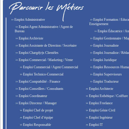
›› Emploi Administrative
›› Emploi Formation / Educat
Enseignement
›› Emploi Agent Administrative / Agent de
Bureau
›› Emploi Éducatrice / An
›› Emploi Archiviste
›› Emploi Gestionnaire / Ma
›› Emploi Assistante de Direction / Secrétaire
›› Emploi Journaliste
›› Emploi Chargé(e)s Clientèles
›› Emploi Journaliste / Rédac
›› Emploi Commercial / Marketing / Vente
›› Emploi Juridique
›› Emploi Commercial / Agent Commercial
›› Emploi Ressources Huma
›› Emploi Technico-Commercial
›› Emploi Superviseurs
›› Emploi Comptabilité - Finance
›› Emploi Traducteur
›› Emploi Conseillers / Consultants
›› Emploi Architecte
›› Emploi Coordinateur
›› Emploi Esthétique / Coiffure
›› Emploi Directeur / Manager
›› Emploi Freelance
›› Emploi Chef de projet
›› Emploi Génie Civil
›› Emploi Chef d’équipe
›› Emploi Ingénieur
›› Emploi Responsable
›› Emploi IT