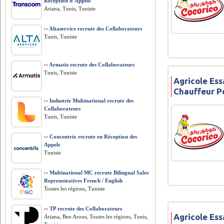
Réception d’Appels
Ariana, Tunis, Tunisie
››
Altaservice recrute des Collaborateurs
Tunis, Tunisie
››
Armatis recrute des Collaborateurs
Tunis, Tunisie
Agricole Ess
Chauffeur P
››
Industrie Multinational recrute des
Collaborateurs
Tunis, Tunisie
››
Concentrix recrute en Réception des
Appels
Tunisie
››
Multinational MC recrute Bilingual Sales
Representatives French / English
Toutes les régions, Tunisie
››
TP recrute des Collaborateurs
Agricole Ess
Ariana, Ben Arous, Toutes les régions, Tunis,