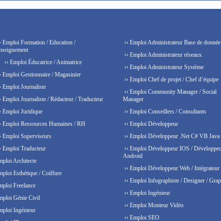
› Emploi Formation / Education /
›› Emploi Administrateur Base de donnée
nseignement
›› Emploi Administrateur réseaux
›› Emploi Éducatrice / Animatrice
›› Emploi Administrateur Système
› Emploi Gestionnaire / Magasinier
›› Emploi Chef de projet / Chef d’équipe
› Emploi Journaliste
›› Emploi Community Manager / Social
› Emploi Journaliste / Rédacteur / Traducteur
Manager
› Emploi Juridique
›› Emploi Conseillers / Consultants
› Emploi Ressources Humaines / RH
›› Emploi Développeur
› Emploi Superviseurs
›› Emploi Développeur .Net C# VB Java
› Emploi Traducteur
›› Emploi Développeur IOS / Développe
Android
mploi Architecte
›› Emploi Développeur Web / Intégrateur
mploi Esthétique / Coiffure
›› Emploi Infographiste / Designer / Grap
mploi Freelance
›› Emploi Ingénieur
mploi Génie Civil
›› Emploi Monteur Vidéo
mploi Ingénieur
›› Emploi SEO