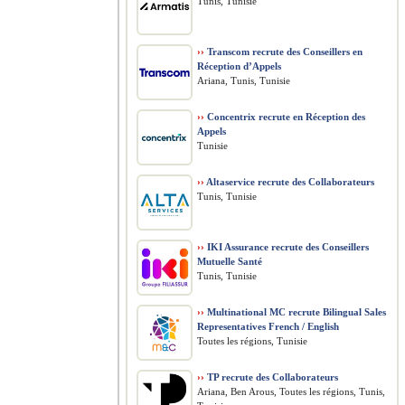
Tunis, Tunisie
››
Transcom recrute des Conseillers en
Réception d’Appels
Ariana, Tunis, Tunisie
››
Concentrix recrute en Réception des
Appels
Tunisie
››
Altaservice recrute des Collaborateurs
Tunis, Tunisie
››
IKI Assurance recrute des Conseillers
Mutuelle Santé
Tunis, Tunisie
››
Multinational MC recrute Bilingual Sales
Representatives French / English
Toutes les régions, Tunisie
››
TP recrute des Collaborateurs
Ariana, Ben Arous, Toutes les régions, Tunis,