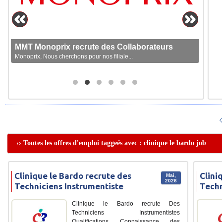
MMT Monoprix recrute des Collaborateurs
Monoprix, Nous cherchons pour nos filiale...
›› Toutes les offres d'emploi taggeés avec : clinique le bardo job
Clinique le Bardo recrute des
Clini
Mai,
2026
Techniciens Instrumentiste
Techn
Clinique le Bardo recrute Des
Techniciens Instrumentistes
Qualifications Connaissance des