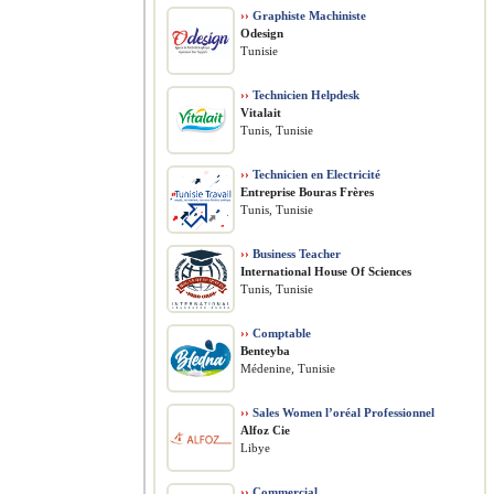
››
Graphiste Machiniste
Odesign
Tunisie
››
Technicien Helpdesk
Vitalait
Tunis, Tunisie
››
Technicien en Electricité
Entreprise Bouras Frères
Tunis, Tunisie
››
Business Teacher
International House Of Sciences
Tunis, Tunisie
››
Comptable
Benteyba
Médenine, Tunisie
››
Sales Women l’oréal Professionnel
Alfoz Cie
Libye
››
Commercial