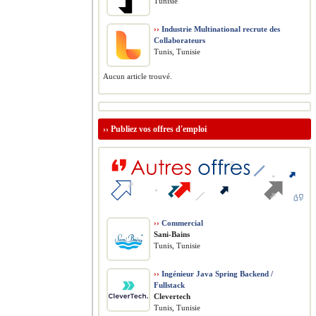
Tunisie
››
Industrie Multinational recrute des
Collaborateurs
Tunis, Tunisie
Aucun article trouvé.
››
Publiez vos offres d'emploi
››
Commercial
Sani-Bains
Tunis, Tunisie
››
Ingénieur Java Spring Backend /
Fullstack
Clevertech
Tunis, Tunisie