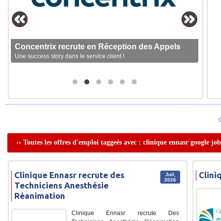
Concentrix recrute en Réception des Appels
Une success story dans le service client !
›› Toutes les offres d'emploi taggeés avec : clinique ennasr google job
Clinique Ennasr recrute des
Clini
Juil,
2026
Techniciens Anesthésie
Réanimation
Clinique Ennasr recrute Des