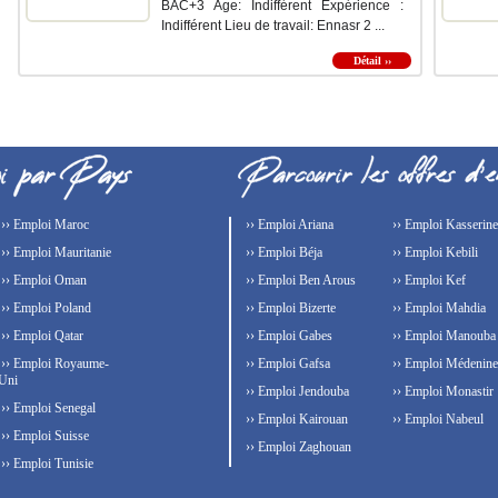
BAC+3 Age: Indifférent Expérience :
Indifférent Lieu de travail: Ennasr 2 ...
Détail ››
›› Emploi Maroc
›› Emploi Ariana
›› Emploi Kasserine
›› Emploi Mauritanie
›› Emploi Béja
›› Emploi Kebili
›› Emploi Oman
›› Emploi Ben Arous
›› Emploi Kef
›› Emploi Poland
›› Emploi Bizerte
›› Emploi Mahdia
›› Emploi Qatar
›› Emploi Gabes
›› Emploi Manouba
›› Emploi Royaume-
›› Emploi Gafsa
›› Emploi Médenine
Uni
›› Emploi Jendouba
›› Emploi Monastir
›› Emploi Senegal
›› Emploi Kairouan
›› Emploi Nabeul
›› Emploi Suisse
›› Emploi Zaghouan
›› Emploi Tunisie