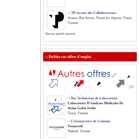
››
TP recrute des Collaborateurs
Ariana, Ben Arous, Toutes les régions, Tunis,
Tunisie
Aucun article trouvé.
››
Publiez vos offres d'emploi
››
Des Techniciens de Laboratoire
Laboratoire D’analyses Médicales Dr
Sirine Gabsi Jeribi
Tunis, Tunisie
››
Créateur.trice de Contenu
Yousarssif
Nabeul, Tunisie