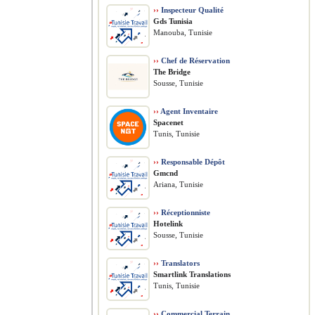
››
Inspecteur Qualité
Gds Tunisia
Manouba, Tunisie
››
Chef de Réservation
The Bridge
Sousse, Tunisie
››
Agent Inventaire
Spacenet
Tunis, Tunisie
››
Responsable Dépôt
Gmcnd
Ariana, Tunisie
››
Réceptionniste
Hotelink
Sousse, Tunisie
››
Translators
Smartlink Translations
Tunis, Tunisie
››
Commercial Terrain