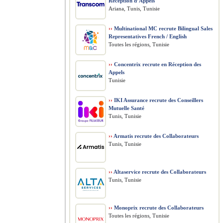
Réception d’Appels
Ariana, Tunis, Tunisie
››
Multinational MC recrute Bilingual Sales
Representatives French / English
Toutes les régions, Tunisie
››
Concentrix recrute en Réception des
Appels
Tunisie
››
IKI Assurance recrute des Conseillers
Mutuelle Santé
Tunis, Tunisie
››
Armatis recrute des Collaborateurs
Tunis, Tunisie
››
Altaservice recrute des Collaborateurs
Tunis, Tunisie
››
Monoprix recrute des Collaborateurs
Toutes les régions, Tunisie