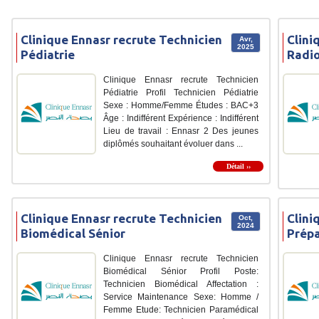
Clinique Ennasr recrute Technicien
Clini
Avr,
2025
Pédiatrie
Radio
Clinique Ennasr recrute Technicien
Pédiatrie Profil Technicien Pédiatrie
Sexe : Homme/Femme Études : BAC+3
Âge : Indifférent Expérience : Indifférent
Lieu de travail : Ennasr 2 Des jeunes
diplômés souhaitant évoluer dans ...
Détail ››
Clinique Ennasr recrute Technicien
Clini
Oct,
2024
Biomédical Sénior
Prép
Clinique Ennasr recrute Technicien
Biomédical Sénior Profil Poste:
Technicien Biomédical Affectation :
Service Maintenance Sexe: Homme /
Femme Etude: Technicien Paramédical