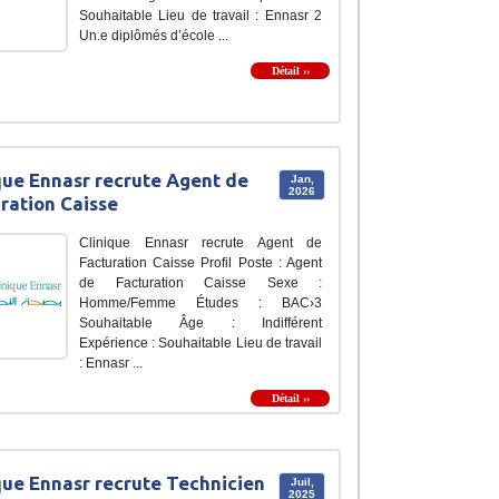
Souhaitable Lieu de travail : Ennasr 2
Un.e diplômés d’école ...
Détail ››
que Ennasr recrute Agent de
Jan,
2026
ration Caisse
Clinique Ennasr recrute Agent de
Facturation Caisse Profil Poste : Agent
de Facturation Caisse Sexe :
Homme/Femme Études : BAC›3
Souhaitable Âge : Indifférent
Expérience : Souhaitable Lieu de travail
: Ennasr ...
Détail ››
que Ennasr recrute Technicien
Juil,
2025