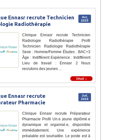
que Ennasr recrute Technicien
Avr,
2025
logie Radiothérapie
Clinique Ennasr recrute Technicien
Radiologie Radiothérapie Profil
Technicien Radiologie Radiothérapie
Sexe : Homme/Femme Études : BAC+3
Âge : Indifférent Expérience : Indifférent
Lieu de travail : Ennasr 2 Nous
recrutons des jeunes ...
Détail ››
que Ennasr recrute
Juil,
2024
arateur Pharmacie
Clinique Ennasr recrute Préparateur
Pharmacie Profil Un.e jeune diplômé.e
dynamique et organisé.e, disponible
immédiatement. Une expérience
préalable est souhaitée. Le poste est à