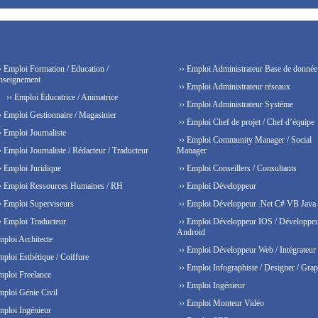
› Emploi Formation / Education /
›› Emploi Administrateur Base de donnée
nseignement
›› Emploi Administrateur réseaux
›› Emploi Éducatrice / Animatrice
›› Emploi Administrateur Système
› Emploi Gestionnaire / Magasinier
›› Emploi Chef de projet / Chef d’équipe
› Emploi Journaliste
›› Emploi Community Manager / Social
› Emploi Journaliste / Rédacteur / Traducteur
Manager
› Emploi Juridique
›› Emploi Conseillers / Consultants
› Emploi Ressources Humaines / RH
›› Emploi Développeur
› Emploi Superviseurs
›› Emploi Développeur .Net C# VB Java
› Emploi Traducteur
›› Emploi Développeur IOS / Développe
Android
mploi Architecte
›› Emploi Développeur Web / Intégrateur
mploi Esthétique / Coiffure
›› Emploi Infographiste / Designer / Grap
mploi Freelance
›› Emploi Ingénieur
mploi Génie Civil
›› Emploi Monteur Vidéo
mploi Ingénieur