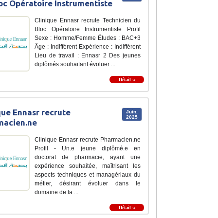
oc Opératoire Instrumentiste
Clinique Ennasr recrute Technicien du
Bloc Opératoire Instrumentiste Profil
Sexe : Homme/Femme Études : BAC+3
Âge : Indifférent Expérience : Indifférent
Lieu de travail : Ennasr 2 Des jeunes
diplômés souhaitant évoluer ...
Détail ››
que Ennasr recrute
Juin,
2025
macien.ne
Clinique Ennasr recrute Pharmacien.ne
Profil - Un.e jeune diplômé.e en
doctorat de pharmacie, ayant une
expérience souhaitée, maîtrisant les
aspects techniques et managériaux du
métier, désirant évoluer dans le
domaine de la ...
Détail ››