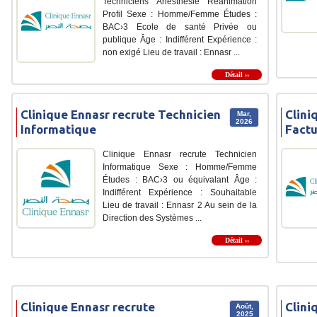
Techniciens Anesthésie Réanimation
Profil Sexe : Homme/Femme Études :
BAC›3 Ecole de santé Privée ou
publique Âge : Indifférent Expérience :
non exigé Lieu de travail : Ennasr ...
Détail ››
Clinique Ennasr recrute Technicien
Clini
Mar,
2026
Informatique
Factu
Clinique Ennasr recrute Technicien
Informatique Sexe : Homme/Femme
Études : BAC›3 ou équivalant Âge :
Indifférent Expérience : Souhaitable
Lieu de travail : Ennasr 2 Au sein de la
Direction des Systèmes ...
Détail ››
Clinique Ennasr recrute
Clini
Août,
2025