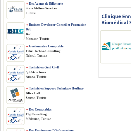
››
Des Agents de Billetterie
Stars Airlines Services
Tunisie
Clinique Enn
Biomédical 
››
Business Developer Conseil et Formation
B2b
Biic
Monastir, Tunisie
››
Gestionnaire Comptable
Fehri Techno-Consulting
Nabeul, Tunisie
››
Technicien Géni Civil
Sjh Structures
Ariana, Tunisie
››
Technicien Support Technique Hotliner
Altra Call
Sousse, Tunisie
››
Des Comptables
Fbj Consulting
Médenine, Tunisie
››
Des Enseignants D’informatique