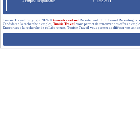
›› Emploi Responsable
›› Emploi IT
Tunisie Travail Copyright 2026 ©
tunisietravail.net
Recrutement 3.0, Inbound Recruiting .- .-.. --- 
Candidats a la recherche d'emploi,
Tunisie Travail
vous permet de retrouver des offres d'emploi 
Entreprises a la recherche de collaborateurs, Tunisie Travail vous permet de diffuser vos annon