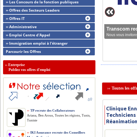
›› Les Concours de la fonction publiques
›› Offres des Secteurs Leaders
›› Offres IT
›› Administrative
Transcom rec
›› Emploi Centre d'Appel
Nous vous invitons
›› Immigration emploi à l'étranger
Parcourir les Offres
››
Entreprise
Publiez vos offres d'emploi
›› Toutes les of
Clinique Enn
››
TP recrute des Collaborateurs
Techniciens
Ariana, Ben Arous, Toutes les régions, Tunis,
Tunisie
Réanimatio
››
IKI Assurance recrute des Conseillers