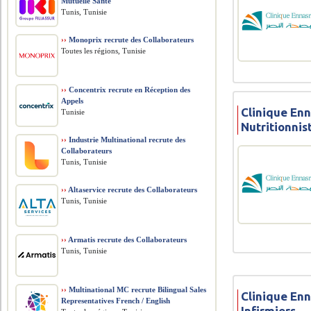
Mutuelle Santé
Tunis, Tunisie
››
Monoprix recrute des Collaborateurs
Toutes les régions, Tunisie
››
Concentrix recrute en Réception des
Appels
Clinique Enn
Tunisie
Nutritionnis
››
Industrie Multinational recrute des
Collaborateurs
Tunis, Tunisie
››
Altaservice recrute des Collaborateurs
Tunis, Tunisie
››
Armatis recrute des Collaborateurs
Tunis, Tunisie
››
Multinational MC recrute Bilingual Sales
Clinique Enn
Representatives French / English
Infirmiers