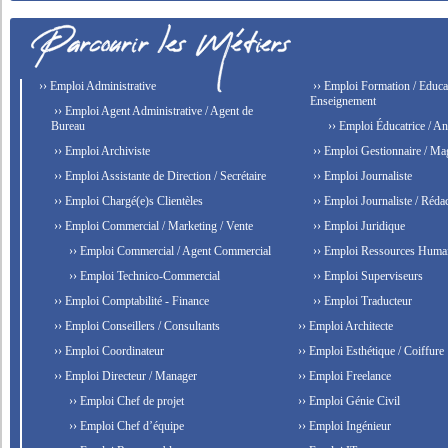
›› Emploi Administrative
›› Emploi Formation / Educat
Enseignement
›› Emploi Agent Administrative / Agent de
Bureau
›› Emploi Éducatrice / An
›› Emploi Archiviste
›› Emploi Gestionnaire / Ma
›› Emploi Assistante de Direction / Secrétaire
›› Emploi Journaliste
›› Emploi Chargé(e)s Clientèles
›› Emploi Journaliste / Rédac
›› Emploi Commercial / Marketing / Vente
›› Emploi Juridique
›› Emploi Commercial / Agent Commercial
›› Emploi Ressources Huma
›› Emploi Technico-Commercial
›› Emploi Superviseurs
›› Emploi Comptabilité - Finance
›› Emploi Traducteur
›› Emploi Conseillers / Consultants
›› Emploi Architecte
›› Emploi Coordinateur
›› Emploi Esthétique / Coiffure
›› Emploi Directeur / Manager
›› Emploi Freelance
›› Emploi Chef de projet
›› Emploi Génie Civil
›› Emploi Chef d’équipe
›› Emploi Ingénieur