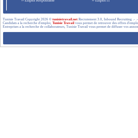
›› Emploi Responsable
›› Emploi IT
Tunisie Travail Copyright 2026 ©
tunisietravail.net
Recrutement 3.0, Inbound Recruiting .- .-.. --- 
Candidats a la recherche d'emploi,
Tunisie Travail
vous permet de retrouver des offres d'emploi 
Entreprises a la recherche de collaborateurs, Tunisie Travail vous permet de diffuser vos annon