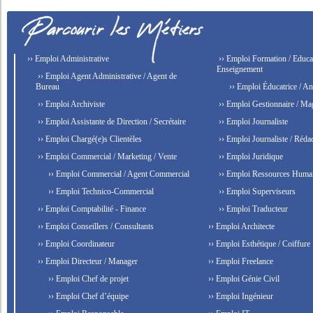
›› Emploi Administrative
›› Emploi Formation / Educat
Enseignement
›› Emploi Agent Administrative / Agent de
Bureau
›› Emploi Éducatrice / An
›› Emploi Archiviste
›› Emploi Gestionnaire / Ma
›› Emploi Assistante de Direction / Secrétaire
›› Emploi Journaliste
›› Emploi Chargé(e)s Clientèles
›› Emploi Journaliste / Rédac
›› Emploi Commercial / Marketing / Vente
›› Emploi Juridique
›› Emploi Commercial / Agent Commercial
›› Emploi Ressources Huma
›› Emploi Technico-Commercial
›› Emploi Superviseurs
›› Emploi Comptabilité - Finance
›› Emploi Traducteur
›› Emploi Conseillers / Consultants
›› Emploi Architecte
›› Emploi Coordinateur
›› Emploi Esthétique / Coiffure
›› Emploi Directeur / Manager
›› Emploi Freelance
›› Emploi Chef de projet
›› Emploi Génie Civil
›› Emploi Chef d’équipe
›› Emploi Ingénieur