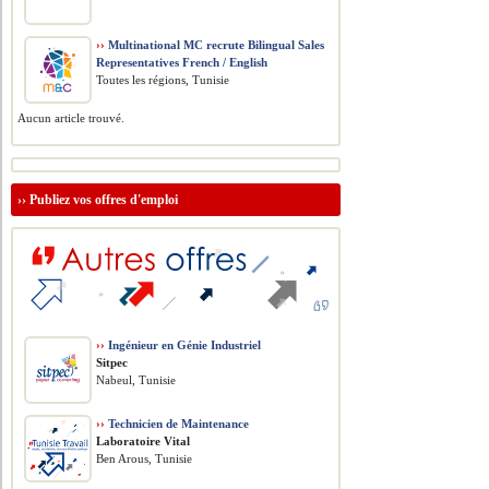
››
Multinational MC recrute Bilingual Sales
Representatives French / English
Toutes les régions, Tunisie
Aucun article trouvé.
››
Publiez vos offres d'emploi
››
Ingénieur en Génie Industriel
Sitpec
Nabeul, Tunisie
››
Technicien de Maintenance
Laboratoire Vital
Ben Arous, Tunisie