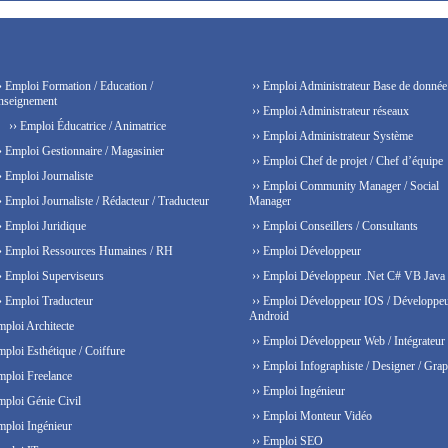
› Emploi Formation / Education /
›› Emploi Administrateur Base de donnée
nseignement
›› Emploi Administrateur réseaux
›› Emploi Éducatrice / Animatrice
›› Emploi Administrateur Système
› Emploi Gestionnaire / Magasinier
›› Emploi Chef de projet / Chef d’équipe
› Emploi Journaliste
›› Emploi Community Manager / Social
› Emploi Journaliste / Rédacteur / Traducteur
Manager
› Emploi Juridique
›› Emploi Conseillers / Consultants
› Emploi Ressources Humaines / RH
›› Emploi Développeur
› Emploi Superviseurs
›› Emploi Développeur .Net C# VB Java
› Emploi Traducteur
›› Emploi Développeur IOS / Développe
Android
mploi Architecte
›› Emploi Développeur Web / Intégrateur
mploi Esthétique / Coiffure
›› Emploi Infographiste / Designer / Grap
mploi Freelance
›› Emploi Ingénieur
mploi Génie Civil
›› Emploi Monteur Vidéo
mploi Ingénieur
›› Emploi SEO