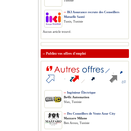
Tunisie
››
IKI Assurance recrute des Conseillers
Mutuelle Santé
Tunis, Tunisie
Aucun article trouvé.
››
Publiez vos offres d'emploi
››
Ingénieur Électrique
Be4Ic Automation
Sfax, Tunisie
››
Des Conseillers de Vente Azur City
Mazzaro Milano
Ben Arous, Tunisie