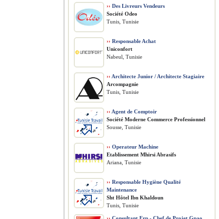
››
Des Livreurs Vendeurs
Société Odeo
Tunis, Tunisie
››
Responsable Achat
Uniconfort
Nabeul, Tunisie
››
Architecte Junior / Architecte Stagiaire
Arcompagnie
Tunis, Tunisie
››
Agent de Comptoir
Société Moderne Commerce Professionnel
Sousse, Tunisie
››
Operateur Machine
Etablissement Mhirsi Abrasifs
Ariana, Tunisie
››
Responsable Hygiène Qualité
Maintenance
Sht Hôtel Ibn Khaldoun
Tunis, Tunisie
››
Consultant Erp - Chef de Projet Gpao