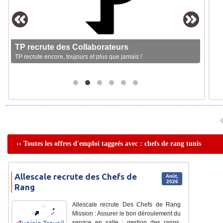
TP recrute des Collaborateurs
TP recrute encore, toujours et plus que jamais !
›› Toutes les offres d'emploi taggeés avec : chefs de rang tunis
Allescale recrute des Chefs de
Août,
2026
Rang
Allescale recrute Des Chefs de Rang
Mission : Assurer le bon déroulement du
service en salle : gestion des rangs,