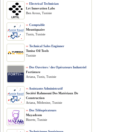
››
Electrical Technician
Lrt Innovation Labs
Ben Arous, Tunisie
››
Comptable
Moustiquaire
Tunis, Tunisie
››
Technical Sales Enginner
Tunisa Oil Tools
Tunisie
››
Des Ouvriers / des Opérateurs Industriel
Fortistore
Ariana, Tunis, Tunisie
››
Assistante Administratif
Société Rahmouni Des Matériaux De
Construction
Ariana, Médenine, Tunisie
››
Des Téléopérateurs
Mayadcom
Bizerte, Tunisie
››
Technicienne Supérieure