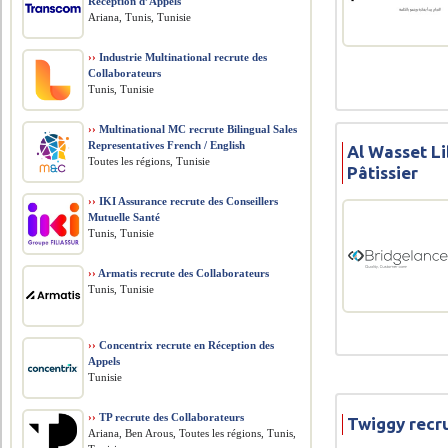
Réception d’Appels
Ariana, Tunis, Tunisie
››
Industrie Multinational recrute des
Collaborateurs
Tunis, Tunisie
››
Multinational MC recrute Bilingual Sales
Representatives French / English
Al Wasset Li
Toutes les régions, Tunisie
Pâtissier
››
IKI Assurance recrute des Conseillers
Mutuelle Santé
Tunis, Tunisie
››
Armatis recrute des Collaborateurs
Tunis, Tunisie
››
Concentrix recrute en Réception des
Appels
Tunisie
››
TP recrute des Collaborateurs
Twiggy recru
Ariana, Ben Arous, Toutes les régions, Tunis,