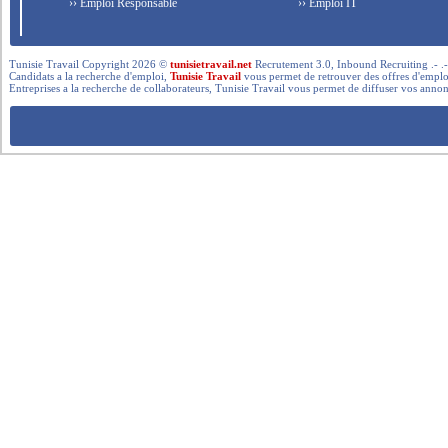
›› Emploi Responsable
›› Emploi IT
Tunisie Travail Copyright 2026 ©
tunisietravail.net
Recrutement 3.0, Inbound Recruiting .- .-.. --- 
Candidats a la recherche d'emploi,
Tunisie Travail
vous permet de retrouver des offres d'emploi 
Entreprises a la recherche de collaborateurs, Tunisie Travail vous permet de diffuser vos annon