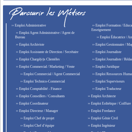
›› Emploi Administrative
›› Emploi Formation / Educat
Enseignement
›› Emploi Agent Administrative / Agent de
Bureau
›› Emploi Éducatrice / An
›› Emploi Archiviste
›› Emploi Gestionnaire / Ma
›› Emploi Assistante de Direction / Secrétaire
›› Emploi Journaliste
›› Emploi Chargé(e)s Clientèles
›› Emploi Journaliste / Rédac
›› Emploi Commercial / Marketing / Vente
›› Emploi Juridique
›› Emploi Commercial / Agent Commercial
›› Emploi Ressources Huma
›› Emploi Technico-Commercial
›› Emploi Superviseurs
›› Emploi Comptabilité - Finance
›› Emploi Traducteur
›› Emploi Conseillers / Consultants
›› Emploi Architecte
›› Emploi Coordinateur
›› Emploi Esthétique / Coiffure
›› Emploi Directeur / Manager
›› Emploi Freelance
›› Emploi Chef de projet
›› Emploi Génie Civil
›› Emploi Chef d’équipe
›› Emploi Ingénieur