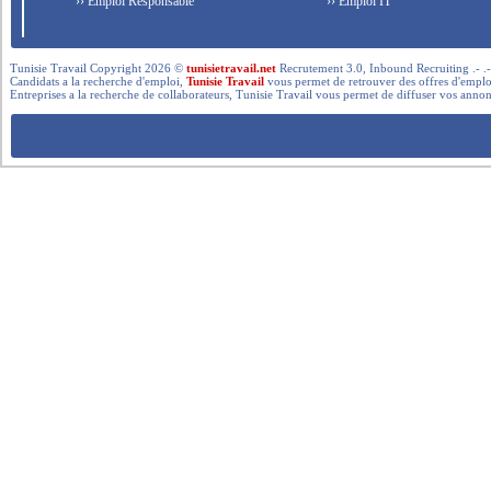
›› Emploi Responsable
›› Emploi IT
Tunisie Travail Copyright 2026 ©
tunisietravail.net
Recrutement 3.0, Inbound Recruiting .- .-.. --- 
Candidats a la recherche d'emploi,
Tunisie Travail
vous permet de retrouver des offres d'emploi 
Entreprises a la recherche de collaborateurs, Tunisie Travail vous permet de diffuser vos annon