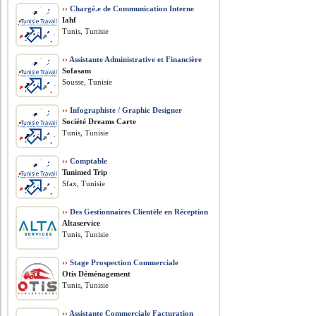
››
Chargé.e de Communication Interne
Iahf
Tunis, Tunisie
››
Assistante Administrative et Financière
Sofasam
Sousse, Tunisie
››
Infographiste / Graphic Designer
Société Dreams Carte
Tunis, Tunisie
››
Comptable
Tunimed Trip
Sfax, Tunisie
››
Des Gestionnaires Clientèle en Réception
Altaservice
Tunis, Tunisie
››
Stage Prospection Commerciale
Otis Déménagement
Tunis, Tunisie
››
Assistante Commerciale Facturation