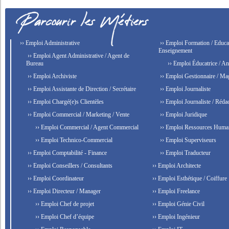
›› Emploi Administrative
›› Emploi Formation / Educat
Enseignement
›› Emploi Agent Administrative / Agent de
Bureau
›› Emploi Éducatrice / An
›› Emploi Archiviste
›› Emploi Gestionnaire / Ma
›› Emploi Assistante de Direction / Secrétaire
›› Emploi Journaliste
›› Emploi Chargé(e)s Clientèles
›› Emploi Journaliste / Rédac
›› Emploi Commercial / Marketing / Vente
›› Emploi Juridique
›› Emploi Commercial / Agent Commercial
›› Emploi Ressources Huma
›› Emploi Technico-Commercial
›› Emploi Superviseurs
›› Emploi Comptabilité - Finance
›› Emploi Traducteur
›› Emploi Conseillers / Consultants
›› Emploi Architecte
›› Emploi Coordinateur
›› Emploi Esthétique / Coiffure
›› Emploi Directeur / Manager
›› Emploi Freelance
›› Emploi Chef de projet
›› Emploi Génie Civil
›› Emploi Chef d’équipe
›› Emploi Ingénieur